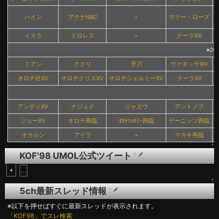
ハイン
アテナNBC
-
マリー・ローズ
イスラ
ドロレス
-
クーラXIII
※2
ミアン
ククリ
牙刀
ヴァネッサXIV
オロチ社XV
オロチクリスXV
オロチシェルミーXV
クーラXV
アンディXV
ナジュド
ジャズウ
アントノフ
ジョーXV
オロチ再臨
ｵﾛﾁｼｪﾙﾐｰ再臨
ゲーニッツ再臨
オカルン
アイラ
-
マガキ再臨
↑
KOF'98 UMOL公式ツイート
†
+
...
↑
5ch最新スレッド情報
†
※以下を押せばすぐに最新スレッドが表示されます。
「KOF98」でスレ検索