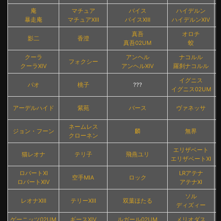
庵
マチュア
バイス
ハイデルン
暴走庵
マチュアXIII
バイスXIII
ハイデルンXIV
真吾
オロチ
影二
香澄
真吾02UM
蛟
クーラ
アンヘル
ナコルル
フォクシー
クーラXIV
アンヘルXIV
羅刹ナコルル
イグニス
パオ
桃子
???
イグニス02UM
アーデルハイド
紫苑
バース
ヴァネッサ
ネームレス
ジョン・フーン
麟
無界
クローネン
エリザベート
猫レオナ
テリ子
飛燕ユリ
エリザベートXI
ロバートXI
LRアテナ
空手MIA
ロック
ロバートXIV
アテナXI
ソル
レオナXIII
テリーXIII
双葉ほたる
ディズィー
ゲーニッツ02UM
ギースXIV
ルガール02UM
メリオダス