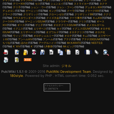
チャン
(1376d)
チャンXIV
(1376d)
チョイ
(1376d)
チョイXIV
(1376d)
テリー
(1376d)
ソル
(1376d)
テリーXIII
(1376d)
セス
(1376d)
シュンエイ
(1376d)
ストライカー
(1376d)
タクマ
(1376d)
テリ子
(1376d)
シェン・ウー
(1376d)
ジョン・フーン
(1376d)
デュオロンXIII
(1376d)
デュオロン
(1376d)
ゲーニッツ
(1376d)
キング
(1376d)
クーラ
(1376d)
クラークXIII
(1376d)
クラーク
(1376d)
クリザリッド
(1376d)
クローンゼロ
(1376d)
クリザリッド99
(1376d)
ククリ
(1376d)
サウスタウンギース
(1376d)
クイズ大会
(1376d)
クーラ事件
(1376d)
キムXIII
(1376d)
クーラXIV
(1376d)
ゲーニッツ02UM
(1376d)
クラウザー
(1376d)
クリス
(1376d)
ギース
XIV
(1376d)
ギース
(1376d)
ゲニ子
(1376d)
オロチクリス02UM
(1376d)
オメガルガール
(1376d)
イグニス
(1376d)
エリザベス
(1376d)
カイ
(1376d)
イグニス02UM
(1376d)
オロチ社
02UM
(1376d)
エリザベート
(1376d)
オズワルド
(1376d)
オロチクリス
(1376d)
オロチ社
(1376d)
ウィップ
(1376d)
オロチシェルミー
(1376d)
オロチ
(1376d)
キム
(1376d)
エリザベー
トXI
(1376d)
アンヘルXIV
(1376d)
アンヘル
(1376d)
アテナ
(1376d)
アテナ2002UM
(1376d)
ちづる
(1376d)
ほのか
(1376d)
アーデルハイド
(1376d)
Mr.KARATE
(1376d)
NESTS京
(1376d)
K´XIV
(1376d)
K´
(1376d)
LR拳崇
(1376d)
Mr.ビッグ
(1376d)
Site admin:
ジキル
PukiWiki 1.5.1
© 2001-2016
PukiWiki Development Team
. Designed by
180style
. Powered by PHP . HTML convert time: 0.052 sec.