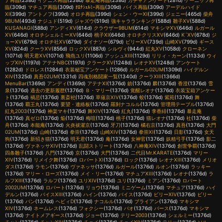
ナ再臨
(238d)
イグニス再臨
(238d)
暴走庵再臨
(238d)
ガチャアンケート
(281d)
ゲーニッツ再
臨
(309d)
マチュア再臨
(309d)
ｵﾛﾁｼｪﾙﾐｰ再臨
(309d)
バイス再臨
(309d)
アーデルハイド
XI
(399d)
アントノフ
(399d)
オロチ再臨
(399d)
シェン・ウーXI
(399d)
ジェニー
(465d)
柴舟
98UM
(493d)
ナジュド
(519d)
ジャズウ
(519d)
強キャラランキング
(588d)
雛子XV
(588d)
KUSANAGI
(588d)
アンディXV
(614d)
クラウザー98UM
(614d)
マキシマXV
(646d)
ルガール
XV
(646d)
オロチシェルミーXV
(646d)
桃子XI
(646d)
オロチクリスXV
(646d)
K´XV
(678d)
ジ
ョーXV
(679d)
オロチ社XV
(679d)
ダイナソー
(679d)
ビリーXV
(739d)
山崎XV
(799d)
ギース
XV
(824d)
クーラXV
(856d)
ロックXV
(887d)
シルヴィ
(944d)
紅丸XV
(1058d)
クローネン
(1071d)
明天君XV
(1071d)
飛燕ユリ
(1106d)
アッシュXIII
(1129d)
リリィ・カーン
(1133d)
ウィ
ップXIV
(1197d)
アテナNBC
(1197d)
クラークXV
(1248d)
レオナXV
(1248d)
アンケート
(1282d)
ドロレス
(1284d)
衣装秘宝アンケート
(1286d)
ルガール02UM
(1309d)
ハイデルン
XIV
(1325d)
真吾02UM
(1331d)
四魂別格闘家一覧
(1340d)
クーラXIII
(1366d)
MenuBar
(1369d)
アンディ
(1369d)
アテナXI
(1376d)
鎮
(1376d)
麟
(1376d)
香澄
(1376d)
雪
泉
(1376d)
過去の更新履歴
(1376d)
Ｂ・マリー
(1376d)
覚醒レオナ
(1376d)
衣装宝箱アンケー
ト
(1376d)
禍忌
(1376d)
裏斎祀
(1376d)
草薙京XIV
(1376d)
蛟
(1376d)
紫苑
(1376d)
舞
(1376d)
覇王丸
(1376d)
要望・連絡板
(1376d)
羅刹ナコルル
(1376d)
管理用テーブル
(1376d)
紅丸2003
(1376d)
神楽マキ
(1376d)
舞XIV
(1376d)
紅丸
(1376d)
李香緋
(1376d)
暴走庵
(1376d)
真ゼロ
(1376d)
焔
(1376d)
梅喧
(1376d)
桃子
(1376d)
猫レオナ
(1376d)
社
(1376d)
柴
舟
(1376d)
本能庵
(1376d)
火炎祓濯京
(1376d)
牙刀
(1376d)
橘右京
(1376d)
真吾
(1376d)
大門
02UM
(1376d)
山崎
(1376d)
拳崇
(1376d)
山崎XIV
(1376d)
拳崇XI
(1376d)
日影
(1376d)
女天
狗
(1376d)
新招き猫
(1376d)
明天君
(1376d)
庵
(1376d)
女神官
(1376d)
妖精弓手
(1376d)
影二
(1376d)
ヴァネッサXIV
(1376d)
乱闘ストリート
(1376d)
八神庵XIV
(1376d)
創世争覇
(1376d)
四条雛子
(1376d)
八門
(1376d)
京
(1376d)
大門
(1376d)
二代目Mr.KARATE
(1376d)
マリー
XIV
(1376d)
リメイク舞
(1376d)
ロバートXI
(1376d)
ロック
(1376d)
レオナXIII
(1376d)
メリオ
ダス
(1376d)
ラモン
(1376d)
ヴァネッサ
(1376d)
ルガール
(1376d)
ルオン
(1376d)
ラッキー
(1376d)
マリー・ローズ
(1376d)
メイ・リー
(1376d)
マチュアXIII
(1376d)
レオナ
(1376d)
ラ
ルフXIII
(1376d)
ラルフ
(1376d)
ユリXIV
(1376d)
ユリ
(1376d)
ミアン
(1376d)
ロバート
2002UM
(1376d)
ロバート
(1376d)
リョウ
(1376d)
ミニゲーム
(1376d)
マチュア
(1376d)
ハイ
デルン
(1376d)
バイスXIII
(1376d)
ハイン
(1376d)
バイス
(1376d)
ビリーXIV
(1376d)
ビリー
(1376d)
バン
(1376d)
ヘビィD
(1376d)
ナコルル
(1376d)
ブライアン
(1376d)
マキシマ
XIV
(1376d)
ネームレス
(1376d)
フォクシー
(1376d)
パオ
(1376d)
バース
(1376d)
マキシマ
(1376d)
ナイトメアギース
(1376d)
ジョー
(1376d)
テリー2003
(1376d)
シェルミー
(1376d)