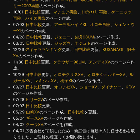
リー2003再臨
のページ作成。
10/01
日中比較
更新。
マチュア再臨
、
ｵﾛﾁｼｪﾙﾐｰ再臨
、
ゲーニッツ
再臨
、
バイス再臨
のページ作成。
07/03
日中比較
更新。
アーデルハイドXI
、
オロチ再臨
、
シェン・ウ
ーXI
のページ作成。
04/28
日中比較
更新。
ジェニー
、
柴舟98UM
のページ作成。
03/05
日中比較
更新。
ジャズウ
、
ナジュド
のページ作成。
12/26
強キャラランキング
更新。
日中比較
更新。
KUSANAGI
、
雛子
XV
のページ作成。
11/30
日中比較
更新。
クラウザー98UM
、
アンディXV
のページを作
成。
10/29
日中比較
更新。
オロチクリスXV
、
オロチシェルミーXV
、
ル
ガールXV
、
マキシマXV
、
桃子XI
のページを作成。
09/27
日中比較
更新。
オロチ社XV
、
ジョーXV
、
ダイナソー
、
K´XV
のページを作成。
07/28
ビリーXV
のページ作成。
07/02
日中比較
更新。
05/29
山崎XV
のページ作成。
日中比較
を更新。
05/04
ギースXV
のページを作成。
04/02
クーラXV
のページを作成。
04/01 広告会社が閉鎖したため、新広告は自動挿入に任せる形を取
りました。ご理解の程宜しくお願い致します。