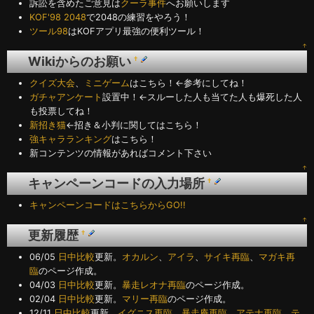
訴訟を含めたご意見は
クーラ事件
へお願いします
KOF'98 2048
で2048の練習をやろう！
ツール98
はKOFアプリ最強の便利ツール！
↑
Wikiからのお願い
†
クイズ大会
、
ミニゲーム
はこちら！←参考にしてね！
ガチャアンケート
設置中！←スルーした人も当てた人も爆死した人
も投票してね！
新招き猫
←招き＆小判に関してはこちら！
強キャラランキング
はこちら！
新コンテンツの情報があればコメント下さい
↑
キャンペーンコードの入力場所
†
キャンペーンコードはこちらからGO!!
↑
更新履歴
†
06/05
日中比較
更新。
オカルン
、
アイラ
、
サイキ再臨
、
マガキ再
臨
のページ作成。
04/03
日中比較
更新。
暴走レオナ再臨
のページ作成。
02/04
日中比較
更新。
マリー再臨
のページ作成。
12/11
日中比較
更新。
イグニス再臨
、
暴走庵再臨
、
アテナ再臨
、
テ