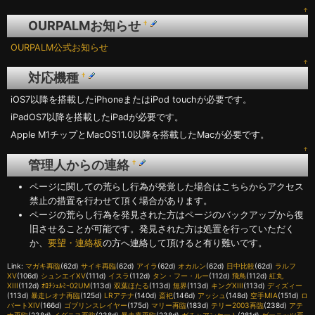
↑
OURPALMお知らせ
†
OURPALM公式お知らせ
↑
対応機種
†
iOS7以降を搭載したiPhoneまたはiPod touchが必要です。
iPadOS7以降を搭載したiPadが必要です。
Apple M1チップとMacOS11.0以降を搭載したMacが必要です。
↑
管理人からの連絡
†
ページに関しての荒らし行為が発覚した場合はこちらからアクセス
禁止の措置を行わせて頂く場合があります。
ページの荒らし行為を発見された方はページのバックアップから復
旧させることが可能です。発見された方は処置を行っていただく
か、
要望・連絡板
の方へ連絡して頂けると有り難いです。
Link:
マガキ再臨
(62d)
サイキ再臨
(62d)
アイラ
(62d)
オカルン
(62d)
日中比較
(62d)
ラルフ
XV
(106d)
シュンエイXV
(111d)
イスラ
(112d)
タン・フー・ルー
(112d)
飛鳥
(112d)
紅丸
XIII
(112d)
ｵﾛﾁｼｪﾙﾐｰ02UM
(113d)
双葉ほたる
(113d)
無界
(113d)
キングXIII
(113d)
ディズィー
(113d)
暴走レオナ再臨
(125d)
LRアテナ
(140d)
斎祀
(146d)
アッシュ
(148d)
空手MIA
(151d)
ロ
バートXIV
(166d)
ゴブリンスレイヤー
(175d)
マリー再臨
(183d)
テリー2003再臨
(238d)
アテ