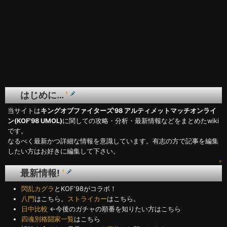
はじめに…
†
当サイトは
キングオブファイターズ'98 アルティメットマッチオンライ
ン(KOF'98 UMOL)
に関しての攻略・分析・最新情報などをまとめたwiki
です。
なるべく最新かつ詳細な情報を意識しています。有志の方で記事を編集
したい方はお好きに編集して下さい。
↑
最新情報!
†
閃乱カグラ
とKOF‘98がコラボ！
八門
はこちら。
ストライカー
はこちら。
日中比較
←今後のガチャの順番を知りたい方はこちら
四魂別格闘家一覧
はこちら