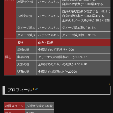
攻撃強化+5
パッシブスキル
自身の攻撃力が15.3%増加する。
自身の吸収効果を増加する。戦場に暴
八稚女の贄
パッシブスキル
自身の吸収率が19.15%増加する。
全体のダメージ減少率が38.3%増加
ダメージ増加
パッシブスキル
ダメージ増加率UP 9.15%
ダメージ減少
パッシブスキル
ダメージ減少率UP 9.15%
名称
条件・効果
暴熊の魂
全戦闘での初期怒り+1000
闘志
毒草の魂
アリーナでの格闘家のHPが100%UP
大鷲の魂
全戦闘でのスキルの発動が9.55%UP
堅石の魂
全戦闘で格闘家のHP+20000
↑
プロフィール
†
格闘スタイル
八神流古武術+本能