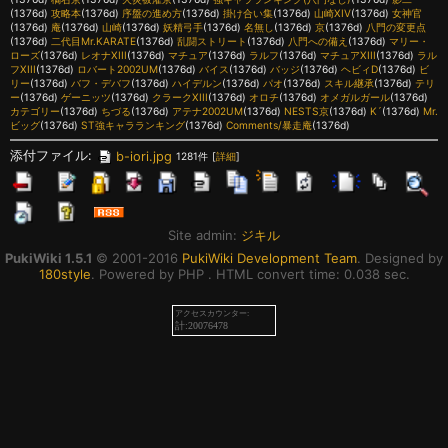
(1376d)
攻略本
(1376d)
序盤の進め方
(1376d)
掛け合い集
(1376d)
山崎XIV
(1376d)
女神官
(1376d)
庵
(1376d)
山崎
(1376d)
妖精弓手
(1376d)
名無し
(1376d)
京
(1376d)
八門の変更点
(1376d)
二代目Mr.KARATE
(1376d)
乱闘ストリート
(1376d)
八門への備え
(1376d)
マリー・
ローズ
(1376d)
レオナXIII
(1376d)
マチュア
(1376d)
ラルフ
(1376d)
マチュアXIII
(1376d)
ラル
フXIII
(1376d)
ロバート2002UM
(1376d)
バイス
(1376d)
バッジ
(1376d)
ヘビィD
(1376d)
ビ
リー
(1376d)
バフ・デバフ
(1376d)
ハイデルン
(1376d)
パオ
(1376d)
スキル継承
(1376d)
テリ
ー
(1376d)
ゲーニッツ
(1376d)
クラークXIII
(1376d)
オロチ
(1376d)
オメガルガール
(1376d)
カテゴリー
(1376d)
ちづる
(1376d)
アテナ2002UM
(1376d)
NESTS京
(1376d)
K´
(1376d)
Mr.
ビッグ
(1376d)
ST強キャラランキング
(1376d)
Comments/暴走庵
(1376d)
添付ファイル:
b-iori.jpg
1281件
[
詳細
]
Site admin:
ジキル
PukiWiki 1.5.1
© 2001-2016
PukiWiki Development Team
. Designed by
180style
. Powered by PHP . HTML convert time: 0.038 sec.