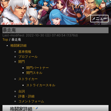
メニュー
暴走庵
Last-modified: 2022-10-30 (日) 07:40:54 (1376d)
Top
/ 暴走庵
格闘家詳細
基本情報
プロフィール
開門
開門パートナー
開門スキル
ストライカー
ストライカースキル
台詞
評価・詳細
コメントフォーム
格闘家詳細
†