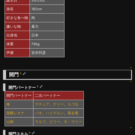
誕生日
3月25日
身長
182cm
好きな食べ物
肉
嫌いな物
暴力
出身地
日本
体重
76kg
声優
安井邦彦
↑
開門
†
↑
†
開門パートナー
開門パートナー
二次パートナー
庵
マチュア
、
テリー
、
ちづる
覚醒レオナ
パオ
、
ハイデルン
、
暴走庵
山崎
ラルフ
、
ビリー
、
Ｂ・マリー
↑
†
開門スキル