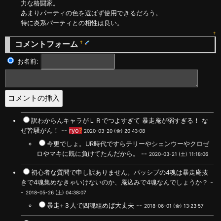
力な格闘家。
あまりパーティの色を選ばず使用できるだろう。
特に炎系パーティとの相性は良い。
↑
コメントフォーム
†
お名前:
訳わからんキャラがＬＲでつよすぎて 暴走庵が弱すぎる！ な
ぜ皆騒がん！ --
ryo
?
2020-03-20 (金) 20:43:08
今更でしょ。UR時代ですらテリーやシェンウーやクロゼ
ロやマキに既に負けてたんだから。 --
2020-03-21 (土) 11:18:06
初心者な質問で申し訳ありません。パッシブの4魂は暴走庵抜
きで4魂集めなきゃいけないのか、庵込みで4魂なんでしょうか？ -
-
2018-05-26 (土) 04:38:07
暴走+３人で四魂組めば大丈夫 --
2018-06-01 (金) 13:23:57