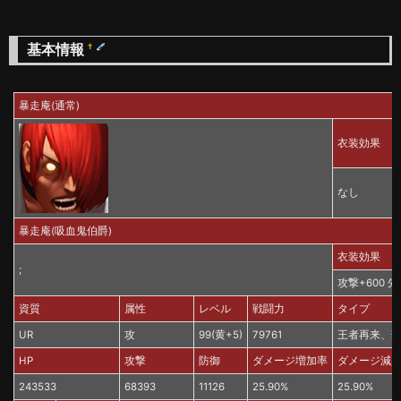
基本情報
†
暴走庵(通常)
衣装効果
なし
暴走庵(吸血鬼伯爵)
衣装効果
;
攻撃+600 先
資質
属性
レベル
戦闘力
タイプ
UR
攻
99(黄+5)
79761
王者再来、
HP
攻撃
防御
ダメージ増加率
ダメージ減
243533
68393
11126
25.90%
25.90%