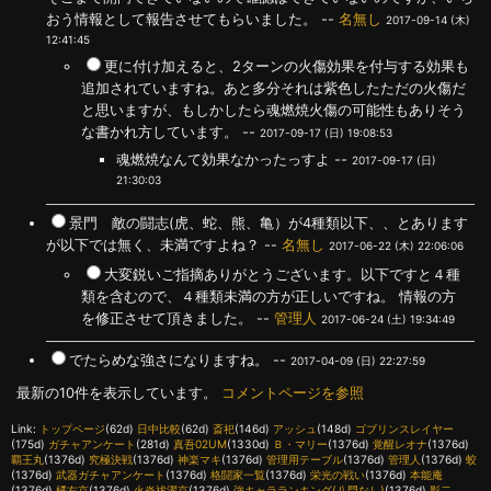
おう情報として報告させてもらいました。 --
名無し
2017-09-14 (木)
12:41:45
更に付け加えると、2ターンの火傷効果を付与する効果も
追加されていますね。あと多分それは紫色したただの火傷だ
と思いますが、もしかしたら魂燃焼火傷の可能性もありそう
な書かれ方しています。 --
2017-09-17 (日) 19:08:53
魂燃焼なんて効果なかったっすよ --
2017-09-17 (日)
21:30:03
景門 敵の闘志(虎、蛇、熊、亀）が4種類以下、、とあります
が以下では無く、未満ですよね？ --
名無し
2017-06-22 (木) 22:06:06
大変鋭いご指摘ありがとうございます。以下ですと４種
類を含むので、４種類未満の方が正しいですね。 情報の方
を修正させて頂きました。 --
管理人
2017-06-24 (土) 19:34:49
でたらめな強さになりますね。 --
2017-04-09 (日) 22:27:59
最新の10件を表示しています。
コメントページを参照
Link:
トップページ
(62d)
日中比較
(62d)
斎祀
(146d)
アッシュ
(148d)
ゴブリンスレイヤー
(175d)
ガチャアンケート
(281d)
真吾02UM
(1330d)
Ｂ・マリー
(1376d)
覚醒レオナ
(1376d)
覇王丸
(1376d)
究極決戦
(1376d)
神楽マキ
(1376d)
管理用テーブル
(1376d)
管理人
(1376d)
蛟
(1376d)
武器ガチャアンケート
(1376d)
格闘家一覧
(1376d)
栄光の戦い
(1376d)
本能庵
(1376d)
橘右京
(1376d)
火炎祓濯京
(1376d)
強キャラランキング(八門なし)
(1376d)
影二