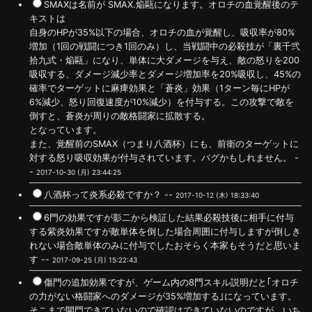
SMAXは名前が SMAX.焔甌になります。オロチの血覚醒後のテ
キストは
自身のHPが35%以下の場合、オロチの血が覚醒し、吸収率が80%
増加（1回の戦闘につき1回のみ）し、当戦闘中の必殺技が「裏千弐
拾九式・焔甌」になり、単体に大ダメージを与え、敵の怒りを200
吸収する、ダメージ減少率とダメージ増加率を20%吸収し、45%の
確率でターゲットに麻痺効果と「蒼炎」効果（1ターン毎にHPが
6%減少、怒り回復速度が10%減少）を付与する。この攻撃で敵を
倒すと、蒼炎が周りの敵格闘家に拡散する。
となっています。
また、覚醒前のSMAX（つまり八酒杯）にも、前衛のターゲットに
対する怒り吸収効果が付与されています。バグかもしれません。 -
-
2017-10-30 (月) 23:44:25
八酒杯って炎系必殺ですか？ --
2017-10-12 (木) 18:33:40
6門の効果ですが影二から検証した結果必殺技後に相手に付与
する紫炎効果ですが敵単体を倒した場合周囲に付与しますが倒しき
れない場合敵単体のみに付与でしたおそらく本家もそうだと思いま
す --
2017-09-25 (月) 15:22:43
傷門の追加効果ですが、ゲーム内の8門スキル説明だと｢オロチ
の力がない格闘家へのダメージが35%増加する｣になっています。
そこまで開門できていないので確認はできていないのですが、いち