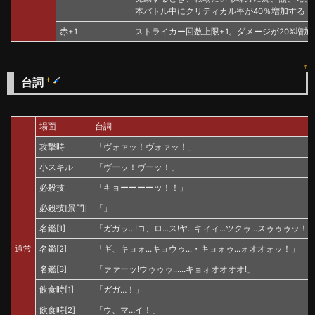
本バトル中にクリティカル率が40％増加する
赤+1
ストライカー回数上限+1。ダメージが20%増加
↑
台詞
†
場面
台詞
攻撃時
「ヴォァッ！ヴォァッ！」
小スキル
「ヴーッ！ヴーッ！」
必殺技
「キョーーーーッ！！」
必殺技[景門]
「」
名鑑[1]
「ガガッ...!コ、ロ...ス!ヤ...キィィ...ツクゥ...スゥゥゥッ！
通常
名鑑[2]
「ギ、キョォ...キョウゥ...・キョォゥ...ォオオォッ！」
名鑑[3]
「ァァーッ!ウゥゥゥ......キョォオオオオ!」
飲食時[1]
「ガガ…！」
飲食時[2]
「ウ、マ…イ！」