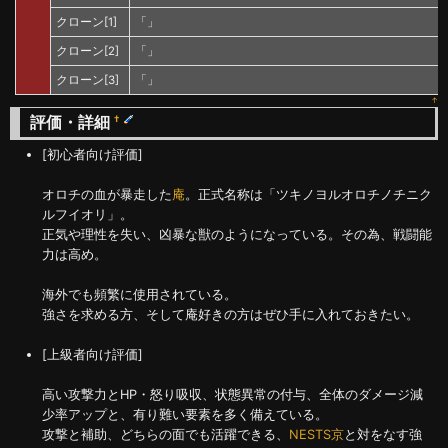
クローン[1]
「」
クローン[2]
「」
クローン[3]
「」
↑
評価・詳細
†
[初心者向け評価]
オロチの血が暴走した
庵
。正式名称は「ツキノヨルオロチノチニク
ルフイオリ」。
正気や理性を失い、凶暴な獣のようになっている。その為、戦闘能
力は高め。
海外でも頻繁に使用されている。
強さを求める方、そして庵好きの方はぜひ手に入れておきたい。
[上級者向け評価]
高い攻撃力とHP・怒り吸収、状態異常の付与、全体のダメージ減
少率アップと、有り難い要素を多く備えている。
攻撃と補助、どちらの面でも活躍できる、
NESTS京
と対をなす強