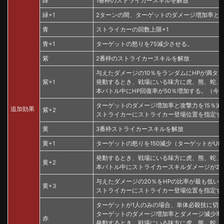
緑
1番枠のストライカースキルを解放
緑+1
2ターンの間、ターゲットのダメージ増加率と攻
青
ストライカーの回数上限+1
青+1
ターゲットの怒りを75減少させる。
紫
2番枠のストライカースキルを解放
与えたダメージの10％をランダムにHPが満タン
紫+1
発動するとき、戦場にいる味方に虎、熊、蛇、
本バトル中にHP回復率が50％増加する。（今
ターゲットのダメージ増加率と攻撃力を15％減
追加効果
紫+2
ストライカーにストライカー登場位置を指定す
黄
3番枠ストライカースキルを解放
黄+1
ターゲットの怒りを150減少（ターゲットがUR
発動するとき、戦場にいる味方に虎、熊、蛇、
黄+2
本バトル中にストライカースキルダメージが2
与えたダメージの20％をHPの比率が最も低い味
黄+3
ストライカーにストライカー登場位置を指定す
ターゲットが1人のみの場合、単体必殺技に切り
ターゲットのダメージ増加率とダメージ減少率を
赤
発動するとき、戦場にいる味方に虎、熊、蛇、