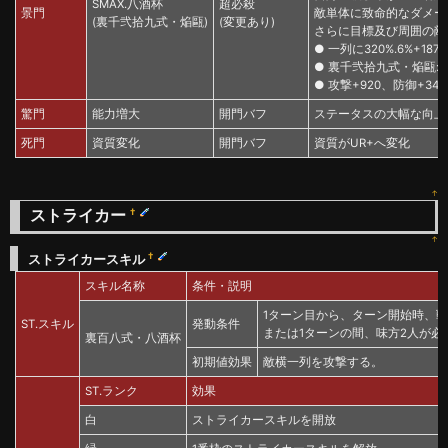
SMAX.八酒杯
超必殺
景門
敵単体に致命的なダメー
(裏千弐拾九式・焔甌)
(変更あり)
さらに目標及び周囲の敵に
● 一列に320%.6%+1
● 裏千弐拾九式・焔甌: 
● 攻撃+920、防御+340
驚門
能力増大
開門バフ
ステータスの大幅な向上
死門
資質変化
開門バフ
資質がUR+へ変化
↑
ストライカー
†
↑
†
ストライカースキル
スキル名称
条件・説明
1ターン目から、ターン開始時、
ST.スキル
発動条件
または1ターンの間、味方2人が必
裏百八式・八酒杯
初期値効果
敵横一列を攻撃する。
ST.ランク
効果
白
ストライカースキルを開放