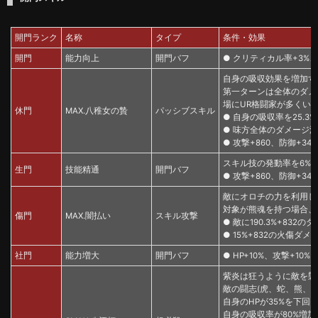
開門ランク
名称
タイプ
条件・効果
開門
能力向上
開門バフ
● クリティカル率+3%、攻
自身の吸収効果を増加す
第一ターンは全体のダメ
場にUR格闘家が多くいる
休門
MAX.八稚女の贄
パッシブスキル
● 自身の吸収率を25.3
● 味方全体のダメージ減
● 攻撃+860、防御+340
スキル技の発動率を6%
生門
技能精通
開門バフ
● 攻撃+860、防御+340
敵にオロチの力を利用し
対象が熊魂を持つ場合、
傷門
MAX.闇払い
スキル攻撃
● 敵に190.3%+832
● 15%+832の火傷ダメ
社門
能力増大
開門バフ
● HP+10%、攻撃+10%
紫炎は狂うように敵を襲
敵の闘志(虎、蛇、熊、
自身のHPが35%を下
自身の吸収率が80%増