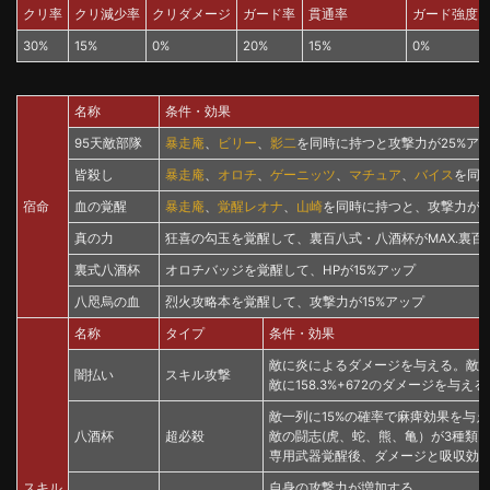
クリ率
クリ減少率
クリダメージ
ガード率
貫通率
ガード強度
30%
15%
0%
20%
15%
0%
名称
条件・効果
95天敵部隊
暴走庵
、
ビリー
、
影二
を同時に持つと攻撃力が25%ア
皆殺し
暴走庵
、
オロチ
、
ゲーニッツ
、
マチュア
、
バイス
を同
宿命
血の覚醒
暴走庵
、
覚醒レオナ
、
山崎
を同時に持つと、攻撃力が2
真の力
狂喜の勾玉を覚醒して、裏百八式・八酒杯がMAX.裏
裏式八酒杯
オロチバッジを覚醒して、HPが15%アップ
八咫烏の血
烈火攻略本を覚醒して、攻撃力が15%アップ
名称
タイプ
条件・効果
敵に炎によるダメージを与える。敵の
闇払い
スキル攻撃
敵に158.3%+672のダメージを与え
敵一列に15%の確率で麻痺効果を与
八酒杯
超必殺
敵の闘志(虎、蛇、熊、亀）が3種類
専用武器覚醒後、ダメージと吸収効
スキル
自身の攻撃力が増加する。