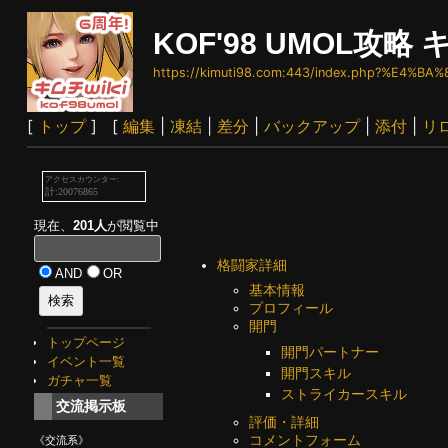
KOF'98 UMOL攻略 キ
https://kimuti98.com:443/index.php?%E4%
[
トップ
] [
編集
|
凍結
|
差分
|
バックアップ
|
添付
|
リ
現在、
201人
が閲覧中
格闘家詳細
AND
OR
基本情報
プロフィール
開門
トップページ
開門パートナー
イベント一覧
開門スキル
ガチャ一覧
ストライカースキル
交流掲示板
評価・詳細
コメントフォーム
《交流系》