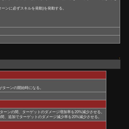
ターンに必ずスキルを発動)を発動する。
↑
。
件がターンの開始時になる。
2ターンの間、ターゲットのダメージ増加率を20%減少させる。
の間、追加でターゲットのダメージ減少率を20%減少させる。