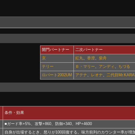
開門パートナー
二次パートナー
京
紅丸
、
香澄
、
柴舟
テリー
Ｂ・マリー
、
アンディ
、
ちづる
ロバート2002UM
アテナ
、
レオナ
、
二代目Mr.KARA
条件・効果
■ガード率+5%、攻撃+860、防御+340、HP+4600
自身が出場するとき、怒りが100回復する。味方前列のカウンター率が増