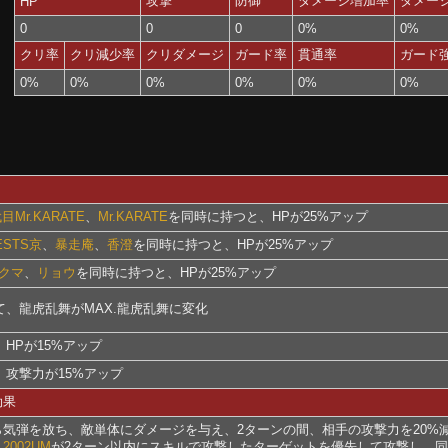
攻撃
防御
ダメージ増加率
ダメー
HP
0
0
0
0%
0%
クリ率
クリ減少率
クリダメージ
ガード率
貫通率
ガード
0%
0%
0%
0%
0%
0%
目Mr.KARATE
、
Mr.KARATE
を同時に持つと、HPが25%アップ
ESTS京
、
暴走庵
、
香澄
を同時に持つと、HPが25%アップ
クマ
、
リョウ
を同時に持つと、HPが25%アップ
、龍虎乱舞がMAX.龍虎乱舞に変化
HPが15%アップ
攻撃力が15%アップ
効果
ら気弾を放ち、敵単体にダメージを与え、2ターンの間、相手の攻撃力を20%
2002UM
が2ターン以内にスキルで攻撃したターゲットを優先して攻撃し、