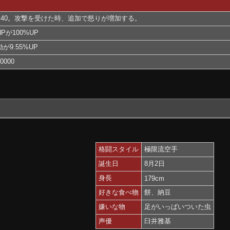
+40。攻撃を受けた時、追加で怒りが増加する。
が100%UP
9.55%UP
000
格闘スタイル
極限流空手
誕生日
8月2日
身長
179cm
好きな食べ物
餅、納豆
嫌いな物
足がいっぱいついた虫
声優
臼井雅基