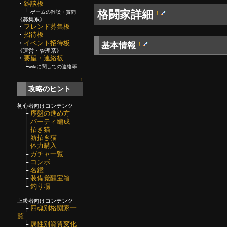
・
雑談板
└
格闘家詳細
ゲームの雑談・質問
†
《募集系》
・
フレンド募集板
・
招待板
・
イベント招待板
基本情報
†
《運営・管理系》
・
要望・連絡板
└
wikiに関しての連絡等
↑
攻略のヒント
初心者向けコンテンツ
├
序盤の進め方
├
パーティ編成
├
招き猫
├
新招き猫
├
体力購入
├
ガチャ一覧
├
コンボ
├
名鑑
├
装備覚醒宝箱
└
釣り場
上級者向けコンテンツ
├
四魂別格闘家一
覧
├
属性別資質変化