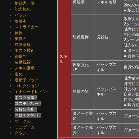
虎煌拳
スキル攻撃
格闘家一覧
効化の
能力強化
● 敵に1
バッジ
攻撃力
攻略本
2ター
ストライカー
味方に
神器
相手の最
龍虎乱舞
必殺技
奥義石
2ター
血脈覚醒
味方の
● ターゲ
ネスツ技術
● 合体
スキ
銅像館
ル
装備祝福
パッシブス
攻撃強化
自身の攻
スキル継承
キル
+5
進化
味方前
遺伝子ブック
味方に
コレクション
パッシブス
味方の
無敵の龍
エナジードレイン
キル
自身が
ネスツ改造
?
自身が
コスモパワー
?
● 味方
芯核研究所
?
ダメージ増
パッシブス
オロチの怒り
?
ダメージ増
加
キル
サークル
ミニゲーム
ダメージ減
パッシブス
ダメージ減
少
キル
タウン
↑