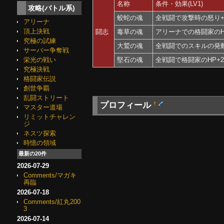
名称
条件・効果(LV1)
攻略(バトル系)
蛟蛇の魂
全戦闘で攻撃時の怒り
アリーナ
頂上決戦
闘志
毒草の魂
アリーナでの格闘家のHP
究極の試練
大鷲の魂
全戦闘でのスキルの発動が
サーバー争奪戦
栄光の戦い
堅石の魂
全戦闘で格闘家のHP+20
究極決戦
格闘家伝説
創世争覇
乱闘ストリート
プロフィール
†
マスター道場
リミットチャレン
ジ
ネスツ探索
時憶の領域
最新の20件
2026-07-29
Comments/マガキ
再臨
2026-07-18
Comments/紅丸200
3
2026-07-14