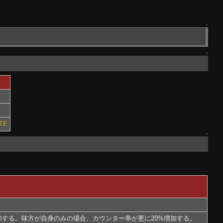
↑
↑
TE
↑
加する。味方が自身のみの場合、カウンター率が更に20%増加する。