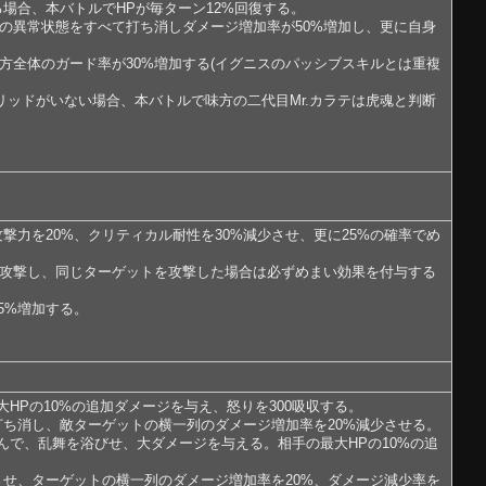
る場合、本バトルでHPが毎ターン12%回復する。
身の異常状態をすべて打ち消しダメージ増加率が50%増加し、更に自身
方全体のガード率が30%増加する(イグニスのパッシブスキルとは重複
リッドがいない場合、本バトルで味方の二代目Mr.カラテは虎魂と判断
力を20%、クリティカル耐性を30%減少させ、更に25%の確率でめ
て攻撃し、同じターゲットを攻撃した場合は必ずめまい効果を付与する
5%増加する。
HPの10%の追加ダメージを与え、怒りを300吸収する。
打ち消し、敵ターゲットの横一列のダメージ増加率を20%減少させる。
んで、乱舞を浴びせ、大ダメージを与える。相手の最大HPの10%の追
させ、ターゲットの横一列のダメージ増加率を20%、ダメージ減少率を