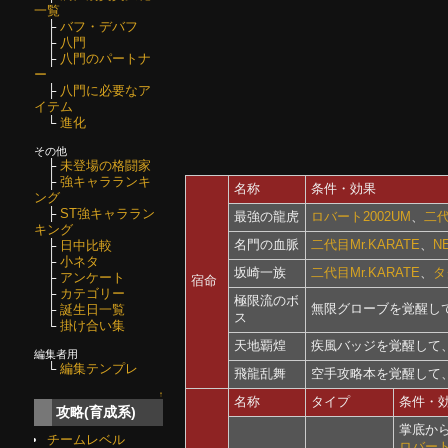
一覧
├
バフ・デバフ
├
八門
├
八門のパートナ
ー
├
八門に必要なア
イテム
└
進化
その他
├
未登場の格闘家
├
強キャラランキ
名称
条件・効果
ング
├
ST強キャララン
最強の龍虎
ロバート2002UM
、
二代
キング
名門の血脈
二代目Mr.KARATE
、
N
├
日中比較
├
小ネタ
坂崎一族
二代目Mr.KARATE
、
タ
├
アンケート
宿命
├
カテゴリー
極限流のボ
無限グローブを覚醒して
├
誕生日一覧
ス
└
掛け合い集
天地覇煌
疾風バッジを覚醒して、
編集者用
└
編集テンプレ
飛龍乱舞
空手攻略本を覚醒して、
↑
名称
タイプ
条件・
攻略(育成系)
掌底か
チームレベル
ロバート