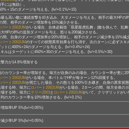
相手には無効）。
60%＋15のダメージを与える。(lv/+0.1%/+15)
の最も高い敵に連続攻撃を叩き込み、大ダメージを与える。相手の最大HPの8
ンの間、相手のダメージ増加率を15%減少させる。
ロバート2002UM
がいる場合、合体必殺技「双星龍虎乱舞」(敵を挟んで、乱
大HPの8%の追加ダメージを与え、怒りを200減少させる。
ンの間、自身のダメージ増加率が20%増加し、相手のダメージ減少率を15%減
ロバート2002UM
のすべての状態異常効果を打ち消す。次のターンに必ずスキ
ットに400%+24のダメージを与える。(lv/+0.4%/+24)
スキルはターゲットに450%+30のダメージを与える。(lv/+0.5%/+30)
撃力が14.8%増加する
列のカウンター率が増加する。味方が自身のみの場合、カウンター率が更に20
ロバート2002UM
がいる場合、本バトルでHPが毎ターン12%回復する。
ロバート2002UM
が死亡した場合、その怒りを100%引き継ぎ、自身の異常状
出場する時、味方に
ロバート2002UM
がいる場合、2ターンの間、味方全体のガ
登場する時、味方に
テリー2003
と
ロバート2002UM
がいて、クリザリッドがい
前列のカウンター率を10%増加させる。(lv/+0.1%)
加率UP 5%(lv/+0.05%)
少率UP 5%(lv/+0.05%)