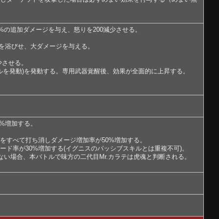
%の追加ダメージを与え、怒りを200減少させる。
舞を浴びせ、大ダメージを与える。
少させる。
ルを発動)を発動する。専用武器覚醒後、効果が全面的に上昇する。
%増加する。
態をすべて打ち消しダメージ増加率が50%増加する。
ード率が30%増加する(イグニスのパッシブスキルとは重複不可)。
ない場合、本バトルで味方の二代目Mr.カラテは虎魂と判断される。