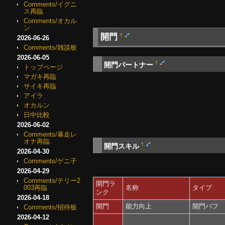
Comments/イグニ
ス再臨
Comments/オカル
ン
開門
†
2026-06-26
Comments/雑談板
2026-06-05
†
開門パートナー
トップページ
マガキ再臨
サイキ再臨
アイラ
オカルン
日中比較
2026-06-02
Comments/暴走レ
オナ再臨
†
開門スキル
2026-04-30
Comments/ゲニ子
2026-04-29
Comments/テリー2
開門ラ
名称
タイプ
003再臨
ンク
2026-04-18
開門
能力向上
開門バフ
Comments/招待板
2026-04-12