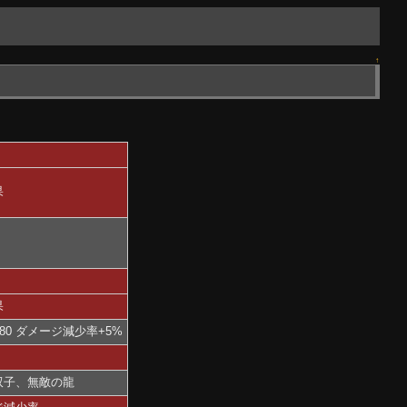
↑
果
果
80 ダメージ減少率+5%
双子、無敵の龍