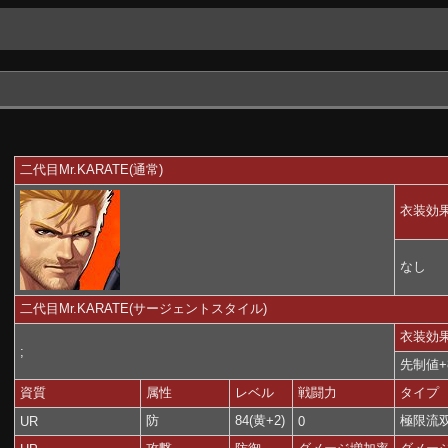
二代目Mr.KARATE(通常)
衣装効
なし
二代目Mr.KARATE(サージェントスタイル)
衣装効
;
先制値+
資質
属性
レベル
戦闘力
タイプ
防
84(黄+2)
極限流
UR
0