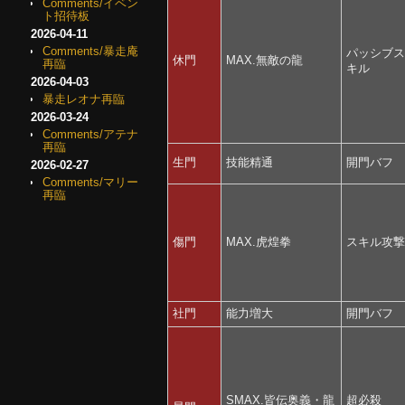
Comments/イベン
ト招待板
2026-04-11
Comments/暴走庵
パッシブ
休門
MAX.無敵の龍
再臨
キル
2026-04-03
暴走レオナ再臨
2026-03-24
Comments/アテナ
再臨
生門
技能精通
開門バフ
2026-02-27
Comments/マリー
再臨
傷門
MAX.虎煌拳
スキル攻
社門
能力増大
開門バフ
SMAX.皆伝奥義・龍
超必殺