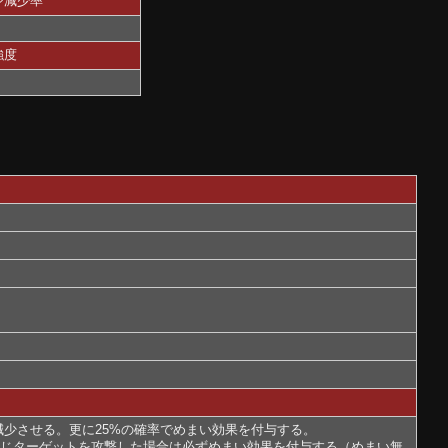
ジ減少率
強度
減少させる。更に25%の確率でめまい効果を付与する。
同じターゲットを攻撃した場合は必ずめまい効果を付与する（めまい無