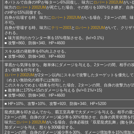
本バトルで自身のHPが毎ターン6%回復し、味方に
ロバート2002UM
がい
味方の
ロバート2002UM
が死亡した場合、その怒りを100%引き継ぎ、自
のHPが15%回復する。
ス
自身が出場する時、味方に
ロバート2002UM
がいる場合、2ターンの間、味
不可)。
自身が登場する時、味方に
テリー2003
と
ロバート2002UM
がいて、クリザ
される。
● 味方前列のカウンター率を15%増加させる。(lv/+0.1%)
■ 攻撃+860、防御+340、HP+4600
スキル技の発動率を6%向上させる。
● 攻撃+860、防御+340、HP+4600
掌底から気弾を放ち、敵単体にダメージを与える。2ターンの間、相手の攻撃
まい効果を付与する。
ロバート2002UM
が2ターン以内にスキルで攻撃したターゲットを優先し
撃
（めまい無効化の相手には無効）。
このスキルでめまい効果を付与した場合、2ターンの間、自身の攻撃力が1
● 敵単体に175%+15のダメージを与える (lv/+0.1%/+15)
■ 攻撃+860、防御+340、HP+4600
■ HP+10%、攻撃+10%、攻撃+920、防御+340、HP+5200
龍虎乱舞を叩き込んでから、覇王至高拳で大ダメージを与える。相手の最大
2ターンの間、自身のダメージ減少率を30%増加させ、自身の異常状態を
味方に
ロバート2002UM
がいる場合、合体必殺技「双星龍虎乱舞」(敵を挟
加ダメージを与え、怒りを300吸収する。
2ターンの間、自身のダメージ減少率を30%、ダメージ増加率を15%増加