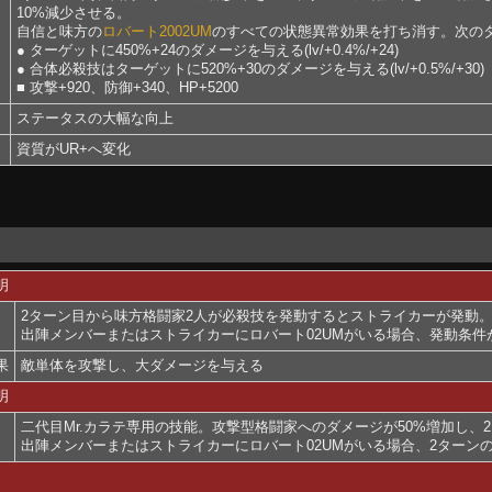
10%減少させる。
自信と味方の
ロバート2002UM
のすべての状態異常効果を打ち消す。次の
● ターゲットに450%+24のダメージを与える(lv/+0.4%/+24)
● 合体必殺技はターゲットに520%+30のダメージを与える(lv/+0.5%/+30)
■ 攻撃+920、防御+340、HP+5200
ステータスの大幅な向上
資質がUR+へ変化
明
2ターン目から味方格闘家2人が必殺技を発動するとストライカーが発動
出陣メンバーまたはストライカーにロバート02UMがいる場合、発動条
果
敵単体を攻撃し、大ダメージを与える
明
二代目Mr.カラテ専用の技能。攻撃型格闘家へのダメージが50%増加し、
出陣メンバーまたはストライカーにロバート02UMがいる場合、2ターン