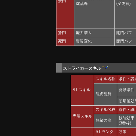
景門
虎乱舞
(変更有)
驚門
能力増大
開門バフ
死門
資質変化
開門バフ
†
ストライカースキル
スキル名称
条件・説
ST.スキル
発動条件
龍虎乱舞
初期値効
スキル名称
条件・説
専属スキル
技能効果
無敵の龍
(3番枠)
ST.ランク
効果