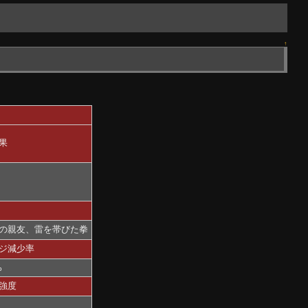
↑
果
の親友、雷を帯びた拳
ジ減少率
%
強度