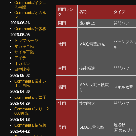
Comments/イグニ
ス再臨
開門ラン
名称
タイプ
Comments/オカル
ク
ン
2026-06-26
開門
能力向上
開門バフ
Comments/雑談板
2026-06-05
トップページ
パッシブス
休門
MAX.雷撃の光
マガキ再臨
ル
サイキ再臨
アイラ
オカルン
生門
技能精通
開門バフ
日中比較
2026-06-02
Comments/暴走レ
MAX.反動三段蹴
オナ再臨
傷門
スキル攻撃
り
2026-04-30
Comments/ゲニ子
2026-04-29
社門
能力増大
開門バフ
Comments/テリー2
003再臨
2026-04-18
超必殺
Comments/招待板
景門
SMAX.雷光拳
(変更あり)
2026-04-12