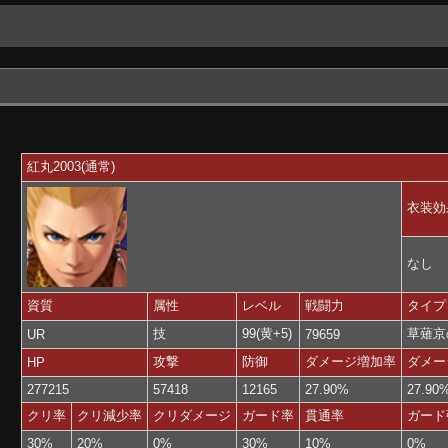
紅丸2003(通常)
衣装効
なし
資質
属性
レベル
戦闘力
タイプ
技
99(黄+5)
草薙京
UR
79659
攻撃
防御
ダメージ増加率
ダメー
HP
277215
57418
12165
27.90%
27.90
クリ率
クリ減少率
クリダメージ
ガード率
貫通率
ガード
30%
20%
0%
30%
10%
0%