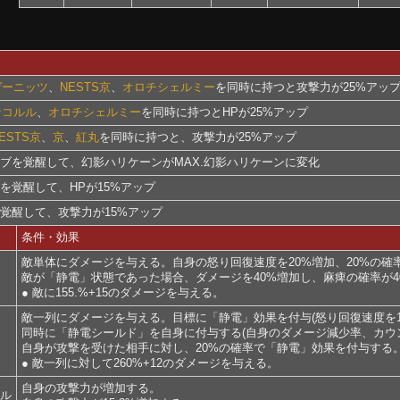
ゲーニッツ
、
NESTS京
、
オロチシェルミー
を同時に持つと攻撃力が25%アッ
ナコルル
、
オロチシェルミー
を同時に持つとHPが25%アップ
ESTS京
、
京
、
紅丸
を同時に持つと、攻撃力が25%アップ
ブを覚醒して、幻影ハリケーンがMAX.幻影ハリケーンに変化
を覚醒して、HPが15%アップ
覚醒して、攻撃力が15%アップ
条件・効果
敵単体にダメージを与える。自身の怒り回復速度を20%増加、20%の
敵が「静電」状態であった場合、ダメージを40%増加し、麻痺の確率が4
● 敵に155.%+15のダメージを与える。
敵一列にダメージを与える。目標に「静電」効果を付与(怒り回復速度を15
同時に「静電シールド」を自身に付与する(自身のダメージ減少率、カウ
自身が攻撃を受けた相手に対し、20%の確率で「静電」効果を付与する
● 敵一列に対して260%+12のダメージを与える。
自身の攻撃力が増加する。
キル