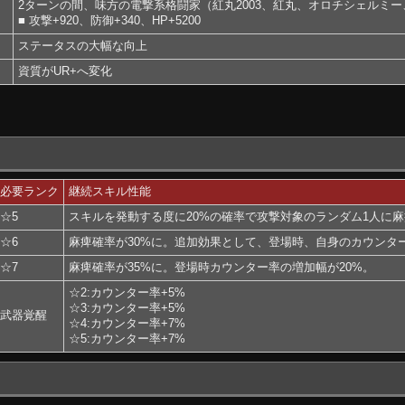
2ターンの間、味方の電撃系格闘家（紅丸2003、紅丸、オロチシェルミー
■ 攻撃+920、防御+340、HP+5200
ステータスの大幅な向上
資質がUR+へ変化
必要ランク
継続スキル性能
☆5
スキルを発動する度に20%の確率で攻撃対象のランダム1人に
☆6
麻痺確率が30%に。追加効果として、登場時、自身のカウンター
☆7
麻痺確率が35%に。登場時カウンター率の増加幅が20%。
☆2:カウンター率+5%
☆3:カウンター率+5%
武器覚醒
☆4:カウンター率+7%
☆5:カウンター率+7%