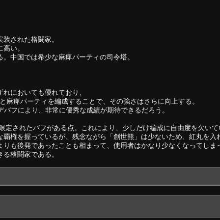
実装された格闘家。
に高い。
る。中国では希少な麻痺パーティの司令塔。
ずれにおいても優れており、
と麻痺パーティを編成することで、その強さはさらに向上する。
・デバフにより、非常に優秀な成績が期待できるだろう。
限定されたバフがある点。これにより、少しだけ編成に自由度を欠いて
な覇権を握っているが、残念ながら「創世熊」は少ないため、紅丸を入
よりも後発であったことも相まって、使用者はかなり少なくなってしま
きる格闘家である。