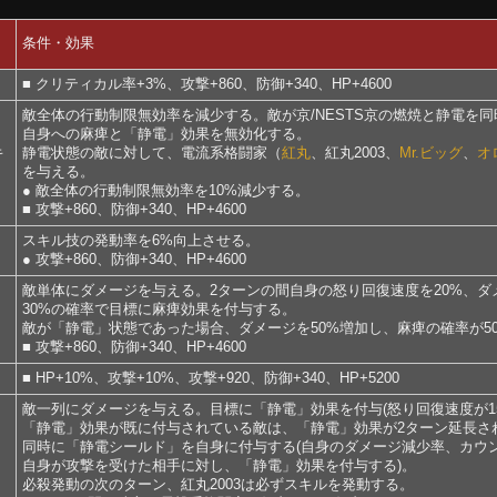
条件・効果
■ クリティカル率+3%、攻撃+860、防御+340、HP+4600
敵全体の行動制限無効率を減少する。敵が京/NESTS京の燃焼と静電を
自身への麻痺と「静電」効果を無効化する。
キ
静電状態の敵に対して、電流系格闘家（
紅丸
、紅丸2003、
Mr.ビッグ
、
オ
を与える。
● 敵全体の行動制限無効率を10%減少する。
■ 攻撃+860、防御+340、HP+4600
スキル技の発動率を6%向上させる。
● 攻撃+860、防御+340、HP+4600
敵単体にダメージを与える。2ターンの間自身の怒り回復速度を20%、ダ
30%の確率で目標に麻痺効果を付与する。
敵が「静電」状態であった場合、ダメージを50%増加し、麻痺の確率が5
■ 攻撃+860、防御+340、HP+4600
■ HP+10%、攻撃+10%、攻撃+920、防御+340、HP+5200
敵一列にダメージを与える。目標に「静電」効果を付与(怒り回復速度が15
「静電」効果が既に付与されている敵は、「静電」効果が2ターン延長さ
同時に「静電シールド」を自身に付与する(自身のダメージ減少率、カウン
自身が攻撃を受けた相手に対し、「静電」効果を付与する)。
必殺発動の次のターン、紅丸2003は必ずスキルを発動する。