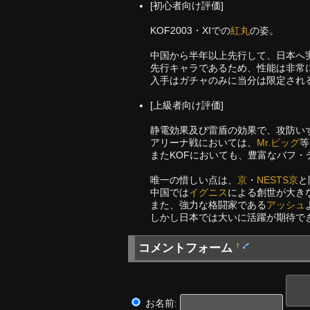
[初心者向け評価]
KOF2003・XIでの
紅丸
の姿。
中国から半年以上先行して、日本へ
先行キャラであるため、性能は非常
入手はガチャのみに当分は限定され
[上級者向け評価]
静電効果及び雷盾の効果で、攻防い
アリーナ戦においては、
Mr.ビッグ
等
またKOFにおいても、豊富なバフ
唯一の惜しい点は、
京
・
NESTS京
と
中国では
イグニス
による創世が大き
また、強力な格闘家である
アッシュ
しかし日本では大いに活躍が期待で
コメントフォーム
†
お名前: