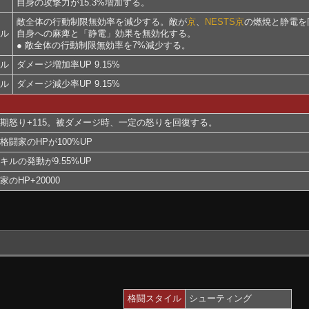
自身の攻撃力が15.3%増加する。
敵全体の行動制限無効率を減少する。敵が
京
、
NESTS京
の燃焼と静電を
キル
自身への麻痺と「静電」効果を無効化する。
● 敵全体の行動制限無効率を7%減少する。
キル
ダメージ増加率UP 9.15%
キル
ダメージ減少率UP 9.15%
期怒り+115。被ダメージ時、一定の怒りを回復する。
格闘家のHPが100%UP
キルの発動が9.55%UP
のHP+20000
格闘スタイル
シューティング