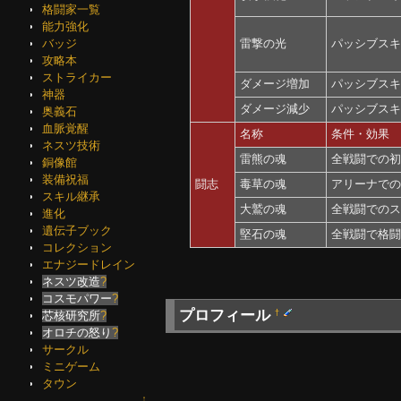
格闘家一覧
能力強化
雷撃の光
パッシブス
バッジ
攻略本
ストライカー
ダメージ増加
パッシブス
神器
ダメージ減少
パッシブス
奥義石
血脈覚醒
名称
条件・効果
ネスツ技術
雷熊の魂
全戦闘での初
銅像館
装備祝福
闘志
毒草の魂
アリーナでの
スキル継承
大鷲の魂
全戦闘でのス
進化
遺伝子ブック
堅石の魂
全戦闘で格闘家
コレクション
エナジードレイン
ネスツ改造
?
コスモパワー
?
プロフィール
†
芯核研究所
?
オロチの怒り
?
サークル
ミニゲーム
タウン
↑