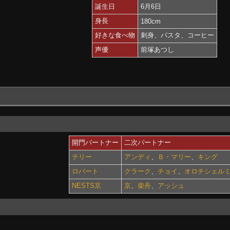
誕生日
6月6日
身長
180cm
好きな食べ物
刺身、パスタ、コーヒー
声優
前塚あつし
開門パートナー
二次パートナー
テリー
アンディ
、
Ｂ・マリー
、
キング
ロバート
クラーク
、
チョイ
、
オロチシェル
NESTS京
京
、
柴舟
、
アッシュ