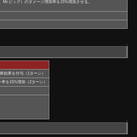
、Mr.ビッグ）のダメージ増加率を15%増加させる。
↑
麻痺効果を付与（1ターン）
率を15%増加（2ターン）
↑