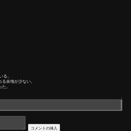
いる。
れる余地が少ない。
った。
↑