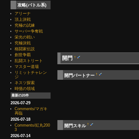
攻略(バトル系)
アリーナ
頂上決戦
究極の試練
サーバー争奪戦
栄光の戦い
究極決戦
格闘家伝説
創世争覇
開門
†
乱闘ストリート
マスター道場
リミットチャレン
†
開門パートナー
ジ
ネスツ探索
時憶の領域
最新の20件
2026-07-29
Comments/マガキ
再臨
2026-07-18
†
Comments/紅丸200
開門スキル
3
2026-07-14