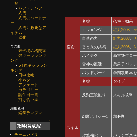
一覧
├
バフ・デバフ
├
八門
├
八門のパートナ
名称
条件・効果
ー
├
八門に必要なア
エレメンツ
紅丸2003
、
イテム
└
進化
自然の力
紅丸2003
、
その他
宿命
雷と炎の共鳴
紅丸2003
、
N
├
未登場の格闘家
├
強キャラランキ
ハイテク
新電撃グロー
ング
雷神の復活
美男子バッジ
├
ST強キャララン
キング
バッドボーイ
拳闘攻略本を
├
日中比較
├
小ネタ
名称
タイプ
├
アンケート
├
カテゴリー
├
誕生日一覧
反動三段蹴り
スキル攻撃
└
掛け合い集
編集者用
└
編集テンプレ
幻影ハリケーン
超必殺
↑
攻略(育成系)
スキル
チームレベル
攻撃強化+5
パッシブス