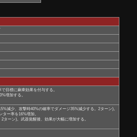
プ
確率で目標に麻痺効果を付与する。
0%増加する。
%減少、攻撃時40%の確率でダメージ35%減少する。2ターン)。
ンター率を16%増加。
。2ターン)。武器覚醒後、効果が大幅に増加する。