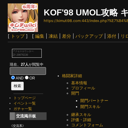
KOF'98 UMOL攻略 キ
https://kimuti98.com:443/index.php?%E7%B
[
トップ
] [
編集
|
凍結
|
差分
|
バックアップ
|
添付
|
リ
現在、
27人
が閲覧中
格闘家詳細
AND
OR
基本情報
プロフィール
開門
トップページ
開門パートナー
イベント一覧
開門スキル
ガチャ一覧
継承スキル
交流掲示板
評価・詳細
コメントフォーム
《交流系》