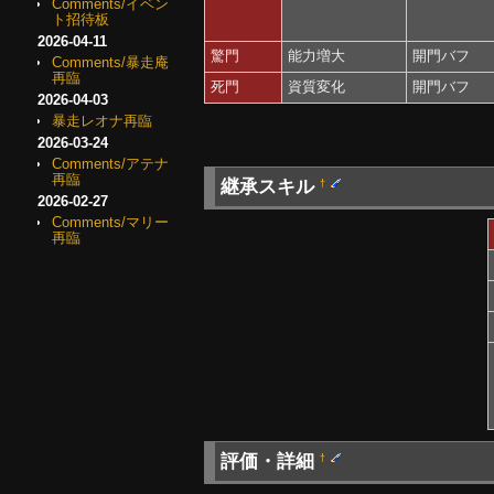
Comments/イベン
ト招待板
2026-04-11
驚門
能力増大
開門バフ
Comments/暴走庵
再臨
死門
資質変化
開門バフ
2026-04-03
暴走レオナ再臨
2026-03-24
Comments/アテナ
再臨
継承スキル
†
2026-02-27
Comments/マリー
再臨
評価・詳細
†