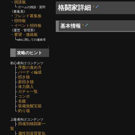
・
雑談板
格闘家詳細
└
†
ゲームの雑談・質問
《募集系》
・
フレンド募集板
・
招待板
基本情報
・
イベント招待板
†
《運営・管理系》
・
要望・連絡板
└
wikiに関しての連絡等
↑
攻略のヒント
初心者向けコンテンツ
├
序盤の進め方
├
パーティ編成
├
招き猫
├
新招き猫
├
体力購入
├
ガチャ一覧
├
コンボ
├
名鑑
├
装備覚醒宝箱
└
釣り場
上級者向けコンテンツ
├
四魂別格闘家一
覧
├
属性別資質変化