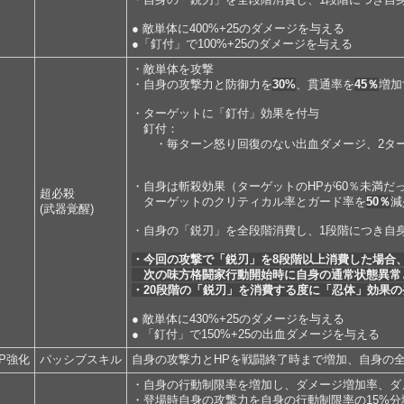
● 敵単体に400%+25のダメージを与える
●「釘付」で100%+25のダメージを与える
・敵単体を攻撃
・自身の攻撃力と防御力を
30%
、貫通率を
45％
増加
・ターゲットに「釘付」効果を付与
釘付：
・毎ターン怒り回復のない出血ダメージ、2ター
・自身は斬殺効果（ターゲットのHPが60％未満だ
超必殺
ターゲットのクリティカル率とガード率を
50％
減
(武器覚醒)
・自身の「鋭刃」を全段階消費し、1段階につき自
・今回の攻撃で「鋭刃」を8段階以上消費した場合
次の味方格闘家行動開始時に自身の通常状態異常
・20段階の「鋭刃」を消費する度に「忍体」効果の
● 敵単体に430%+25のダメージを与える
● 「釘付」で150%+25の出血ダメージを与える
HP強化
パッシブスキル
自身の攻撃力とHPを戦闘終了時まで増加、自身の全て
・自身の行動制限率を増加し、ダメージ増加率、ダメ
・登場時自身の攻撃力を自身の行動制限率の15%分