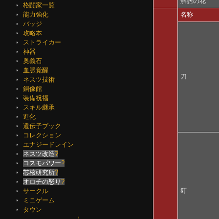
解語の花
格闘家一覧
名称
能力強化
バッジ
攻略本
ストライカー
神器
奥義石
血脈覚醒
刀
ネスツ技術
銅像館
装備祝福
スキル継承
進化
遺伝子ブック
コレクション
エナジードレイン
ネスツ改造
?
コスモパワー
?
芯核研究所
?
オロチの怒り
?
釘
サークル
ミニゲーム
タウン
↑