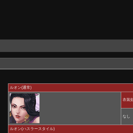
ルオン(通常)
衣装
なし
ルオン(ハスラースタイル)