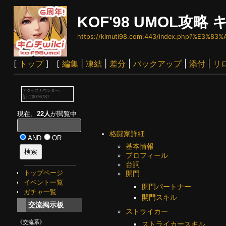
KOF'98 UMOL攻略 キ
https://kimuti98.com:443/index.php?%E3%
[
トップ
] [
編集
|
凍結
|
差分
|
バックアップ
|
添付
|
リ
現在、
22人
が閲覧中
格闘家詳細
AND
OR
基本情報
プロフィール
台詞
トップページ
開門
イベント一覧
開門パートナー
ガチャ一覧
開門スキル
交流掲示板
ストライカー
《交流系》
ストライカースキル