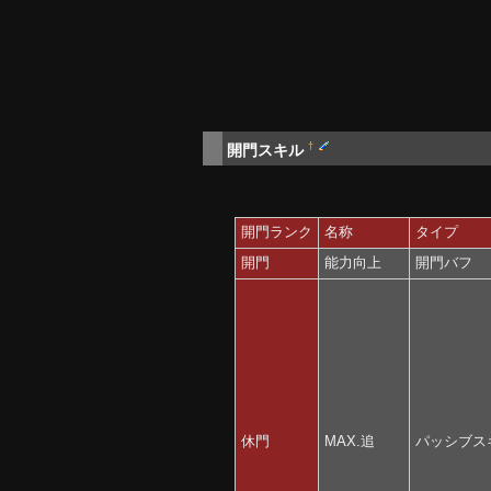
†
開門スキル
開門ランク
名称
タイプ
開門
能力向上
開門バフ
休門
MAX.追
パッシブス