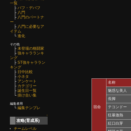
一覧
├
バフ・デバフ
├
八門
├
八門のパートナ
ー
├
八門に必要なア
イテム
└
進化
その他
├
未登場の格闘家
├
強キャラランキ
ング
├
ST強キャララン
キング
├
日中比較
├
小ネタ
├
アンケート
名称
├
カテゴリー
魅惑な美人
├
誕生日一覧
└
掛け合い集
長脚
編集者用
宿命
テコンドー
└
編集テンプレ
狂暴激熱
↑
攻略(育成系)
紅口白芽
チームレベル