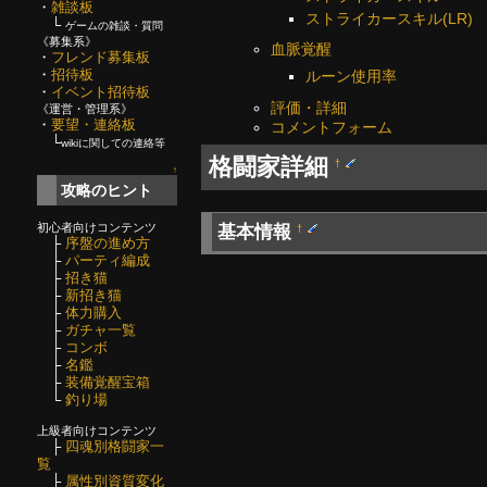
・
雑談板
ストライカースキル(LR)
└
ゲームの雑談・質問
《募集系》
血脈覚醒
・
フレンド募集板
・
招待板
ルーン使用率
・
イベント招待板
評価・詳細
《運営・管理系》
・
要望・連絡板
コメントフォーム
└
wikiに関しての連絡等
格闘家詳細
†
↑
攻略のヒント
初心者向けコンテンツ
基本情報
†
├
序盤の進め方
├
パーティ編成
├
招き猫
├
新招き猫
├
体力購入
├
ガチャ一覧
├
コンボ
├
名鑑
├
装備覚醒宝箱
└
釣り場
上級者向けコンテンツ
├
四魂別格闘家一
覧
├
属性別資質変化