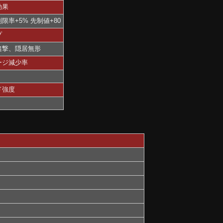
効果
限率+5% 先制値+80
プ
追撃、隠居無形
ージ減少率
ド強度