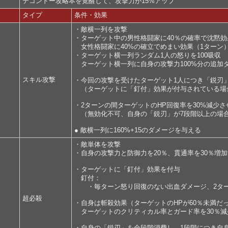
テコンドー攻略本を覚醒して、攻撃力が15%アップ
タイプ
条件・効果
・敵横一列を攻撃
・ターゲット中の男性格闘家に40％の確率で沈黙効
女性格闘家に40%の確立でめまい効果（1ターン
・ターゲット横一列ランダム1人の怒りを100吸収
ターゲット横一列に自身の攻撃力100%分の追加
スキル攻撃
・今回の攻撃を受けたターゲット1人につき「鋭刃
（ターゲットに「釘付」効果が付与されている場
・2ターンの間ターゲットのHP回復率を30%減少さ
（無効化不可、自身の「鋭刃」が7段階以上の場合
● 敵横一列に160%+15のダメージを与える
・敵単体を攻撃
・自身の攻撃力と防御力を20％、貫通率を30％増
・ターゲットに「釘付」効果を付与
釘付：
・毎ターン怒り回復のない出血ダメージ、2ター
超必殺
・自身は斬殺効果（ターゲットのHPが60％未満だ
ターゲットのクリティカル率とガード率を30％減
・自身の「鋭刃」を全段階消費し、1段階につき自身