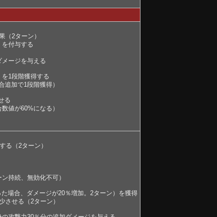
果（2ターン）
）を付与する
ダメージを与える
」を1段階獲得する
合追加で1段階獲得）
せる
数値が60%になる）
加する（2ターン）
ン持続、無効化不可）
った場合、ダメージが20％増加。2ターン）を獲得
少させる（2ターン）
の攻撃力30％分の追加ダメージを与える