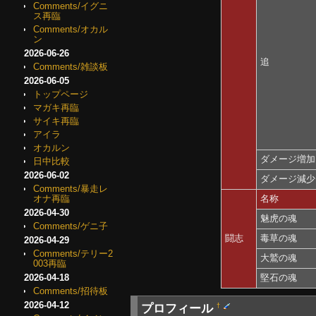
Comments/イグニ
ス再臨
Comments/オカル
ン
2026-06-26
追
Comments/雑談板
2026-06-05
トップページ
マガキ再臨
サイキ再臨
アイラ
オカルン
ダメージ増加
日中比較
2026-06-02
ダメージ減少
Comments/暴走レ
名称
オナ再臨
2026-04-30
魅虎の魂
Comments/ゲニ子
闘志
毒草の魂
2026-04-29
Comments/テリー2
大鷲の魂
003再臨
堅石の魂
2026-04-18
Comments/招待板
2026-04-12
プロフィール
†