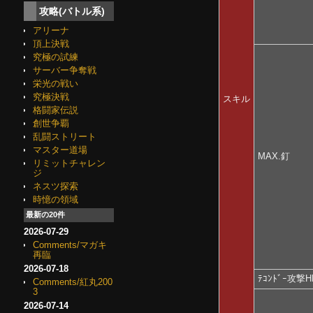
攻略(バトル系)
アリーナ
頂上決戦
究極の試練
サーバー争奪戦
栄光の戦い
究極決戦
スキル
格闘家伝説
創世争覇
乱闘ストリート
マスター道場
MAX.釘
リミットチャレン
ジ
ネスツ探索
時憶の領域
最新の20件
2026-07-29
Comments/マガキ
再臨
2026-07-18
ﾃｺﾝﾄﾞｰ攻撃
Comments/紅丸200
3
2026-07-14