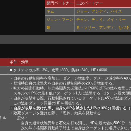
開門パートナー
二次パートナー
キム
ジョー
、
アンディ
、
バイス
ジョン・フーン
チャン
、
チョイ
、
メイ・リー
舞
Ｂ・マリー
、
アンディ
、
ちづる
条件・効果
■ クリティカル率+3%、攻撃+860、防御+340、HP+4600
・自身の行動制限率を増加し、ダメージ増加率、ダメージ減少率を
40
・登場時自身の攻撃力を自身の行動制限率の
20%
分増加する。
・味方格闘家行動時、味方格闘家の必殺技がHP60%以下の敵を攻撃し
スキルでHP%の最も低いターゲット1人に追撃する（1ターン最大3
・自身が攻撃する際、行動制限されているターゲットに
45%
の追加ダ
この追加ダメージ同量のHPを回復する。
・自身が攻撃を受けた際、自身のHPを減少したHPの10%分回復する
・致死ダメージを受けた際、「忍体」効果を発動する
キル
忍体：
自身の通常状態異常と石化を打ち消し、HPを最大値の
50%
分、
次の味方格闘家行動終了時まで自身はターゲットに選択できな