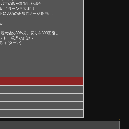
%以下の敵を攻撃した場合、
る（1ターン最大3回）
トに30%の追加ダメージを与え、
る
値の30%分、怒りを300回復し、
トに選択できない
（2ターン）
↑