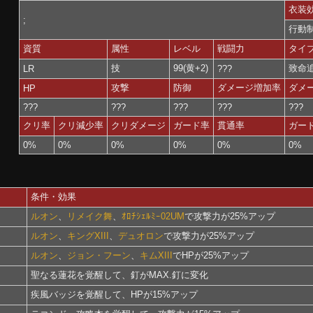
衣装
;
行動制
資質
属性
レベル
戦闘力
タイ
技
99(黄+2)
致命
LR
???
攻撃
防御
ダメージ増加率
ダメ
HP
???
???
???
???
???
クリ率
クリ減少率
クリダメージ
ガード率
貫通率
ガー
0%
0%
0%
0%
0%
0%
条件・効果
ルオン
、
リメイク舞
、
ｵﾛﾁｼｪﾙﾐｰ02UM
で攻撃力が25%アップ
ルオン
、
キングXIII
、
デュオロン
で攻撃力が25%アップ
ルオン
、
ジョン・フーン
、
キムXIII
でHPが25%アップ
聖なる蓮花を覚醒して、釘がMAX.釘に変化
疾風バッジを覚醒して、HPが15%アップ