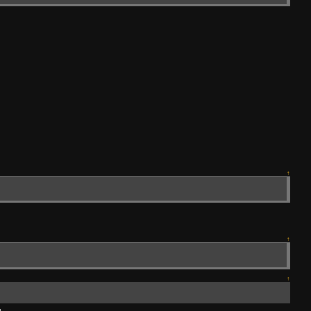
↑
↑
↑