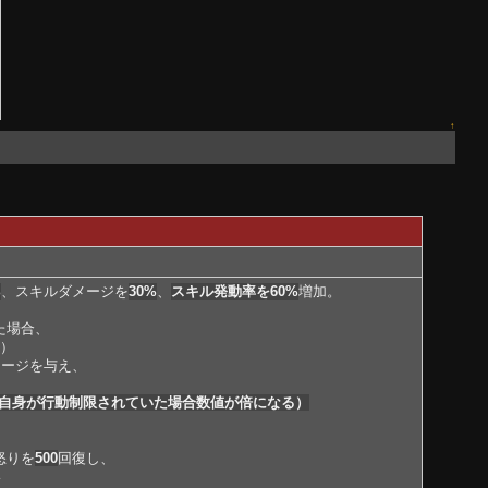
↑
%
、スキルダメージを
30%
、
スキル発動率を60%
増加。
た場合、
回）
メージを与え、
（自身が行動制限されていた場合数値が倍になる）
怒りを
500
回復し、
い