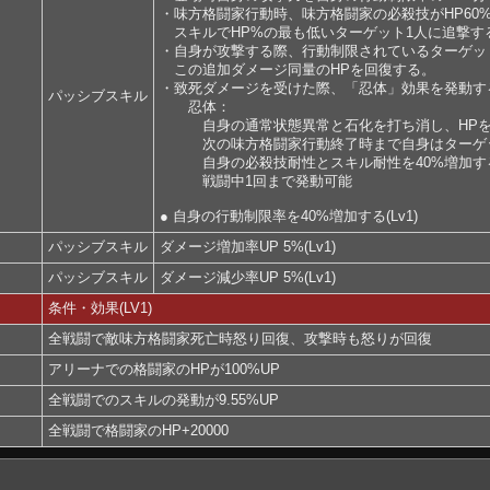
・味方格闘家行動時、味方格闘家の必殺技がHP60
スキルでHP%の最も低いターゲット1人に追撃す
・自身が攻撃する際、行動制限されているターゲッ
この追加ダメージ同量のHPを回復する。
・致死ダメージを受けた際、「忍体」効果を発動す
パッシブスキル
忍体：
自身の通常状態異常と石化を打ち消し、HPを最大
次の味方格闘家行動終了時まで自身はターゲッ
自身の必殺技耐性とスキル耐性を40%増加する
戦闘中1回まで発動可能
● 自身の行動制限率を40%増加する(Lv1)
パッシブスキル
ダメージ増加率UP 5%(Lv1)
パッシブスキル
ダメージ減少率UP 5%(Lv1)
条件・効果(LV1)
全戦闘で敵味方格闘家死亡時怒り回復、攻撃時も怒りが回復
アリーナでの格闘家のHPが100%UP
全戦闘でのスキルの発動が9.55%UP
全戦闘で格闘家のHP+20000