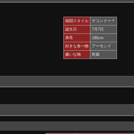
格闘スタイル
テコンドー？
誕生日
7月7日
身長
180cm
好きな食べ物
アーモンド
嫌いな物
乾燥