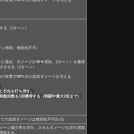
する（2ターン）
ン持続、無効化不可）
った場合、ダメージが
30％
増加。2ターン）を獲得
少させる（2ターン）
身の攻撃力
50%
分の追加ダメージを与える
、
と石化を打ち消す。
発動回数を1回獲得する（戦闘中最大2回まで）
の追加ダメージは無効化不可(Lv1)
ージ減少率を35%、スキルダメージを20％増加
増加する。