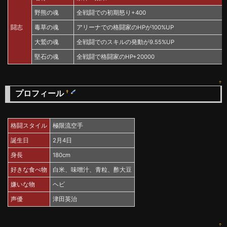
野熊の魂
全戦闘での初期怒り+400
闘志
毒草の魂
アリーナでの格闘家のHPが100%UP
大鷲の魂
全戦闘でのスキルの発動が9.55%UP
堅石の魂
全戦闘で格闘家のHP+20000
↑
プロフィール
†
格闘スタイル
極限流空手
誕生日
2月4日
身長
180cm
好きな食べ物
白米、味噌汁、青粒、酢大豆
嫌いな物
ヘビ
声優
津田英治
↑