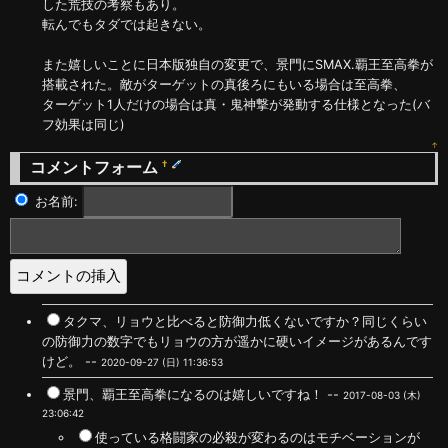
した荒技の考察もあり。
転んでもタダでは起きない。
また嬉しいことに日本版独自の変更で、景門にSMAX.覇王至高拳が
搭載された。敵がターゲットの真後ろにもいる場合は至高拳、
ターゲット1人だけの場合は真・鬼神撃が発動する仕様となった(バ
フ効果は同じ)
↑
コメントフォーム
†
お名前:
タクマ、リョウと比べると防御力低くないですか？同じくらい
の防御力の数字でもリョウの方が遥かに硬いイメージがあるんです
けど。 --
2020-09-27 (日) 11:36:53
景門、覇王至高拳になるのは嬉しいですね！ --
2017-08-03 (木)
23:06:42
使っている格闘家の必殺が変わるのはモチベーションが