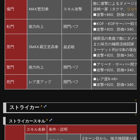
敵に連撃によるダメージと
傷門
MAX.暫烈拳
スキル攻撃
坂崎一家（タクマ、
リョウ
■攻撃+860、防御+340、HP
●KOF・KOFサーバー戦でHP
杜門
能力向上
開門バフ
■攻撃+920、防御+340、HP
極限流の奥義で敵にダメー
また味方の極限流格闘家（
景門
SMAX.覇王至高拳
超必殺
ターゲット列が2体の場合
■攻撃+920、防御+340、HP
●アリーナ・サーバー間アリー
驚門
能力向上
開門バフ
■攻撃+920、防御+340、HP
●レア度R→R+
死門
レア度アップ
開門バフ
■攻撃+920、防御+340、HP
↑
ストライカー
†
↑
†
ストライカースキル
スキル名称
条件・説明
2ターン目から、味方格闘家が必