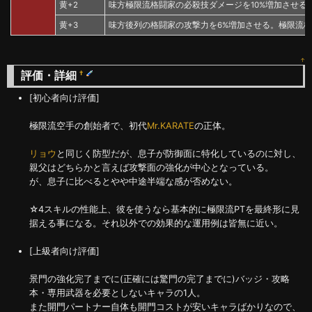
黄+2
味方極限流格闘家の必殺技ダメージを10%増加させる
黄+3
味方後列の格闘家の攻撃力を6%増加させる。極限流
↑
評価・詳細
†
[初心者向け評価]
極限流空手の創始者で、初代
Mr.KARATE
の正体。
リョウ
と同じく防型だが、息子が防御面に特化しているのに対し、
親父はどちらかと言えば攻撃面の強化が中心となっている。
が、息子に比べるとやや中途半端な感が否めない。
☆4スキルの性能上、彼を使うなら基本的に極限流PTを最終形に見
据える事になる。それ以外での効果的な運用例は皆無に近い。
[上級者向け評価]
景門の強化完了までに(正確には驚門の完了までに)バッジ・攻略
本・専用武器を必要としないキャラの1人。
また開門パートナー自体も開門コストが安いキャラばかりなので、