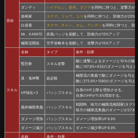
ダンディ
ハイデルン
、
柴舟
、
タクマ
を同時に持つと、攻撃力が2
坂崎家
タクマ
、
リョウ
、
ユリ
を同時に持つと、防御力が20%
宿命
白道着
タクマ
、
チャン
、
キム
、
アンディ
を同時に持つと、防御
Mr．KARATE
疾風バッジを覚醒して、防御力が15%アップ
極限流開祖
空手攻略本を覚醒して、攻撃力が15%アップ
名称
タイプ
条件・効果
敵に連撃によるダメージと10％の確
暫烈拳
スキル攻撃
敵に147.8%+632のダメージを与える
極限流の奥義で敵にダメージを与え、
真・鬼神撃
超必殺
敵に375.8%+1580のダメージを与え
スキル
自身のHP上限を増加させる。
HP強化+3
パッシブスキル
自身のHPが11.8%増加する。
戦闘時、味方の極限流格闘家(タクマ
最終極限奥義
パッシブスキル
味方の極限流奥義のダメージが27.8
ダメージ増加
パッシブスキル
ダメージ増加率UP 8.9%
ダメージ減少
パッシブスキル
ダメージ減少率UP 8.9%
名称
条件・効果