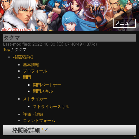
メニュー
タクマ
Last-modified: 2022-10-30 (日) 07:40:49 (1377d)
Top
/ タクマ
格闘家詳細
基本情報
プロフィール
開門
開門パートナー
開門スキル
ストライカー
ストライカースキル
評価・詳細
コメントフォーム
格闘家詳細
†
↑