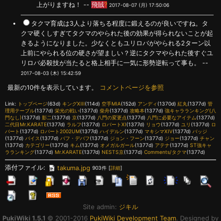
上がりますね！ --
飛賊
?
2017-08-07 (月) 17:50:06
タクマ育成は3人より落ちる程度に鍛えるのが良いですね。タ
クマ硬くしすぎてタクマのやられた後の効果が得られないことが起
きるようになりました。少なくともユリロバがやられる2ターン以
上前にやられる位の硬さが望ましい？逆にタクマやられた後すぐユ
リロバ必殺技が当たると格上相手に一気に形勢逆転って事も。 --
2017-08-03 (木) 15:42:59
最新の10件を表示しています。
コメントページを参照
Link:
トップページ
(63d)
キングXIII
(114d)
空手MIA
(152d)
アンディ
(1370d)
紅丸
(1377d)
管
理用テーブル
(1377d)
栄光の戦い
(1377d)
柴舟
(1377d)
攻略本
(1377d)
強キャラランキング(八
門なし)
(1377d)
影二
(1377d)
京
(1377d)
八門の変更点
(1377d)
八門に必要なアイテム
(1377d)
二代目Mr.KARATE
(1377d)
ラルフ
(1377d)
ロバートXI
(1377d)
リョウ
(1377d)
ユリ
(1377d)
ロ
バート
(1377d)
ロバート2002UM
(1377d)
ハイデルン
(1377d)
マキシマXIV
(1377d)
バッジ
(1377d)
バイス
(1377d)
バフ・デバフ
(1377d)
ジョン・フーン
(1377d)
ジョー
(1377d)
チャン
(1377d)
カテゴリー
(1377d)
キム
(1377d)
オメガルガール
(1377d)
アテナ
(1377d)
ST強キャ
ラランキング
(1377d)
Mr.KARATE
(1377d)
NESTS京
(1377d)
Comments/タクマ
(1377d)
添付ファイル:
takuma.jpg
903件
[
詳細
]
Site admin:
ジキル
PukiWiki 1.5.1
© 2001-2016
PukiWiki Development Team
. Designed by