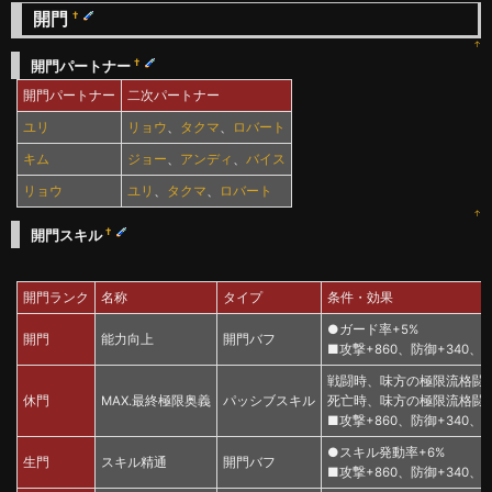
開門
†
↑
†
開門パートナー
開門パートナー
二次パートナー
ユリ
リョウ
、
タクマ
、
ロバート
キム
ジョー
、
アンディ
、
バイス
リョウ
ユリ
、
タクマ
、
ロバート
↑
†
開門スキル
開門ランク
名称
タイプ
条件・効果
●ガード率+5%
開門
能力向上
開門バフ
■攻撃+860、防御+340、HP
戦闘時、味方の極限流格闘
休門
MAX.最終極限奥義
パッシブスキル
死亡時、味方の極限流格闘家
■攻撃+860、防御+340、HP
●スキル発動率+6%
生門
スキル精通
開門バフ
■攻撃+860、防御+340、HP