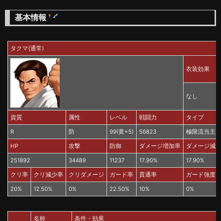
基本情報
†
タクマ(通常)
衣装効果
なし
資質
属性
レベル
戦闘力
タイプ
R
防
99(黄+5)
56823
極限流当主
HP
攻撃
防御
ダメージ増加率
ダメージ減
251892
34489
11237
17.90%
17.90%
クリ率
クリ減少率
クリダメージ
ガード率
貫通率
ガード強度
20%
12.50%
0%
22.50%
10%
0%
名称
条件・効果