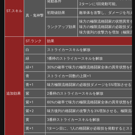
発動条件
2ターンに1回発動可能。
ST.スキル
初期値効果
敵単体を攻撃し、ダメージを与え
真・鬼神撃
味方の極限流格闘家の状態異常を
ランクアップ効果
味方の極限流格闘家の必殺技ダメ
味方後列の攻撃力を増加（極限流
ST.ランク
効果
白
ストライカースキルを解放
緑
1番枠のストライカースキルを解放
緑+1
30%の確率で味方の極限流格闘家全体の異常状態を打
青
ストライカー回数の上限+1
青+1
味方極限流格闘家の必殺技ダメージを5%増加させる
追加効果
紫
2番枠のストライカースキルを解放
紫+1
60%の確率で味方の極限流格闘家全体の異常状態を打
紫+2
味方後列の格闘家の攻撃力を3%増加させる。極限流
黄
3番枠ストライカースキルを解放
黄+1
1ターン目に、1人の格闘家が必殺技を発動するとスト