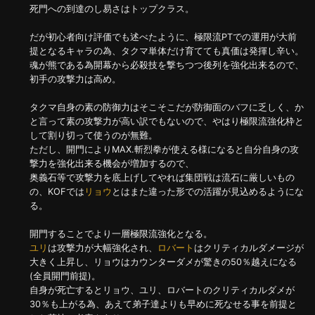
死門への到達のし易さはトップクラス。
だが初心者向け評価でも述べたように、極限流PTでの運用が大前
提となるキャラの為、タクマ単体だけ育てても真価は発揮し辛い。
魂が熊である為開幕から必殺技を撃ちつつ後列を強化出来るので、
初手の攻撃力は高め。
タクマ自身の素の防御力はそこそこだが防御面のバフに乏しく、か
と言って素の攻撃力が高い訳でもないので、やはり極限流強化枠と
して割り切って使うのが無難。
ただし、開門によりMAX.斬烈拳が使える様になると自分自身の攻
撃力を強化出来る機会が増加するので、
奥義石等で攻撃力を底上げしてやれば集団戦は流石に厳しいもの
の、KOFでは
リョウ
とはまた違った形での活躍が見込めるようにな
る。
開門することでより一層極限流強化となる。
ユリ
は攻撃力が大幅強化され、
ロバート
はクリティカルダメージが
大きく上昇し、リョウはカウンターダメが驚きの50％越えになる
(全員開門前提)。
自身が死亡するとリョウ、ユリ、ロバートのクリティカルダメが
30％も上がる為、あえて弟子達よりも早めに死なせる事を前提と