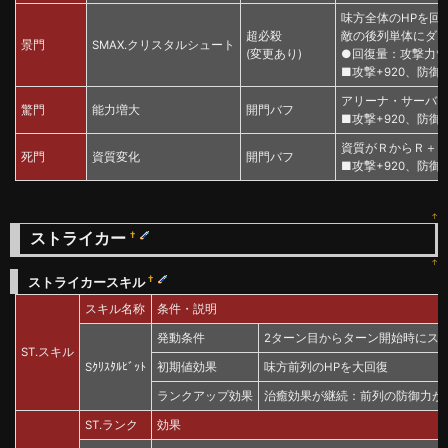
味方全体のHPを回
超必殺
敵の後列単体にダメ
景門
SMAX.クリスタルシュート
(変更あり)
●回復量：攻撃力*135%+
■攻撃+920、防御+3
アリーナ・サーバー戦
驚門
能力増大
開門バフ
■攻撃+920、防御+3
資質がＲからＲ＋
死門
資質変化
開門バフ
■攻撃+920、防御+3
↑
ストライカー
†
↑
†
ストライカースキル
スキル名称
条件・説明
発動条件
2ターン目からターン開始時にス
ST.スキル
Sｸﾘｽﾀﾙﾋﾞｯﾄ
初期値効果
味方前列のHPを大回復
ランクアップ効果
治癒効果が継続：前列の防御力が
ST.ランク
効果