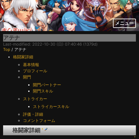
メニュー
アテナ
Last-modified: 2022-10-30 (日) 07:40:46 (1379d)
Top
/ アテナ
格闘家詳細
基本情報
プロフィール
開門
開門パートナー
開門スキル
ストライカー
ストライカースキル
評価・詳細
コメントフォーム
格闘家詳細
†
↑