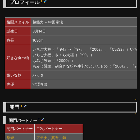
プロフィール
†
格闘スタイル
超能力 + 中国拳法
誕生日
3月14日
身長
163cm
いちご大福（『'94』〜『'97』、『2002』、『CvsS2』）い
いちご大福、さくら大福（『'99』）
好きな食べ物
もみじ饅頭（『2000』）
もみじ饅頭、胡麻きな粉を牛乳でといたもの（『2001』、『20
嫌いな物
バッタ
声優
池澤春菜
↑
開門
†
↑
†
開門パートナー
開門パートナー
二次パートナー
拳崇
アテナ
、
真吾
、
鎮