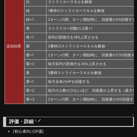
白
ストライカースキルを解放
緑
1番枠のストライカースキルを解放
緑+1
2ターンの間、ターン開始時に、回復量の5%回復する
青
ストライカー回数の上限+1
青+1
前列の防御力を18%上昇させる
追加効果
紫
2番枠のストライカースキルを解放
紫+1
2ターンの間、ターン開始時に、回復量の7.5%回復す
紫+2
味方前列の防御力を35%上昇させる
黄
3番枠ストライカースキルを解放
黄+1
味方全体のHPを回復する
黄+2
味方の人数が少ないほど、回復量が上昇する（最大10
黄+3
2ターンの間、ターン開始時に、回復量の10%回復す
↑
評価・詳細
†
[初心者向け評価]