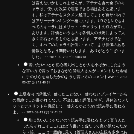
は言えないかもしれませんが、アテナを含め全てのキ
ャラは、使い方次第で活躍できる場はあると思いま
す。私はアテナをスタメン起用してますが自サバ内で
はアリーナランキング一桁にいます。URでもNでもす
べてのキャラにはメリット・デメリットの双方が常に
あります。評価というものは各個人の状況によって大
きく左右されるものとも思います。アテナだけでな
く、すべてのキャラの評価について、より価値のある
情報となるよう期待いたします。ありがとうございま
した。 --
2017-09-23 (土) 09:03:13
書いたやつとか初心者丸出しとか人を小ばかにしたよう
な言い方で言っておきながら管理人さんがコメントした途端
に手のひらを返したかのような言い方のコメントww --
2019-
05-27 (月) 12:40:31
上級者向け評価が、使ったことない、使わないプレイヤーから
の目線でしか書かれてない。不当に低く評価しすぎ。具体的なメリ
ットとデメリットを併記して、使えるかどうかは読み手に委ねろ
よ。 --
2017-09-13 (水) 17:41:57
別に良いんじゃないの？読み手に委ねろよって言うんだ
ったらそれこそここにはどう書いて当たって良い訳なんだか
ら（笑）ここは一般的に見て（管理人さんの主観も多少はあ