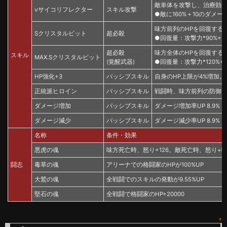
敵単体を攻撃し、治療効果
νサイコリフレクター
スキル攻撃
●敵に160%＋10のダメージを
味方前列のHPを回復する
Sクリスタルビット
超必殺
●回復量：攻撃力*90%+12 （
超必殺
味方全体のHPを回復する
スキル
MAX.Sクリスタルビット
(覚醒武器)
●回復量：攻撃力*120%+15 
HP強化+3
パッシブスキル
自身のHP上限が4%増加。 (Lv
正統派ヒロイン
パッシブスキル
戦闘時、味方前列の防御力が6増
ダメージ増加
パッシブスキル
ダメージ増加率UP 8.9%
ダメージ減少
パッシブスキル
ダメージ減少率UP 8.9%
名称
条件・効果
悪虎の魂
味方死亡時、怒り+126。敵死亡時、怒り+味
闘志
毒草の魂
アリーナでの格闘家のHPが100%UP
大鷲の魂
全戦闘でのスキルの発動が9.55%UP
堅石の魂
全戦闘で格闘家のHP+20000
↑