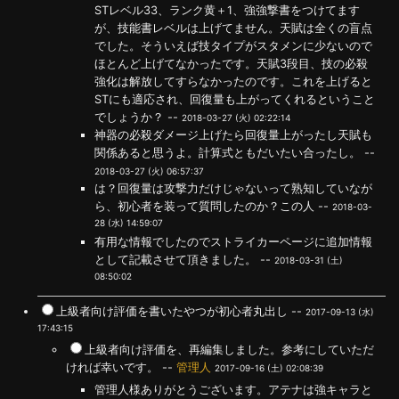
STレベル33、ランク黄＋1、強強撃書をつけてます
が、技能書レベルは上げてません。天賦は全くの盲点
でした。そういえば技タイプがスタメンに少ないので
ほとんど上げてなかったです。天賦3段目、技の必殺
強化は解放してすらなかったのです。これを上げると
STにも適応され、回復量も上がってくれるということ
でしょうか？ --
2018-03-27 (火) 02:22:14
神器の必殺ダメージ上げたら回復量上がったし天賦も
関係あると思うよ。計算式ともだいたい合ったし。 --
2018-03-27 (火) 06:57:37
は？回復量は攻撃力だけじゃないって熟知していなが
ら、初心者を装って質問したのか？この人 --
2018-03-
28 (水) 14:59:07
有用な情報でしたのでストライカーページに追加情報
として記載させて頂きました。 --
2018-03-31 (土)
08:50:02
上級者向け評価を書いたやつが初心者丸出し --
2017-09-13 (水)
17:43:15
上級者向け評価を、再編集しました。参考にしていただ
ければ幸いです。 --
管理人
2017-09-16 (土) 02:08:39
管理人様ありがとうございます。アテナは強キャラと