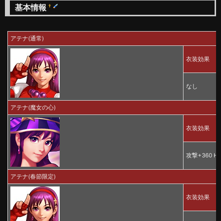
基本情報
†
アテナ(通常)
衣装効果
なし
アテナ(魔女の心)
衣装効果
攻撃+360 HP
アテナ(春節限定)
衣装効果