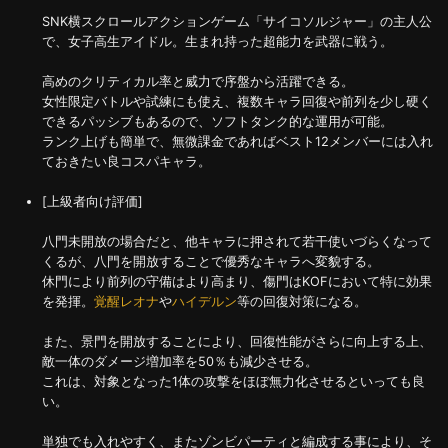
SNK横スクロールアクションゲーム「サイコソルジャー」の主人公
で、女子高生アイドル。生まれ持った超能力を武器に戦う。
高めのクリティカル率と威力で序盤から活躍できる。
女性限定バトルや試練にも使え、複数キャラ回復や前列を少し硬く
できるパッシブもあるので、ソフトタンク的な運用が可能。
ランク上げも簡単で、無微課金であればベスト12メンバーには入れ
ておきたい良コスパキャラ。
[上級者向け評価]
八門未開放の場合だと、他キャラに押されて若干使いづらくなって
くるが、八門を開放することで優秀なキャラへ変貌する。
休門により前列の守備はより高まり、傷門はKOFにおいて特に効果
を発揮。
覚醒レオナ
や
ハイデルン
等の回復対策になる。
また、景門を開放することにより、回復性能がさらに向上する上、
敵一体のダメージ増加率を50％も減少させる。
これは、対象となった1体の攻撃をほぼ無力化させるといっても良
い。
単独でも入れやすく、またゾンビパーティと編成する事により、そ