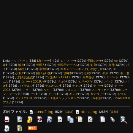
Link:
トップページ
(65d)
LRアテナ
(142d)
Ｂ・マリー
(1379d)
覚醒レオナ
(1379d)
鎮
(1379d)
舞
(1379d)
紫苑
(1379d)
管理人
(1379d)
管理用テーブル
(1379d)
柴舟
(1379d)
真吾
(1379d)
桃
子
(1379d)
橘右京
(1379d)
李香緋
(1379d)
強キャラランキング(八門なし)
(1379d)
影二
(1379d)
小ネタ
(1379d)
掛け合い集
(1379d)
攻略本
(1379d)
山崎
(1379d)
拳崇
(1379d)
明天君
(1379d)
八門の変更点
(1379d)
二代目Mr.KARATE
(1379d)
四条雛子
(1379d)
ロバート
(1379d)
ユリ
(1379d)
ロバート2002UM
(1379d)
リョウ
(1379d)
ビリーXIV
(1379d)
バッジ
(1379d)
パ
オ
(1379d)
ハイデルン
(1379d)
デュオロン
(1379d)
チャン
(1379d)
テリー
(1379d)
テリー
2003
(1379d)
チョイ
(1379d)
タクマ
(1379d)
シュンエイ
(1379d)
ストライカー
(1379d)
ジョ
ン・フーン
(1379d)
セス
(1379d)
クリス
(1379d)
キング
(1379d)
カテゴリー
(1379d)
ちづる
(1379d)
アテナ2002UM
(1379d)
ST強キャラランキング
(1379d)
LR拳崇
(1379d)
Comments/
アテナ
(1379d)
添付ファイル:
atena2.jpg
atena.jpg
1521件
[
詳細
]
1288件
[
詳細
]