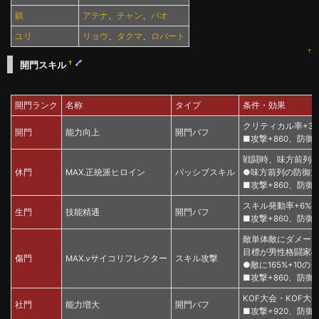
鎮
アテナ
、
チャン
、
パオ
ユリ
リョウ
、
タクマ
、
ロバート
↑
†
開門スキル
開門ランク
名称
タイプ
条件・効果
クリティカル率+3
開門
能力向上
開門バフ
■攻撃+860、防御+3
戦闘時、味方前列の
休門
MAX.正統派ヒロイン
パッシブスキル
●味方前列の防御力が4
■攻撃+860、防御+3
スキル発動率+6%
生門
技能精通
開門バフ
■攻撃+860、防御+3
敵単体敵にダメージ
目標が男性格闘家の
傷門
MAX.νサイコリフレクター
スキル攻撃
●敵に165%+10のダ
■攻撃+860、防御+3
KOF大会・KOF大会
社門
能力増大
開門バフ
■攻撃+920、防御+3