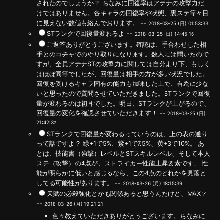
されたのでしょうか？ ちなみに回復率はアテナの攻撃力だ
けではありません。各キャラの回復率や状態、裏ステ等々目
に見えない数値も絡んでおります。 --
2018-03-25 (日) 01:53:33
STランクで回復量変わるよ --
2018-03-25 (日) 14:45:16
ご返答ありがとうございます。確認は、手合わせした相
手とのコチャでのやり取りになります。数人には聞いたので
すが、全員アテナSTの攻撃力に関しては自分より下、もしく
はほぼ同等でしたが、回復量は相手の方が多い状況でした。
回復を受けるキャラ固有の能力も加味した上で、有為に少な
いと思ったので質問させていただきました。STランクで回復
量が変わるのは初耳でした。明日、STランクが上がるので、
回復量の変化を確認させていただきます！ --
2018-03-25 (日)
21:42:32
STランクで回復量が変わるっていうのは、上の表の通り
って話ですよ？ 緑+1で5%、紫+1で7.5%、黄+3で10%。 あ
とは、技能書（強撃）レベルとSTスキルレベル、そして本人
ステ（攻撃）の4点が、ストライカー性能上昇要素です。 性
能が明らかに低いと感じるなら、この4点のどれかを見落と
してる可能性があります。 --
2018-03-26 (月) 18:15:39
天賦の必殺強化とかも関係あると思うんだけど、MAX？
--
2018-03-26 (月) 19:21:21
色々教えていただきありがとうございます。ちなみに