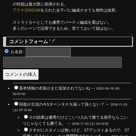
の性能は最大限に発揮される。
アテナ2002UM
を入れた女子パに編成させても相性は抜群。
ストライカーとしても優秀でパーティ編成を選ばない。
多くのシーンで活用できるため、育てておいて損はない。
↑
コメントフォーム
†
お名前:
基本情報の衣装がまだ追加されてないね --
2020-04-16 (木)
00:01:50
回復が主流の今5ターン９０％減って強くない？ --
2018-11-03
(土) 07:12:44
その効果は優秀だけどこいつ入れて勝てる相手ならこい
つじゃなくても勝てる。 --
2018-11-03 (土) 23:15:50
さすがにスタメンは無いけど、STアシストあるので、ST