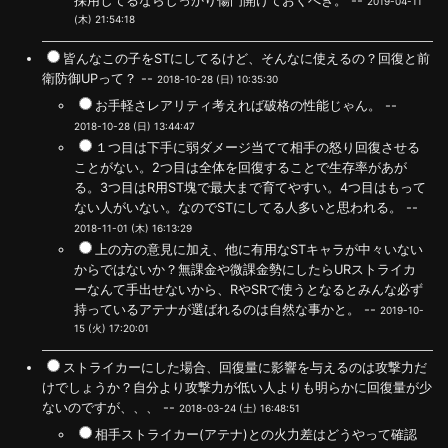
採用してるならしっかり傷門開けておくべき。 --
2019-04-11
(木) 21:54:18
皆んなこの子をSTにしてるけど、そんなに使えるの？回復と前
衛防御UPって？ --
2018-10-28 (日) 10:35:30
お手軽さレアリティ考えれば破格の性能じゃん。 --
2018-10-28 (日) 13:44:47
１つ目は下手に弱ダメージ当てて相手の怒り回復させる
ことがない。2つ目は全体を回復することで生存率があが
る。3つ目はR用ST塊で最大まで育てやすい。4つ目はもって
ない人がいない。なのでSTにしてる人多いと思われる。 --
2018-11-01 (木) 16:13:29
上の方の意見に加え、他に有用なSTキャラが中々いない
からではないか？無課金や微課金勢にしたらURストライカ
ーなんて手出せないから、RやSRで使うとなるとみんな必ず
持っているアテナが選ばれるのは自然な事かと。 --
2019-10-
15 (火) 17:20:01
ストライカーにした場合、回復量に影響を与えるのは攻撃力だ
けでしょうか？自分より攻撃力が低い人よりも明らかに回復量が少
ないのですが、、、 --
2018-03-24 (土) 16:48:51
相手ストライカー(アテナ)との火力差はどうやって確認