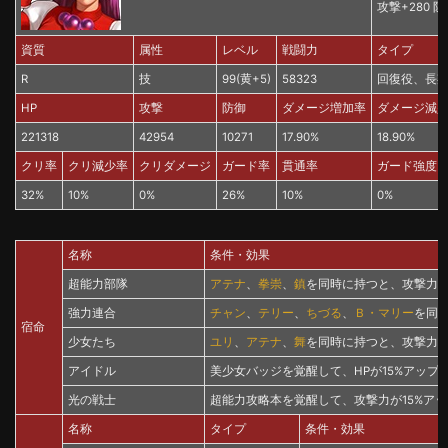
攻撃+280 防
資質
属性
レベル
戦闘力
タイプ
R
技
99(黄+5)
58323
回復役、長
HP
攻撃
防御
ダメージ増加率
ダメージ減
221318
42954
10271
17.90%
18.90%
クリ率
クリ減少率
クリダメージ
ガード率
貫通率
ガード強度
32%
10%
0%
26%
10%
0%
名称
条件・効果
超能力部隊
アテナ
、
拳崇
、
鎮
を同時に持つと、攻撃力が
強力連合
チャン
、
テリー
、
ちづる
、
Ｂ・マリー
を同時
宿命
少女たち
ユリ
、
アテナ
、
舞
を同時に持つと、攻撃力が
アイドル
美少女バッジを覚醒して、HPが15%アップ
光の戦士
超能力攻略本を覚醒して、攻撃力が15%アッ
名称
タイプ
条件・効果