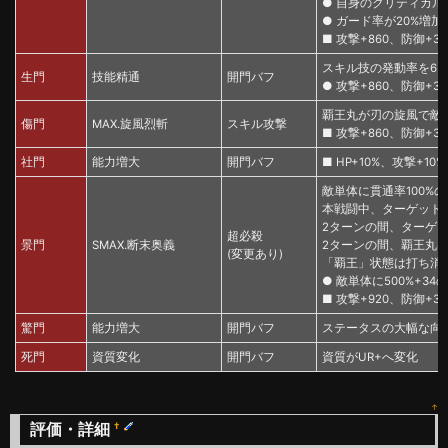
● 自身のクリティカル
● ガード率が20%増加
■ 攻撃+860、防御+34
スキル技の発動率を6
生門
技能精通
開門バフ
● 攻撃+860、防御+34
覇王丸が刃の旋風で敵一
傷門
MAX.旋風烈斬
スキル攻撃
■ 攻撃+860、防御+34
社門
能力増大
開門バフ
■ HP+10%、攻撃+10
敵単体に貫通率100%
本戦闘中、ターゲット
2ターンの間、ターゲッ
超必殺
景門
SMAX.断末奥義
2ターンの間、覇王丸は
(変更あり)
「覇王」状態は打ち消
● 敵単体に500%+34のダ
■ 攻撃+920、防御+34
驚門
能力増大
開門バフ
ステータスの大幅な向
死門
資質変化
開門バフ
資質がUR+へ変化
↑
評価・詳細
†