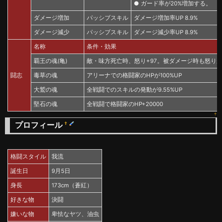
● ガード率が20%増加する。
ダメージ増加
パッシブスキル
ダメージ増加率UP 8.9%
ダメージ減少
パッシブスキル
ダメージ減少率UP 8.9%
名称
条件・効果
覇王の魂(亀)
敵・味方死亡時、怒り+97。被ダメージ時も怒り
闘志
毒草の魂
アリーナでの格闘家のHPが100%UP
大鷲の魂
全戦闘でのスキルの発動が9.55%UP
堅石の魂
全戦闘で格闘家のHP+20000
↑
プロフィール
†
格闘スタイル
我流
誕生日
9月5日
身長
173cm（蒼紅）
好きな物
決闘
嫌いな物
卑怯なヤツ、油虫