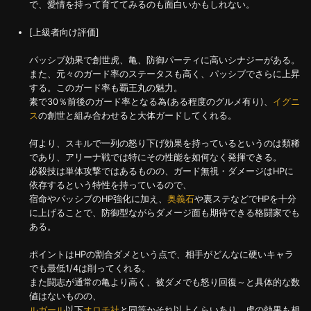
で、愛情を持って育ててみるのも面白いかもしれない。
[上級者向け評価]
パッシブ効果で創世虎、亀、防御パーティに高いシナジーがある。
また、元々のガード率のステータスも高く、パッシブでさらに上昇
する。このガード率も覇王丸の魅力。
素で30％前後のガード率となる為(ある程度のグルメ有り)、
イグニ
ス
の創世と組み合わせると大体ガードしてくれる。
何より、スキルで一列の怒り下げ効果を持っているというのは類稀
であり、アリーナ戦では特にその性能を如何なく発揮できる。
必殺技は単体攻撃ではあるものの、ガード無視・ダメージはHPに
依存するという特性を持っているので、
宿命やパッシブのHP強化に加え、
奥義石
や裏ステなどでHPを十分
に上げることで、防御型ながらダメージ面も期待できる格闘家でも
ある。
ポイントはHPの割合ダメという点で、相手がどんなに硬いキャラ
でも最低1/4は削ってくれる。
また闘志が通常の亀より高く、被ダメでも怒り回復～と具体的な数
値はないものの、
ルガール
以下
オロチ社
と同等かそれ以上くらいあり、虎の効果も相