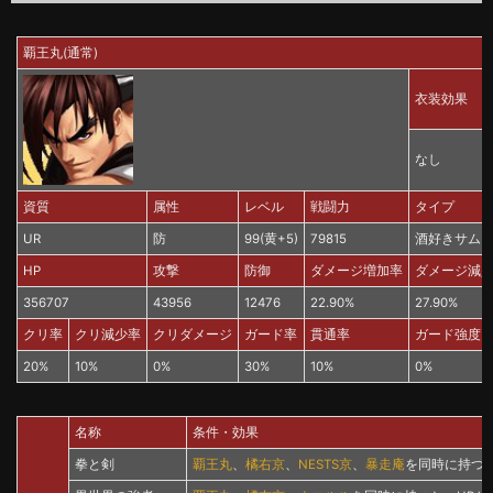
覇王丸(通常)
衣装効果
なし
資質
属性
レベル
戦闘力
タイプ
UR
防
99(黄+5)
79815
酒好きサム
HP
攻撃
防御
ダメージ増加率
ダメージ減
356707
43956
12476
22.90%
27.90%
クリ率
クリ減少率
クリダメージ
ガード率
貫通率
ガード強度
20%
10%
0%
30%
10%
0%
名称
条件・効果
拳と剣
覇王丸
、
橘右京
、
NESTS京
、
暴走庵
を同時に持つと