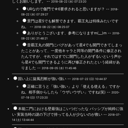
しくお願いします。 --
2018-08-22 (水) 07:23:20
URなので傷門で☆6要求されると思いますが？ --
2018-
08-22 (水) 07:29:27
景門は星5でも解禁できます。覇王丸は特殊みたいです
ね。 --
2018-08-22 (水) 08:25:07
ありがとうございます、参考になりますm(__)m --
2018-
08-22 (水) 21:48:21
昔覇王丸の開門にバグがあって星4でも開門できてしまっ
たことがあって、一度他キャラと同等の開門条件に修正され
たんですが、それではすでに開門した人がずるいという声か
ら星4でも開門できるように再び修正されたという経緯があ
りました --
2018-09-05 (水) 11:45:46
固い上に旋風烈斬が強い強い --
2018-07-22 (日) 10:44:37
正確に言うと「強い強い」より「使える使える」ですか
ね。相手側からしたら「ウザいウザい」ですね(笑) --
2020-
07-19 (日) 17:23:20
本能二門における壁最強はこいつだったな パッシブが純粋に強
い 実装当時の謎の下げで持ってる人が少ないのが救い --
2018-07-
14 (土) 13:44:44