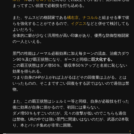
まってすごい頻度で必殺技を打ち込める。
また、サムスピの格闘家である
橘右京
、
ナコルル
と組ませる事で彼
らを強化することができるので、
イグニス
などと併せて検討しても
よいだろう。
全体的に癖が少なく汎用性が高い印象があり、優秀な防御型格闘家
の一人といえる。
景門の性能はノーマル必殺効果に加え毎ターンの流血、治癒力ダウ
ン90％及び覇王状態になり、ギースと同様に
巨大化する。
この覇王状態はダメ増50％、吸収率50％アップと名前に恥じない
効果を得られる。
つまり自身のHPが上がれば上がるほどその回復量は上がる。とは
いったものの、そこまですごい回復をする訳ではないので過信は禁
物。
また、この覇王状態はシェルミー等と同様、自身が必殺技を打った
後に効果が自身に掛かるので、初回には乗らない。
ダメ増50％もすごいのだが、元々の攻撃が低いのでこちらも過信
は禁物。URの中では強い景門に間違いはないのだが、武器の2本取
り、本とバッチ集めが非常に困難。
↑