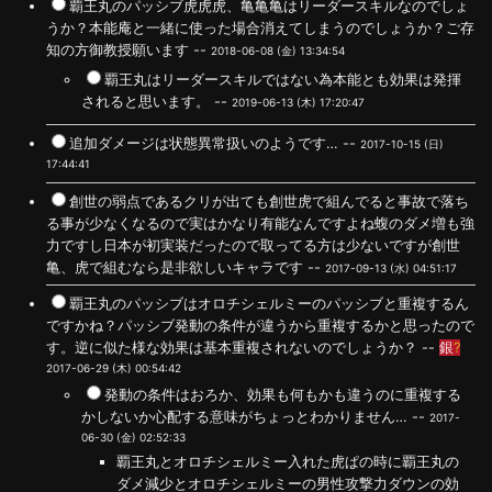
覇王丸のパッシブ虎虎虎、亀亀亀はリーダースキルなのでしょ
うか？本能庵と一緒に使った場合消えてしまうのでしょうか？ご存
知の方御教授願います --
2018-06-08 (金) 13:34:54
覇王丸はリーダースキルではない為本能とも効果は発揮
されると思います。 --
2019-06-13 (木) 17:20:47
追加ダメージは状態異常扱いのようです… --
2017-10-15 (日)
17:44:41
創世の弱点であるクリが出ても創世虎で組んでると事故で落ち
る事が少なくなるので実はかなり有能なんですよね蝮のダメ増も強
力ですし日本が初実装だったので取ってる方は少ないですが創世
亀、虎で組むなら是非欲しいキャラです --
2017-09-13 (水) 04:51:17
覇王丸のパッシブはオロチシェルミーのパッシブと重複するん
ですかね？パッシブ発動の条件が違うから重複するかと思ったので
す。逆に似た様な効果は基本重複されないのでしょうか？ --
銀
?
2017-06-29 (木) 00:54:42
発動の条件はおろか、効果も何もかも違うのに重複する
かしないか心配する意味がちょっとわかりません… --
2017-
06-30 (金) 02:52:33
覇王丸とオロチシェルミー入れた虎ぱの時に覇王丸の
ダメ減少とオロチシェルミーの男性攻撃力ダウンの効