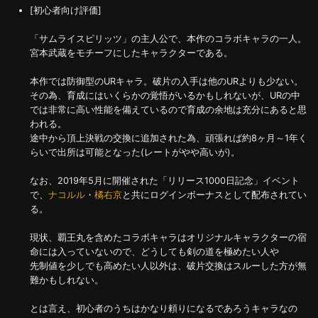
[初心者向け評価]
「サムライスピリッツ」の主人公で、本作のコラボキャラの一人。
宮本武蔵をモチーフにしたキャラクターである。
本作では防御型のURキャラ。破片の入手は他のURよりも少ない。
その為、育成にはいくらかの覚悟がいるかもしれないが、URの中
では非常に高い性能を備えているので育成の余地は充分にあると思
われる。
途中から頂上決戦の交換に追加された為、頑張れば約8ヶ月～1年く
らいで出所は可能となった(レートがやや高いが)。
なお、2019年5月に開催された「リリース1000日記念」イベント
で、
ナコルル
・
橘右京
と共にログインボーナスとして配布されてい
る。
現状、覇王丸を含めたコラボキャラはオリジナルキャラクターの宿
命には入っていないので、どうしても剣の道を極めたい人や
先制値を少しでも高めたい人以外は、破片交換はスルーした方が無
難かもしれない。
とは言え、初心者のうちはかなり頼りになるであろうキャラなの