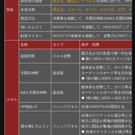
異世界の強者
覇王丸
、
橘右京
、
ナコルル
を同時に持つと、HPが
宿命
全員大柄
覇王丸
、
ルガール
、
ギース
、
オロチ社
、
大門
、
チ
我流刀法
河豚毒を覚醒して、天覇封神斬がMAX.天覇封神斬
強いサムライ
ｻﾑﾗｲｽﾋﾟﾘｯﾂバッジを覚醒して、HPが15%アップ
剣道マスター
ｻﾑﾗｲｽﾋﾟﾘｯﾂ攻略本を覚醒して、攻撃力が15%アップ
名称
タイプ
条件・効果
覇王丸が刃の疾風で横一列を攻撃
旋風烈斬
スキル攻撃
● 敵に140%＋10のダメージを
敵単体を攻撃して、ガード率を無
天覇封神斬
超必殺
ターゲットのガード率を20%減
● 1体の敵に400%＋24のダメ
敵単体を攻撃して、ガード率を無
MAX.天覇封神斬
超必殺
ターゲットのガード率を30%減
● 1体の敵に450%＋30のダメージを
スキル
HP強化+5
パッシブスキル
自身のHPが10.8%増加する。
自身のクリティカル減少率とガ
味方に闘志が虎魂の格闘家が3人
酒を嗜むサムライ
パッシブスキル
味方に闘志が亀魂の格闘家が3人
● 自身のクリティカル減少率が3