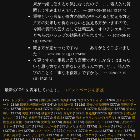
果が一緒に使えるか気になったので、、、素人的な質
問してすみませんでした。 --
2017-06-30 (金) 13:37:40
重複という言葉が両方の効果が得られると捉える方と
片方の効果しか得られないと捉える方がいますので、
今回の質問の答えとしては覇王丸、オロチシェルミー
どちらのパッシブの効果も得られます。 --
2017-06-30
(金) 13:57:10
聞き方が悪かったですね、、、ありがとうございまし
た！ --
2017-06-30 (金) 15:24:02
今更ですが、重複と言う言葉で片方しか当てはまらな
いと思う方なんて居ないと思うんですけど…。読んで
字のごとく「重なる複数」ですから。 --
2020-07-19
(日) 17:21:42
最新の10件を表示しています。
コメントページを参照
Link:
トップページ
(62d)
日中比較
(62d)
飛鳥
(112d)
ゴブリンスレイヤー
(176d)
ガチャアンケ
ート
(281d)
四魂別格闘家一覧
(1341d)
誕生日一覧
(1352d)
過去の更新履歴
(1377d)
管理用テー
ブル
(1377d)
羅刹ナコルル
(1377d)
武器ガチャアンケート
(1377d)
格闘家伝説
(1377d)
栄光の
戦い
(1377d)
梅喧
(1377d)
橘右京
(1377d)
真ゼロ
(1377d)
暴走庵
(1377d)
庵
(1377d)
日本仕様
について
(1377d)
妖精弓手
(1377d)
攻略本
(1377d)
強キャラランキング(八門なし)
(1377d)
属
性別資質変化一覧
(1377d)
女神官
(1377d)
奥義石
(1377d)
乱闘ストリート
(1377d)
八門のパー
トナー
(1377d)
大門
(1377d)
ルガール
(1377d)
メリオダス
(1377d)
ロバート
(1377d)
レオナ
(1377d)
パオ
(1377d)
バフ・デバフ
(1377d)
バッジ
(1377d)
ナコルル
(1377d)
チャン
(1377d)
スキル継承
(1377d)
デュオロン
(1377d)
ギース
(1377d)
イグニス
(1377d)
ウィップ
(1377d)
オ
ロチ社
(1377d)
カイ
(1377d)
カテゴリー
(1377d)
アンヘル
(1377d)
NESTS京
(1377d)