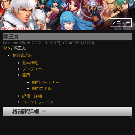
メニュー
覇王丸
Last-modified: 2022-10-30 (日) 07:40:55 (1377d)
Top
/ 覇王丸
格闘家詳細
基本情報
プロフィール
開門
開門パートナー
開門スキル
評価・詳細
コメントフォーム
格闘家詳細
†
↑