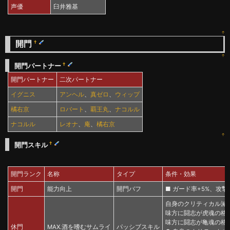
声優
臼井雅基
↑
開門
†
↑
†
開門パートナー
開門パートナー
二次パートナー
イグニス
アンヘル
、
真ゼロ
、
ウィップ
橘右京
ロバート
、
覇王丸
、
ナコルル
ナコルル
レオナ
、
庵
、
橘右京
↑
†
開門スキル
開門ランク
名称
タイプ
条件・効果
開門
能力向上
開門バフ
■ ガード率+5%、攻撃+8
自身のクリティカル減
味方に闘志が虎魂の格闘
味方に闘志が亀魂の格闘
休門
MAX.酒を嗜むサムライ
パッシブスキル