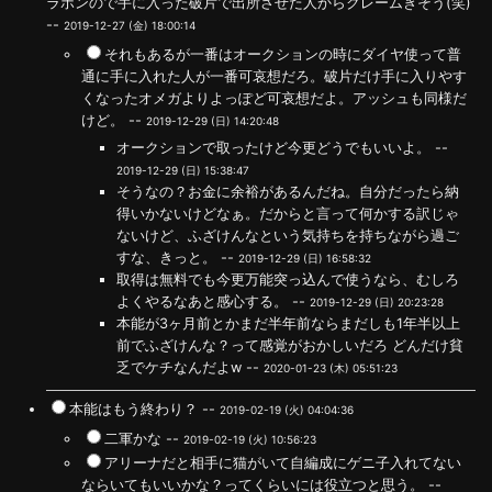
ラポンので手に入った破片で出所させた人からクレームきそう(笑)
--
2019-12-27 (金) 18:00:14
それもあるが一番はオークションの時にダイヤ使って普
通に手に入れた人が一番可哀想だろ。破片だけ手に入りやす
くなったオメガよりよっぽど可哀想だよ。アッシュも同様だ
けど。 --
2019-12-29 (日) 14:20:48
オークションで取ったけど今更どうでもいいよ。 --
2019-12-29 (日) 15:38:47
そうなの？お金に余裕があるんだね。自分だったら納
得いかないけどなぁ。だからと言って何かする訳じゃ
ないけど、ふざけんなという気持ちを持ちながら過ご
すな、きっと。 --
2019-12-29 (日) 16:58:32
取得は無料でも今更万能突っ込んで使うなら、むしろ
よくやるなあと感心する。 --
2019-12-29 (日) 20:23:28
本能が3ヶ月前とかまだ半年前ならまだしも1年半以上
前でふざけんな？って感覚がおかしいだろ どんだけ貧
乏でケチなんだよw --
2020-01-23 (木) 05:51:23
本能はもう終わり？ --
2019-02-19 (火) 04:04:36
二軍かな --
2019-02-19 (火) 10:56:23
アリーナだと相手に猫がいて自編成にゲニ子入れてない
ならいてもいいかな？ってくらいには役立つと思う。 --