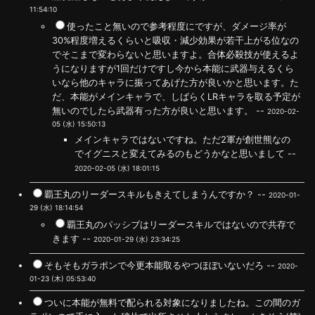
11:54:10
使ったこと無いので参考程度にですが、ダメージ率が
30%程度増えるくらいと吸収・減少効果が若干上がる位なの
でそこまで変わらないと思いますよ。合体必殺技が使えるよ
うになりますが1回だけですし今から本能に武器与えるくら
いなら他のキャラに振ってあげた方が良いかと思います。た
だ、本能がメインキャラで、しばらくLRキャラを取る予定が
無いのでしたら武器有った方が良いと思います。 --
2020-02-
05 (水) 15:50:13
メインキャラではないですね。ただ2軍が創世熊なの
でイグニスと変えてみるのもどうかなと思いまして --
2020-02-05 (水) 18:01:15
覇王丸のリーダースキルもきえてしまうんですか？ --
2020-01-
29 (水) 18:14:54
覇王丸のパッシブはリーダースキルではないので共存で
きます --
2020-01-29 (水) 23:34:25
そもそもガラポンで今更本能取るやつほぼいないだろ --
2020-
01-23 (木) 05:53:40
ついに本能が無料で配られる対象になりましたね。この間のガ