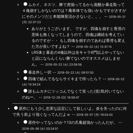
ムカイ、ネスツ、舞で虎揃ってるから覚醒か暴走取って
４魂崩すしかないのでは？庵単体でも強いかもですがさすが
にそのメンツだと本能陣形活かさないと。。。 --
2018-05-21
(月) 22:37:23
ありがとうございます。 ですが、四魂を崩すと香澄の
意味も無くなってしまうので、四魂は継続を考えてい
るのですが・・ もし四魂を崩すのであれば香澄も変え
た方が良いですよね？ --
2018-05-22 (火) 12:31:15
LR5体と暴走の4魂以外は全キャラ6門以上やってない
と話にならんくらい勝てないのでオススメはしませ
ん。 --
2018-05-22 (火) 23:58:56
暴走外し一択 --
2018-05-22 (火) 09:51:50
四魂で組んでるならサイキまで待ったら？ --
2018-05-22
(火) 15:34:24
誰もムカチにツッコんでなくて笑った(笑)気付いてない
のねー。 --
2019-12-29 (日) 16:59:47
原作にもう少し忠実な設定にして欲しいよ。炎を失ったのに何
で失う前より強くなってんだよｗ --
2018-05-07 (月) 19:03:43
原作やってないのか？13の爪庵超強かったんだが。 --
2018-05-08 (火) 03:24:51