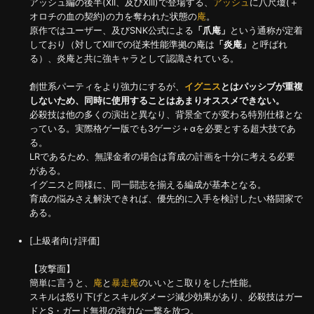
アッシュ編の後半(XII、及びXIII)で登場する、
アッシュ
に八尺瓊(＋
オロチの血の契約)の力を奪われた状態の
庵
。
原作ではユーザー、及びSNK公式による
「爪庵」
という通称が定着
しており（対してXIIIでの従来性能準拠の庵は
「炎庵」
と呼ばれ
る）、炎庵と共に強キャラとして認識されている。
創世系パーティをより強力にするが、
イグニス
とはパッシブが重複
しないため、同時に使用することはあまりオススメできない。
必殺技は他の多くの演出と異なり、背景全てが変わる特別仕様とな
っている。実際格ゲー版でも3ゲージ＋αを必要とする超大技であ
る。
LRであるため、無課金者の場合は育成の計画を十分に考える必要
がある。
イグニスと同様に、同一闘志を揃える編成が基本となる。
育成の悩みさえ解決できれば、優先的に入手を検討したい格闘家で
ある。
[上級者向け評価]
【攻撃面】
簡単に言うと、
庵
と
暴走庵
のいいとこ取りをした性能。
スキルは怒り下げとスキルダメージ減少効果があり、必殺技はガー
ドとS・ガード無視の強力な一撃を放つ。