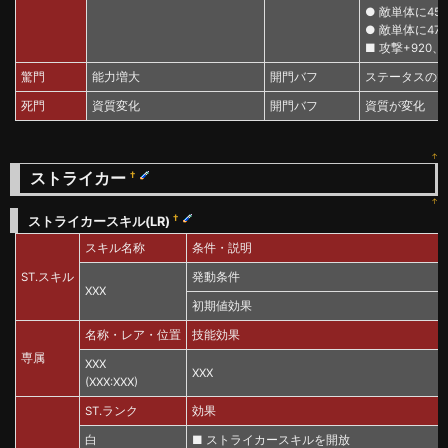
● 敵単体に45
● 敵単体に47
■ 攻撃+920、
驚門
能力増大
開門バフ
ステータスの
死門
資質変化
開門バフ
資質が変化
↑
ストライカー
†
↑
†
ストライカースキル(LR)
スキル名称
条件・説明
ST.スキル
発動条件
XXX
初期値効果
名称・レア・位置
技能効果
専属
XXX
XXX
(XXX:XXX)
ST.ランク
効果
白
■ ストライカースキルを開放