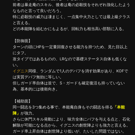
前者は暴走庵のスキル、後者は庵の必殺技をそれぞれ強化したよう
なものと言って良いだろう。
特に必殺技の威力は凄まじく、一点集中火力としては最上級クラス
と言える。
どの本能陣を組むかにもよるが、回転力も相当高い部類に入る。
【防御面】
ターンの頭にHPを一定量回復させる能力を持つため、見た目以上
にタフ。
攻タイプではあるものの、LRなので基礎ステータス自体も低くな
い。
イグニス
同様、ランダムで1人のデバフを消す効果があり、KOFで
は実質デバフ無効に等しい。
但しガード率自体は並で、S・ガードも確定復活も持っていない
為、基本的には後衛向き。
【補助面】
同一闘志を3つ集める事で、本能庵自身もその闘志を得る
「本能
陣」
が強力。
さらに休門スキル発動により、味方全体にバフを与える点と、石化
解除が可能になる点から、イグニスの創世陣よりも強力と言える。
ガード率上昇自体は創世陣より低いが、たいした問題ではない。