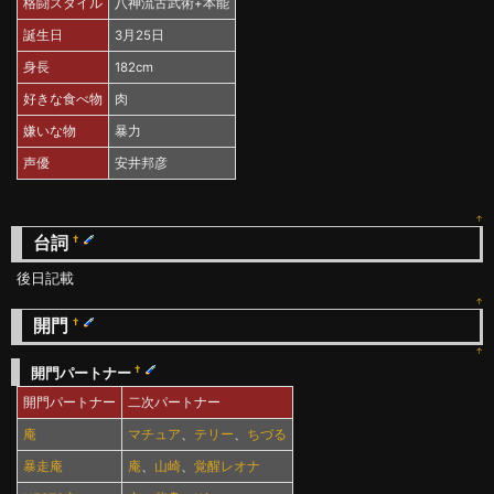
格闘スタイル
八神流古武術+本能
誕生日
3月25日
身長
182cm
好きな食べ物
肉
嫌いな物
暴力
声優
安井邦彦
↑
台詞
†
後日記載
↑
開門
†
↑
†
開門パートナー
開門パートナー
二次パートナー
庵
マチュア
、
テリー
、
ちづる
暴走庵
庵
、
山崎
、
覚醒レオナ