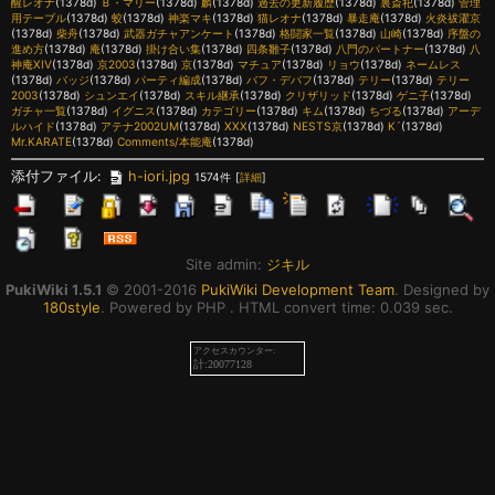
醒レオナ
(1378d)
Ｂ・マリー
(1378d)
麟
(1378d)
過去の更新履歴
(1378d)
裏斎祀
(1378d)
管理
用テーブル
(1378d)
蛟
(1378d)
神楽マキ
(1378d)
猫レオナ
(1378d)
暴走庵
(1378d)
火炎祓濯京
(1378d)
柴舟
(1378d)
武器ガチャアンケート
(1378d)
格闘家一覧
(1378d)
山崎
(1378d)
序盤の
進め方
(1378d)
庵
(1378d)
掛け合い集
(1378d)
四条雛子
(1378d)
八門のパートナー
(1378d)
八
神庵XIV
(1378d)
京2003
(1378d)
京
(1378d)
マチュア
(1378d)
リョウ
(1378d)
ネームレス
(1378d)
バッジ
(1378d)
パーティ編成
(1378d)
バフ・デバフ
(1378d)
テリー
(1378d)
テリー
2003
(1378d)
シュンエイ
(1378d)
スキル継承
(1378d)
クリザリッド
(1378d)
ゲニ子
(1378d)
ガチャ一覧
(1378d)
イグニス
(1378d)
カテゴリー
(1378d)
キム
(1378d)
ちづる
(1378d)
アーデ
ルハイド
(1378d)
アテナ2002UM
(1378d)
XXX
(1378d)
NESTS京
(1378d)
K´
(1378d)
Mr.KARATE
(1378d)
Comments/本能庵
(1378d)
添付ファイル:
h-iori.jpg
1574件
[
詳細
]
Site admin:
ジキル
PukiWiki 1.5.1
© 2001-2016
PukiWiki Development Team
. Designed by
180style
. Powered by PHP . HTML convert time: 0.039 sec.