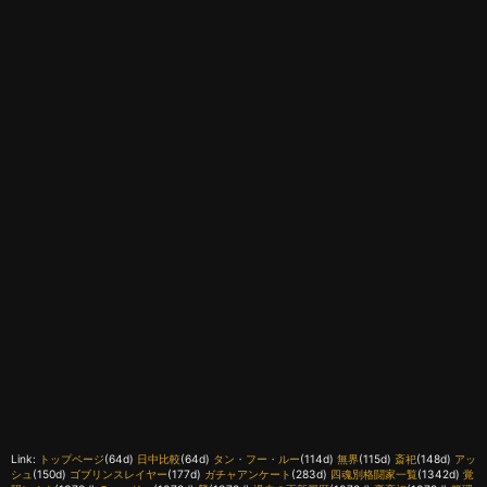
Link:
トップページ
(64d)
日中比較
(64d)
タン・フー・ルー
(114d)
無界
(115d)
斎祀
(148d)
アッ
シュ
(150d)
ゴブリンスレイヤー
(177d)
ガチャアンケート
(283d)
四魂別格闘家一覧
(1342d)
覚