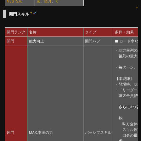
NESTS京
京
、
柴舟
、
K´
↑
†
開門スキル
開門ランク
名称
タイプ
条件・効果
開門
能力向上
開門バフ
■ ガード率+5%
・味方前列の
後列の最大HP
・毎ターン、ラ
【本能陣】
・登場時、味
・「リーダース
味方全員(自身
さらに3つ以
蛇:
味方全体のス
スキル攻撃時
休門
MAX.本源の力
パッシブスキル
自身の最大HP
虎: