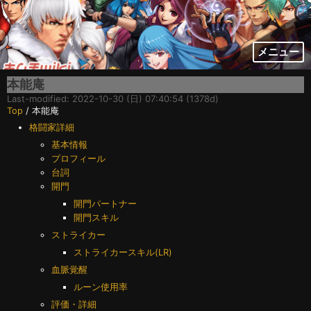
メニュー
本能庵
Last-modified: 2022-10-30 (日) 07:40:54 (1378d)
Top
/ 本能庵
格闘家詳細
基本情報
プロフィール
台詞
開門
開門パートナー
開門スキル
ストライカー
ストライカースキル(LR)
血脈覚醒
ルーン使用率
評価・詳細