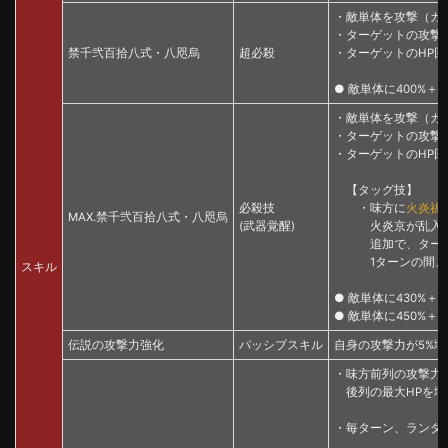
・敵単体を攻撃（ガー
・ターゲットの攻撃
禁千弐百拾八式・八咫烏
超必殺
・ターゲットのHP回
● 敵単体に400%＋
・敵単体を攻撃（ガー
・ターゲットの攻撃
・ターゲットのHP回
【タッグ技】
必殺技
・味方に
火炎祓
MAX.禁千弐百拾八式・八咫烏
(武器覚醒)
火炎京が乱入し
追加で、ターゲッ
1ターンの間、怒り
スキル
● 敵単体に430%＋
● 敵単体に450%＋
伝説の攻撃力強化
パッシブスキル
自身の攻撃力が5%増加
・味方前列の攻撃力
後列の最大HPを増
・毎ターン、ランダ