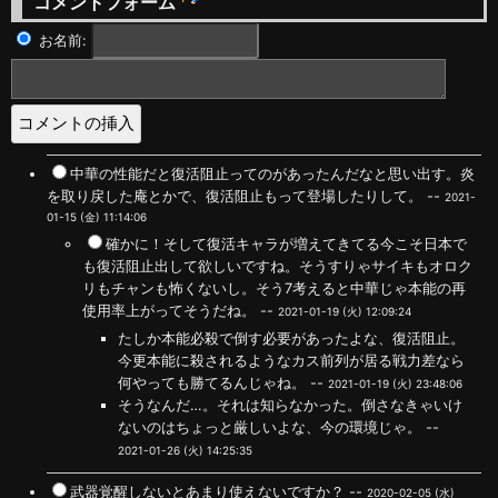
コメントフォーム
お名前:
中華の性能だと復活阻止ってのがあったんだなと思い出す。炎
を取り戻した庵とかで、復活阻止もって登場したりして。 --
2021-
01-15 (金) 11:14:06
確かに！そして復活キャラが増えてきてる今こそ日本で
も復活阻止出して欲しいですね。そうすりゃサイキもオロク
リもチャンも怖くないし。そう7考えると中華じゃ本能の再
使用率上がってそうだね。 --
2021-01-19 (火) 12:09:24
たしか本能必殺で倒す必要があったよな、復活阻止。
今更本能に殺されるようなカス前列が居る戦力差なら
何やっても勝てるんじゃね。 --
2021-01-19 (火) 23:48:06
そうなんだ…。それは知らなかった。倒さなきゃいけ
ないのはちょっと厳しいよな、今の環境じゃ。 --
2021-01-26 (火) 14:25:35
武器覚醒しないとあまり使えないですか？ --
2020-02-05 (水)