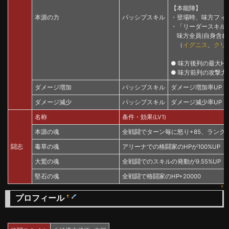
【本能陣】
本源の力
パッシブスキル
・登場時、味方フィ
・「リーダースキル
味方全員(自身含む)
（
イグニス
、
クリ
● 味方後列の最大HP
● 味方前列の攻撃力
ダメージ増加
パッシブスキル
ダメージ増加率UP 5%(
ダメージ減少
パッシブスキル
ダメージ減少率UP 5%(
名称
条件・効果(LV1)
本源の魂
全戦闘でターン毎に怒り+85、ランク
闘志
毒草の魂
アリーナでの格闘家のHPが100%UP
大鷲の魂
全戦闘でのスキルの発動が9.55%UP
堅石の魂
全戦闘で格闘家のHP+20000
↑
プロフィール
†