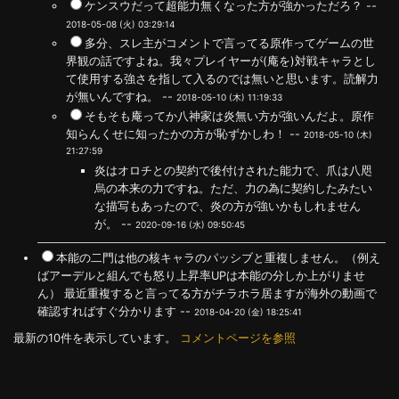
ケンスウだって超能力無くなった方が強かっただろ？ --
2018-05-08 (火) 03:29:14
多分、スレ主がコメントで言ってる原作ってゲームの世
界観の話ですよね。我々プレイヤーが(庵を)対戦キャラとし
て使用する強さを指して入るのでは無いと思います。読解力
が無いんですね。 --
2018-05-10 (木) 11:19:33
そもそも庵ってか八神家は炎無い方が強いんだよ。原作
知らんくせに知ったかの方が恥ずかしわ！ --
2018-05-10 (木)
21:27:59
炎はオロチとの契約で後付けされた能力で、爪は八咫
烏の本来の力ですね。ただ、力の為に契約したみたい
な描写もあったので、炎の方が強いかもしれません
が。 --
2020-09-16 (水) 09:50:45
本能の二門は他の核キャラのパッシブと重複しません。（例え
ばアーデルと組んでも怒り上昇率UPは本能の分しか上がりませ
ん） 最近重複すると言ってる方がチラホラ居ますが海外の動画で
確認すればすぐ分かります --
2018-04-20 (金) 18:25:41
最新の10件を表示しています。
コメントページを参照