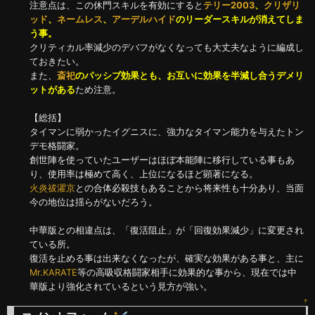
注意点は、この休門スキルを有効にすると
テリー2003
、
クリザリ
ッド
、
ネームレス
、
アーデルハイド
のリーダースキルが消えてしま
う事。
クリティカル率減少のデバフがなくなっても大丈夫なように編成し
ておきたい。
また、
斎祀
のパッシブ効果とも、お互いに効果を半減し合うデメリ
ットがある
ため注意。
【総括】
タイマンに弱かったイグニスに、強力なタイマン能力を与えたトン
デモ格闘家。
創世陣を使っていたユーザーはほぼ本能陣に移行している事もあ
り、使用率は極めて高く、上位になるほど顕著になる。
火炎祓濯京
との合体必殺技もあることから将来性も十分あり、当面
今の地位は揺らがないだろう。
中華版との相違点は、「復活阻止」が「回復効果減少」に変更され
ている所。
復活を止める事は出来なくなったが、確実な効果がある事と、主に
Mr.KARATE
等の高吸収格闘家相手に効果的な事から、現在では中
華版より強化されているという見方が強い。
↑
†