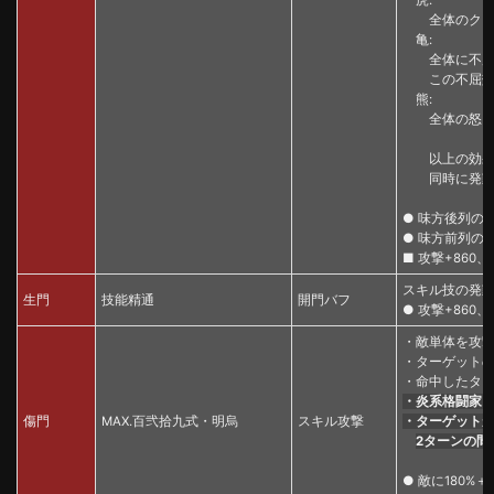
全体のクリティ
亀:
全体に不屈効果
この不屈効果の
熊:
全体の怒り回復
以上の効果は
同時に発動す
● 味方後列の最
● 味方前列の
■ 攻撃+860、
スキル技の発動
生門
技能精通
開門バフ
● 攻撃+860、
・敵単体を攻
・ターゲットの1
・命中したター
・炎系格闘家に
傷門
MAX.百弐拾九式・明烏
スキル攻撃
・ターゲット
2ターンの間
● 敵に180%