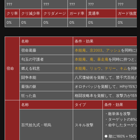
???
???
???
???
???
クリ率
クリ減少率
クリダメージ
ガード率
貫通率
ガード強度
0%
0%
0%
0%
0%
0%
名称
条件・効果
宿命葛藤
本能庵
、
京2003
、
アッシュ
を同時に持
勾玉の守護者
本能庵
、
庵
、
暴走庵
を同時に持つと、
宿命
燃える戦意
本能庵
、
リョウ
、
テリー
、
キム
を同時
闘争本能
八尺瓊秘術を覚醒して、禁千弐百拾八式
最強の躯
オロチバッジを覚醒して、HPが15%ア
狂った血
格闘攻略本を覚醒して、攻撃力が15%
名称
タイプ
条件・効果
・敵単体を攻撃
・ターゲットの8%の
百弐拾九式・明烏
スキル攻撃
・命中したターゲット
● 敵に160%＋15