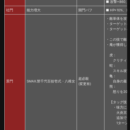
■ 攻撃+860、
社門
能力増大
開門バフ
■ HP+10%、
・敵単体を攻撃
・ターゲットの
・ターゲットの
・この技で敵を
・庵が獲得し
虎：
クリティカル
蛇：
スキル攻撃の
亀：
超必殺
景門
SMAX.禁千弐百拾壱式・八稚女
自身の最大H
(変更有)
熊：
怒りを200
【タッグ技
・味方に
火炎京が乱
追加で、ター
1ターンの間、