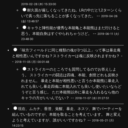
2019-02-28 (木) 15:33:00
耐久面が厳しくなってきたね。LRの中だと1,2ターンくら
いで真っ先に落ちることが多くなってきた。 --
2019-04-26
(金) 13:46:57
キャラと陣性能が優秀な本能亀と本能熊はまだ行けると
思う。本能自身はすぐやられちゃうけど。 --
2019-06-11 (火)
23:48:30
「味方フィールドに同じ種類の魂が3つ以上」って事は暴走庵
と相性悪いんですかね？ストライカーは魂に反映されますかね？ -
-
2018-11-05 (月) 00:01:48
ストライカーのところでも質問してるのでお答えしよ
う。 ストライカーの闘志は四魂、本能、創世どれも反映さ
れません。 暴走と本能が相性悪いと言うか本能熊に暴走入
れても良いし暴走四魂に本能入れても良いし使いたいならど
うぞと言う感じ。 ただ本能熊以外に暴走を入れるなら他の
キャラの方がいいんでない？ --
2018-11-07 (水) 01:27:51
現在、ムカチ、香澄、覚醒、暴走、ネスツ、舞でパーティーを
組んでいるのですが、本能を取ることを考えています。 舞と変え
ようと考えていますが、誰がいいですかね？ --
2018-05-21 (月)
14:23:15