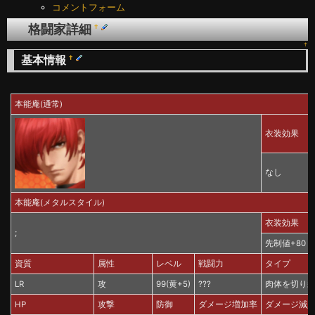
コメントフォーム
格闘家詳細
†
↑
基本情報
†
本能庵(通常)
衣装効果
なし
本能庵(メタルスタイル)
衣装効果
;
先制値+80 
資質
属性
レベル
戦闘力
タイプ
LR
攻
99(黄+5)
???
肉体を切り
HP
攻撃
防御
ダメージ増加率
ダメージ減