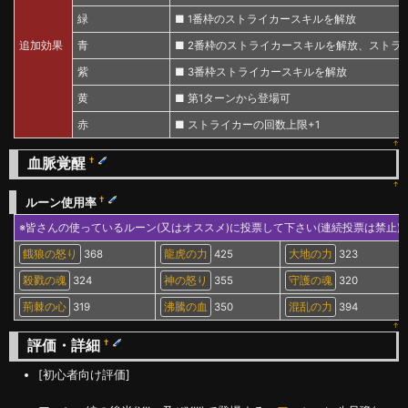
緑
■ 1番枠のストライカースキルを解放
追加効果
青
■ 2番枠のストライカースキルを解放、ストラ
紫
■ 3番枠ストライカースキルを解放
黄
■ 第1ターンから登場可
赤
■ ストライカーの回数上限+1
↑
血脈覚醒
†
↑
†
ルーン使用率
※皆さんの使っているルーン(又はオススメ)に投票して下さい(連続投票は禁止)
餓狼の怒り
368
龍虎の力
425
大地の力
323
殺戮の魂
324
神の怒り
355
守護の魂
320
荊棘の心
319
沸騰の血
350
混乱の力
394
↑
評価・詳細
†
[初心者向け評価]