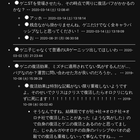
ゲニSTを登場させたら、その時点で周りに復活バフがかかるの
かな？ --
2020-03-14 (土) 12:08:41
アッホ --
2020-03-14 (土) 13:18:14
残念ながら掛かりませんね。ゲニだけでなく全キャラパ
ッシブなしと思ってください！ --
2020-03-14 (土) 13:19:09
お --
2020-08-31 (月) 06:30:58
ゲニ子じゃなくて普通のLRゲーニッツ出してほしいわ --
2020-
03-02 (月) 21:23:44
ゲニの復活効果、ミズチに適用されてない気がするんだが…、
バグなのか？運営に問い合わせた方が良いのだろうか。。 --
2019-
10-08 (火) 15:39:29
復活効果は特別な記載がない限り重複しないようです
よ。そのせいでクリスはクリスで復活したらオロクリになれ
ずに死にます！！！！！！！！！！！！！！！！！ --
2019-
10-09 (水) 00:02:40
そうなんですね。結構前ですが社→社→オロチ社→オ
ロチ社で復活したことがあった（ような気がした）の
で自身の復活とゲニの復活とあるのかと思ってまし
た。じゃあルガやオロチの自身のパッシブやパオの必
殺での復活も重複しないって事なんですね…。 --