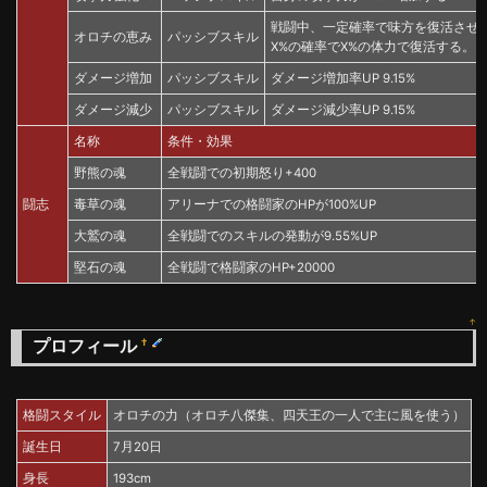
戦闘中、一定確率で味方を復活させ
オロチの恵み
パッシブスキル
X%の確率でX%の体力で復活する。(初期値
ダメージ増加
パッシブスキル
ダメージ増加率UP 9.15%
ダメージ減少
パッシブスキル
ダメージ減少率UP 9.15%
名称
条件・効果
野熊の魂
全戦闘での初期怒り+400
闘志
毒草の魂
アリーナでの格闘家のHPが100%UP
大鷲の魂
全戦闘でのスキルの発動が9.55%UP
堅石の魂
全戦闘で格闘家のHP+20000
↑
プロフィール
†
格闘スタイル
オロチの力（オロチ八傑集、四天王の一人で主に風を使う）
誕生日
7月20日
身長
193cm