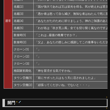
名鑑[2]
「国が強大であれば王は栄光を得る。民が絶えれば君主
名鑑[3]
「愚か者は怒って自ら滅び、無知な者はねたんで死に至
通常
名鑑[4]
「あなたがたのために祈りましょう。神のご加護のあら
名鑑[5]
「わが名は「吹き荒ぶ風」全てを切り裂く嵐なのですよ
飲食時[1]
「これは…最後の晩餐ですか？」
飲食時[2]
「父よ、あなたの慈しみに感謝してこの食事をいただき
クローン[1]
「」
クローン[2]
「」
クローン[3]
「」
格闘家初期化
「神を冒涜する気ですかね」
タウン労働[1]
「前にサボった人はもう天に召されましたよ」
タウン労働[2]
「頑張ってくださいね。でないと・・・」
↑
開門
†
↑