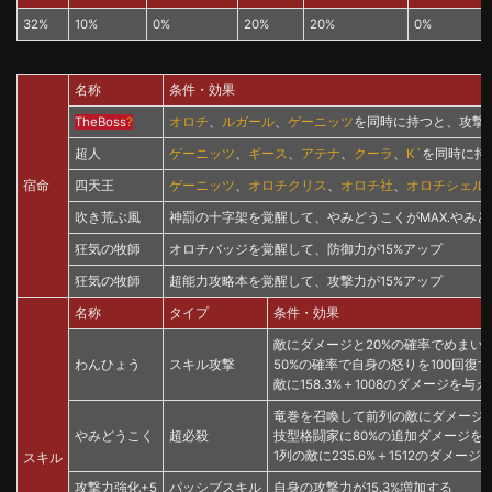
32%
10%
0%
20%
20%
0%
名称
条件・効果
TheBoss
?
オロチ
、
ルガール
、
ゲーニッツ
を同時に持つと、攻撃力
超人
ゲーニッツ
、
ギース
、
アテナ
、
クーラ
、
K´
を同時に持
宿命
四天王
ゲーニッツ
、
オロチクリス
、
オロチ社
、
オロチシェル
吹き荒ぶ風
神罰の十字架を覚醒して、やみどうこくがMAX.やみ
狂気の牧師
オロチバッジを覚醒して、防御力が15%アップ
狂気の牧師
超能力攻略本を覚醒して、攻撃力が15%アップ
名称
タイプ
条件・効果
敵にダメージと20%の確率でめまい
わんひょう
スキル攻撃
50%の確率で自身の怒りを100回復
敵に158.3%＋1008のダメージを与
竜巻を召喚して前列の敵にダメージを
やみどうこく
超必殺
技型格闘家に80%の追加ダメージ
1列の敵に235.6%＋1512のダメー
スキル
攻撃力強化+5
パッシブスキル
自身の攻撃力が15.3%増加する