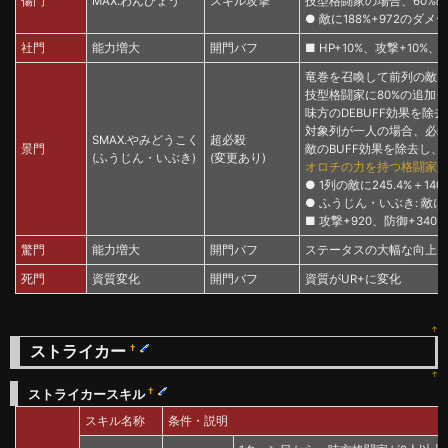
傷門
MAX.わんひょう
スキル攻撃
技型格闘家の場合、60%
● 敵に188%+972のダメ
社門
能力増大
開門バフ
■ HP+10%、攻撃+10%、
竜巻を召喚して前列の敵に
技型格闘家に80%の追加
味方のDEBUFF効果を除
対象列が一人の場合、必殺
SMAX.やみどうこく
超必殺
景門
敵のBUFF効果を除去し、
(ふうじん・いぶき)
(変更あり)
オロチの力を持つ格闘家
が
● 1列の敵に245.4%＋1
● ふうじん・いぶき: 敵に
■ 攻撃+920、防御+340、
驚門
能力増大
開門バフ
ステータスの大幅な向上
死門
資質変化
開門バフ
資質がUR+に変化
↑
ストライカー
†
↑
†
ストライカースキル
スキル名称
条件・説明