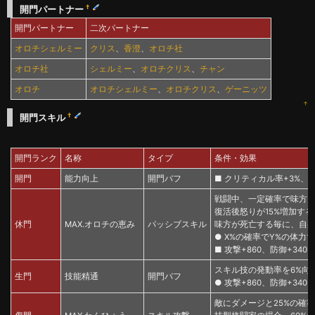
†
開門パートナー
開門パートナー
二次パートナー
オロチシェルミー
クリス
、
香澄
、
オロチ社
オロチ社
シェルミー
、
オロチクリス
、
チャン
オロチ
オロチシェルミー
、
オロチクリス
、
ゲーニッツ
↑
†
開門スキル
開門ランク
名称
タイプ
条件・効果
開門
能力向上
開門バフ
■ クリティカル率+3%、攻撃
戦闘中、一定確率で味方
復活後怒りが15%増加する
休門
MAX.オロチの恵み
パッシブスキル
味方が死亡する毎に、自身
● X%の確率でY%の体力で復活す
■ 攻撃+860、防御+340、
スキル技の発動率を6%向
生門
技能精通
開門バフ
● 攻撃+860、防御+340、
敵にダメージと25%の確