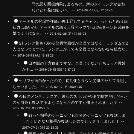
門の怒り回復効果によるもの。舞のタイミングが合わ
ないと６発は厳しい。 --
2019-07-16 (火) 17:51:40
アーデルの登場で評価が再上昇してるキャラ。もともと怒り回
転力は高いが、アーデルの怒り上昇アップでほぼ毎ターン超必殺を
撃つようになる。 --
2018-02-26 (月) 14:05:08
STランク黄色+3の状態異常回復が全員ではなく、ランダムで2
人になってますね。ランク上がっても全員にならないなら残念だ。
--
2018-02-13 (火) 16:38:26
日本版の下方修正ですな。全員じゃないとちょっと微妙
かも… --
2018-02-18 (日) 15:37:29
セリフが面白かったので、初期化とタウン労働のセリフ追記し
ちゃいました。 --
2018-02-12 (月) 15:09:45
今日のメンテナンスで、復活のスキルが今まで味方だけだった
のが自身も復活するようになったのですが修正されました？ --
2017-07-20 (木) 21:56:55
戦った相手のゲーニッツも自分のゲーニッツも復活しま
した！いきなり相手が復活したのでビックリしました！ --
2017-07-21 (金) 23:32:35
最初っからゲニ本人も復活してたような気がするんだ