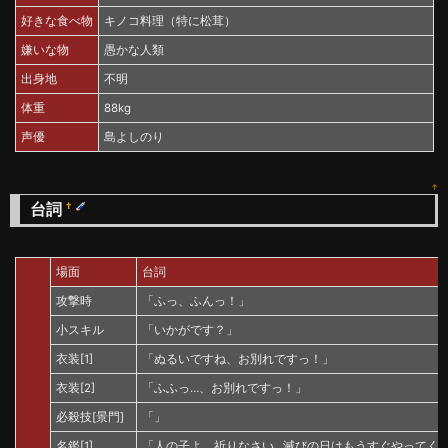
好きな食べ物
キノコ料理（特に松茸）
嫌いな物
愚かな人類
出身地
不明
体重
88kg
声優
島よしのり
↑
台詞
†
場面
台詞
攻撃時
「ふっ、ふんっ！」
小スキル
「いかがです？」
衣装[1]
「ぬるいですね、お別れですっ！」
衣装[2]
「ふふっ…、お別れですっ！」
必殺技[景門]
「」
名鑑[1]
「人の子よ、祈りなさい…滅びの日はもうすぐやってく