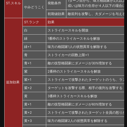
1ターン目から、味方格闘家が2人以上
ST.スキル
発動条件
或いは味方の生存が４人以下の場合に
やみどうこく
初期値効果
敵前列を攻撃し、大ダメージを与える
ST.ランク
効果
白
ストライカースキルを開放
緑
1番枠のストライカースキルを解放
緑+1
味方の格闘家1人の状態異常を解除する
青
ストライカーの回数上限+1
青+1
敵の技型格闘家にダメージが30%増加する
紫
2番枠のストライカースキルを解放
紫+1
ストライカーで攻撃されたターゲットのうち、ランダ
追加効果
紫+2
ターゲットを攻撃する際、相手の後列を攻撃する
黄
3番枠ストライカースキルを解放
黄+1
敵の技型格闘家にダメージが60%増加する
黄+2
ストライカーで攻撃されたターゲット全員の怒りが2
黄+3
味方の格闘家2人の状態異常を解除する