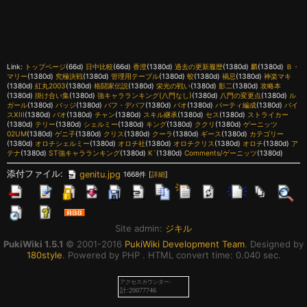
Link:
トップページ
(66d)
日中比較
(66d)
香澄
(1380d)
過去の更新履歴
(1380d)
麟
(1380d)
Ｂ・
マリー
(1380d)
究極決戦
(1380d)
管理用テーブル
(1380d)
蛟
(1380d)
禍忌
(1380d)
神楽マキ
(1380d)
紅丸2003
(1380d)
格闘家伝説
(1380d)
栄光の戦い
(1380d)
影二
(1380d)
攻略本
(1380d)
掛け合い集
(1380d)
強キャラランキング(八門なし)
(1380d)
八門の変更点
(1380d)
ル
ガール
(1380d)
バッジ
(1380d)
バフ・デバフ
(1380d)
パオ
(1380d)
パーティ編成
(1380d)
バイ
スXIII
(1380d)
バオ
(1380d)
チャン
(1380d)
スキル継承
(1380d)
セス
(1380d)
ストライカー
(1380d)
テリー
(1380d)
シェルミー
(1380d)
キング
(1380d)
ククリ
(1380d)
ゲーニッツ
02UM
(1380d)
ゲニ子
(1380d)
クリス
(1380d)
クーラ
(1380d)
ギース
(1380d)
カテゴリー
(1380d)
オロチシェルミー
(1380d)
オロチ社
(1380d)
オロチクリス
(1380d)
オロチ
(1380d)
ア
テナ
(1380d)
ST強キャラランキング
(1380d)
K´
(1380d)
Comments/ゲーニッツ
(1380d)
添付ファイル:
genitu.jpg
1668件
[
詳細
]
Site admin:
ジキル
PukiWiki 1.5.1
© 2001-2016
PukiWiki Development Team
. Designed by
180style
. Powered by PHP . HTML convert time: 0.040 sec.