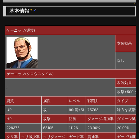
↑
基本情報
†
ゲーニッツ(通常)
衣装効果
なし
ゲーニッツ(クロウスタイル)
衣装効果
;
攻撃+500 
資質
属性
レベル
戦闘力
タイプ
UR
攻
99(黄+5)
75763
味方を復活
HP
攻撃
防御
ダメージ増加率
ダメージ減
228375
68105
11126
23.90%
20.90%
クリ率
クリ減少率
クリダメージ
ガード率
貫通率
ガード強度