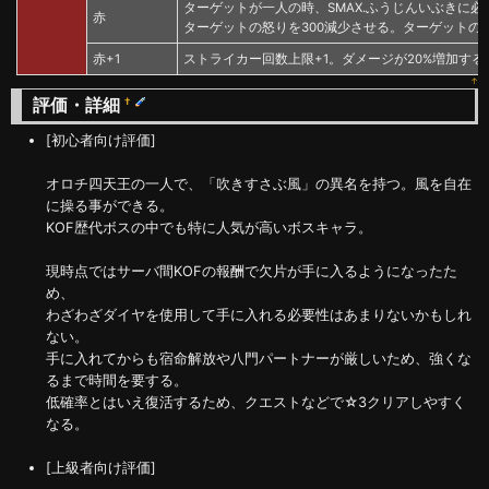
ターゲットが一人の時、SMAX.ふうじんいぶきに必
赤
ターゲットの怒りを300減少させる。ターゲットの
赤+1
ストライカー回数上限+1。ダメージが20%増加する
↑
評価・詳細
†
[初心者向け評価]
オロチ四天王の一人で、「吹きすさぶ風」の異名を持つ。風を自在
に操る事ができる。
KOF歴代ボスの中でも特に人気が高いボスキャラ。
現時点ではサーバ間KOFの報酬で欠片が手に入るようになったた
め、
わざわざダイヤを使用して手に入れる必要性はあまりないかもしれ
ない。
手に入れてからも宿命解放や八門パートナーが厳しいため、強くな
るまで時間を要する。
低確率とはいえ復活するため、クエストなどで☆3クリアしやすく
なる。
[上級者向け評価]