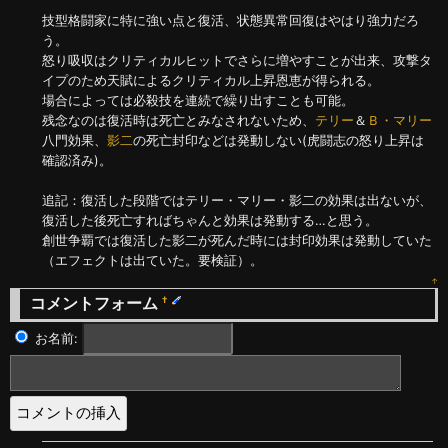
技型格闘家に特に強い点と復活、状態異常回復はやはり強力だろ
う。
怒り吸収はクリティカルヒットでさらに増やすことが出来、攻撃タ
イプのため天賦によるクリティカル上昇恩恵が得られる。
場合によっては必殺技を連続で繰り出すことも可能。
残念なのは復活時は死亡とみなされないため、
テリー
＆
Ｂ・マリー
八門効果、
影二
の死亡封印などは発動しない(虎闘志の怒り上昇は
確認済み)。
追記：復活した段階ではテリー・マリー・影二の効果は出ないが、
復活した後死亡すればちゃんと効果は発動する…と思う。
創世争覇では復活した影二が死んだ時には封印効果は発動していた
（エフェクトは出ていた。要検証）。
↑
コメントフォーム
†
お名前: