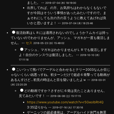
ました。 --
2019-07-04 (木) 18:19:00
出所してれば、の方、お気持ちはわからなくもないで
すが今回はそういう事情があったみたいですので。ま
ぁそれにしても次の方の言うように教えてあげれば良
いかと思いますよ！ --
2019-07-04 (木) 18:25:46
復活効果はＬＲには適用されないのでしょうか？ムカイは持っ
ていないのでわかりませんが、アッシュ、マガキが一度も復活しま
せん。 --
セス
2018-05-23 (水) 15:48:02
アッシュ、マガキはわかりませんがＬＲでも復活します
よ！自分のケンスウは復活しました。 --
2019-10-10 (木)
17:11:18
こいつって熊パでアーデルと合わせるとテリー2003なんか目じ
ゃないくらい凶悪っすね。初ターンだけで超必６発撃ってる動画が
あるんすけど…初見の時ほんと目を疑いましたよｗ --
2018-03-01
(木) 23:20:29
どの動画ですか？さすがに６発は見たことありません、
見てみたいです！ --
2019-06-08 (土) 15:17:15
https://www.youtube.com/watch?v=r5GeolbRt4Q
3:35辺りから --
2019-07-16 (火) 17:30:16
ゲーニッツの超必連発は、アーデルハイド休門＆舞景