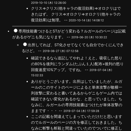
2019-10-10 (木) 12:26:00
クリス⇒クリス(他キャラの復活効果)⇒オロクリはで
きたはず。 クリス⇒オロクリ⇒オロクリ(他キャラの
復活効果)は無理。 --
2020-10-14 (水) 14:08:12
専用技能書つけるとSTがどう変わる？ルガールのページは記載
があるがゲニも気になります。 --
2019-06-20 (木) 10:30:22
出所してれば、ST化させてなくても自分でかくにんでき
るけど。 --
2019-06-27 (木) 07:12:58
確認できるなら追記してやれよ！えと。吸収した怒り
の80%を後列にランダム(たぶん１人)配布+後列の怒り
回復速度10%アップ。ですね。 --
2019-07-04 (木)
15:02:33
ありがとうございます。出所はしていましたが、ルガ
ールのこのサイトのページによると単体攻撃が敵横一
列攻撃に変わると書いてあるからゲニもゲーム内では
確認できない変化があるかな、と思っていました。ち
なみに、ルガールの専用技能書はつけたが単体攻撃の
ままです・・・ --
2019-07-04 (木) 17:59:28
ここの記載を間違えてしまっていただけだと思います
のでルガールのページの方を修正しておきました。ち
なみに斬撃も斬殺と間違っていたのでついでに修正し