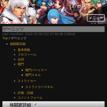
メニュー
ゲーニッツ
Last-modified: 2022-10-30 (日) 07:40:48 (1380d)
Top
/ ゲーニッツ
格闘家詳細
基本情報
プロフィール
台詞
開門
開門パートナー
開門スキル
ストライカー
ストライカースキル
評価・詳細
コメントフォーム
格闘家詳細
†