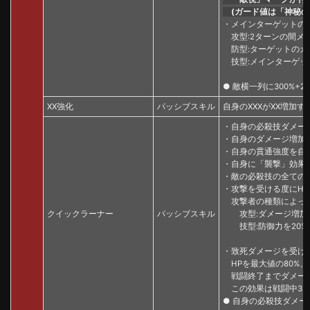
(ガード値は「神秘のカ
・メインターゲットの
攻型:2ターンの間メ
防型:ターゲットのカ
技型:メインターゲッ
● 敵横一列に300%+
XX強化
パッシブスキル
自身のXXXがXX増加する(
・自身の必殺技ダメー
・自身のダメージ増加率
・自身の貫通強度を自身
・自身に「襲撃」効果
・敵の必殺技の全てのダ
・攻撃を受ける度にHP
攻撃者の種類によって
クイックラーナー
パッシブスキル
攻型:ダメージ増加率を
技型:防御力を20%、
・致死ダメージを受け
HPを最大値の80%、
戦闘終了までダメージ
この効果は戦闘中3回ま
● 自身の必殺技ダメージを