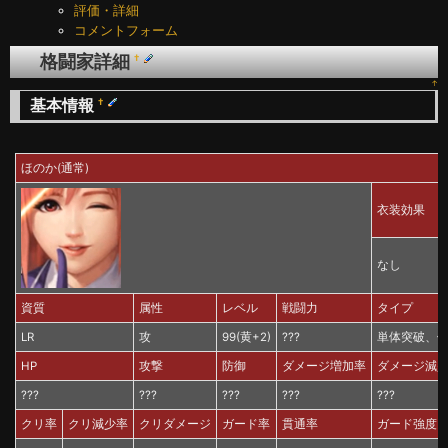
評価・詳細
コメントフォーム
格闘家詳細
†
↑
基本情報
†
ほのか(通常)
衣装効果
なし
資質
属性
レベル
戦闘力
タイプ
LR
攻
99(黄+2)
???
単体突破、
HP
攻撃
防御
ダメージ増加率
ダメージ減
???
???
???
???
???
クリ率
クリ減少率
クリダメージ
ガード率
貫通率
ガード強度