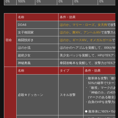
0%
100%
0%
0%
0%
0%
名称
条件・効果
DOA6
ほのか
、
マリー・ローズ
、
女天狗
で攻撃
女子格闘家
ほのか
、
舞XIV
、
アンヘルXIV
で攻撃力が2
宿命
格闘技好き
ほのか
、
ギースXIV
、
オメガルガール
でX
ほのか流
ほのかのヘアゴムを覚醒して、XXXがMAX
超絶少女
美少女バッジを覚醒して、HPが15%アッ
神秘奥義
拳闘攻略本を覚醒して、攻撃力が15%ア
名称
タイプ
条件・効果
・敵単体を攻撃(「敵視
50%の確率で1ター
・「敵視」マークのあ
「神秘のカ」の40%
必殺☆ドッカ～ン
スキル攻撃
(マークのある敵全員
・自身のHPを攻撃力の
● 敵単体に160%+1