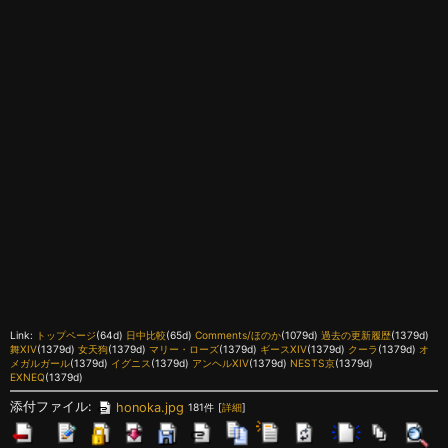
Link:
トップページ
(64d)
日中比較
(65d)
Comments/ほのか
(1079d)
過去の更新履歴
(1379d)
舞XIV
(1379d)
女天狗
(1379d)
マリー・ローズ
(1379d)
ギースXIV
(1379d)
クーラ
(1379d)
オ
メガルガール
(1379d)
イグニス
(1379d)
アンヘルXIV
(1379d)
NESTS京
(1379d)
EXNEQ
(1379d)
添付ファイル:
honoka.jpg
181件
[
詳細
]