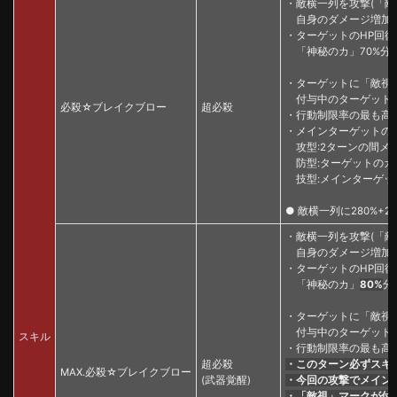
・敵横一列を攻撃(「敵
自身のダメージ増加率と
・ターゲットのHP回復
「神秘のカ」70%分
・ターゲットに「敵視
付与中のターゲットが
必殺☆ブレイクブロー
超必殺
・行動制限率の最も高い
・メインターゲットの
攻型:2ターンの間メイ
防型:ターゲットのカ
技型:メインターゲット
● 敵横一列に280%+
・敵横一列を攻撃(「敵
自身のダメージ増加
・ターゲットのHP回復
「神秘のカ」
80%
分
・ターゲットに「敵視
付与中のターゲットが
スキル
・行動制限率の最も高
超必殺
・このターン必ずスキ
MAX.必殺☆ブレイクブロー
(武器覚醒)
・今回の攻撃でメインタ
・「敵視」マークが付