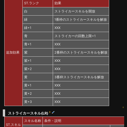
ST.ランク
効果
白
ストライカースキルを開放
緑
1番枠のストライカースキルを解放
緑+1
XXX
青
ストライカーの回数上限+1
青+1
XXX
追加効果
紫
2番枠のストライカースキルを解放
紫+1
XXX
紫+2
XXX
黄
3番枠ストライカースキルを解放
黄+1
XXX
黄+2
XXX
黄+3
XXX
↑
†
ストライカースキル(LR)
スキル名称
条件・説明
ST.スキル