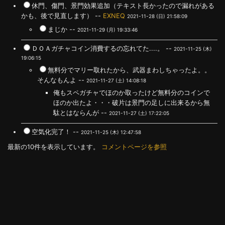
休門、傷門、景門効果追加（テキスト長かったので漏れがある
かも、後で見直します） --
EXNEQ
2021-11-28 (日) 21:58:09
まじか --
2021-11-29 (月) 19:33:46
ＤＯＡガチャコイン消費するの忘れてた....。 --
2021-11-25 (木)
19:06:15
無料分でマリー取れたから、武器まわしちゃったよ。。
そんなもんよ --
2021-11-27 (土) 14:08:18
俺もスペガチャでほのか取ったけど無料分のコインで
ほのか出たよ・・・破片は景門の足しに出来るから無
駄とはならんが --
2021-11-27 (土) 17:22:05
空気化完了！ --
2021-11-25 (木) 12:47:58
最新の10件を表示しています。
コメントページを参照