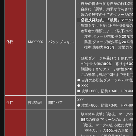
・自身の貫通強度を自身の行動制限
・自身に「襲撃」効果が付与されて
・敵の必殺技の全てのダメージの
1
・必殺技発動後、「敵視」マークが
・攻撃を受ける度にHPを損失済のH
攻撃者の種類によって以下のバフ効
攻型:ダメージ増加率を
20%
増
休門
MAX.XXX
パッシブスキル
防型:ダメージ減少率を
20%
増
技型:防御力を
25%
、攻撃力を
1
・致死ダメージを受けても倒れず、
HPを最大値の
90%
、怒りを
600
戦闘終了までダメージ耐性を
10%
この効果は戦闘中3回まで発動可能(
● 自身の必殺技ダメージを20%増加する
● XXX
■ 攻撃+860、防御+340、HP+460
XXX
生門
技能精通
開門バフ
● 攻撃+860、防御+340、HP+460
・敵単体を攻撃(「敵視」マークの
65%
の確率で1ターンのめまい効
・「敵視」マークのある敵に攻撃し
「神秘のカ」の
50%
分の追加ダメ
(マークのある敵全員がダメージを