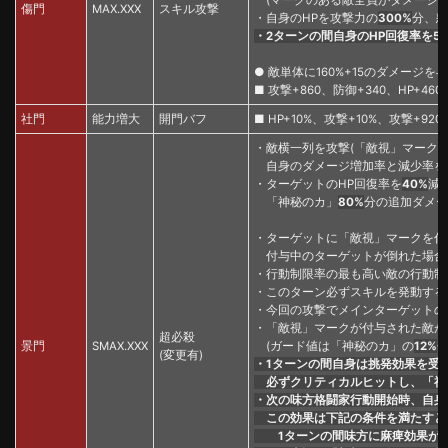
傷門
MAX.XXX
スキル攻撃
・自身のHPを攻撃力の
300%
分、怒
・2ターンの間自身のHP回復率を5
● 敵単体に160%+15のダメージを
■ 攻撃+860、防御+340、HP+460
社門
能力増大
開門バフ
■ HP+10%、攻撃+10%、攻撃+920
・敵横一列を攻撃(「敵視」マークの
自身のダメージ増加率と減少率を
・ターゲットのHP回復率を
40%
減
「神秘のカ」
80%
分の追加ダメー
・ターゲットに「敵視」マークを付
付与中のターゲットが倒れた場合
・行動制限率の最も高い敵の行動制
・このターン必ずスキルを発動する
・今回の攻撃でメインターゲットのH
・「敵視」マークが付与された敵が
超必殺
景門
SMAX.XXX
(ガード値は「神秘のカ」の
12%
(変更有)
・1ターンの間自身は挑発効果を受
必ずクリティカルヒットし、「神秘
・次の味方格闘家行動開始時、自身
この効果は下記の条件を満たすと
1ターンの間味方に麻痺効果が付