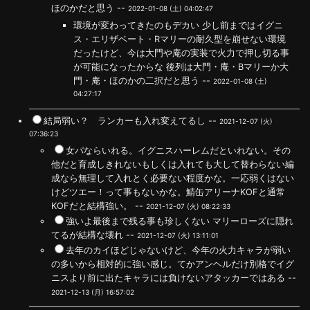
ほのかだと思う --
2022-01-08 (土) 04:02:47
環境が変わってきたのもデカい 少し前まではイグニ
ス・エリザベート・Rマリーの耐久型を崩せない環境
だったけど、今は大門や庵の実装で火力で押し切る事
が可能になったからな 後列は大門・庵・Bマリーか大
門・庵・ほのかの二択だと思う --
2022-01-08 (土)
04:27:17
結局弱い？ ランカーも入れ変えてるし --
2021-12-07 (火)
07:36:23
女パならいれる。イグニスハーレムだといれない。その
他だと育成しきれないもしくは入れても大して替わらない編
成なら無理して入れとく必要ない程度かな。一応弱くはない
けどツエー！って事もないかな。鯖缶アリーナKOFと通常
KOFだと結構強い。 --
2021-12-07 (火) 08:22:33
強いよ最後まで残る事も珍しくない マリーローズに隠れ
てるが結構な壊れ --
2021-12-07 (火) 13:11:01
去年のカイほどじゃないけど、今年の火力キャラが弱い
の多いから相対的に強い感じ。てかアンヘルだけ別格でイグ
ニスより前に出たキャラには負けないアタッカーではある --
2021-12-13 (月) 16:57:02