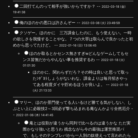
二回打てんのって相手が強いからですか？ --
2022-03-18 (金)
19:41:38
俺のほのかの悪口は許さんぞー --
2022-03-08 (火) 23:49:59
クソゲー。ほのかに 三万課金したのに、もう使えない。一時
の欲しさを我慢することやな。７つの大罪は取らんで良かったと初
めから思ってたけど。 --
2022-01-16 (日) 13:06:45
ほのか取るとかセンス無さすぎ‪wどんなゲームしてもセ
ンス皆無だからやんない事を推奨するわ --
2022-01-18 (火)
01:01:30
ほのかに、関わらずだろ？その時は良いと思って取っ
たﾝﾀﾞｶﾗしょうがないわな。課金よりは毎月招きやっ
てある程度ダイヤ貯めるほうが良いよ。 --
2022-01-18
(火) 21:13:33
マリー、ほのか景門使ってる人いるけど勝てる気がしない、し
ぶとい上に必殺技2～3回必ず撃ち込まれる庵なんかより全然厄介 -
-
2022-01-06 (木) 14:41:45
庵とは役割が違うから同列で比べるのは違うかな ただ実
際かなり強いと思うわ 残念ながら今の最強は運営推奨パ
で、もしそのテンプレパから一人別の奴使えって言われたら