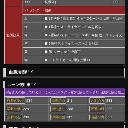
XXX
発動条件
XXX
ST.ランク
効果
白
■ ST登場位置を指定すると3ターン目以降、登場可
緑
■ 1番枠のストライカースキルを解放
追加効果
青
■ 2番枠のストライカースキルを解放、ストライカーの
紫
■ 3番枠ストライカースキルを解放
黄
■ 第1ターンから登場可
赤
■ ストライカーの回数上限+1
↑
血脈覚醒
†
↑
†
ルーン使用率
※皆さんの使っているルーン(又はオススメ)に投票して下さい(連続投票は禁止)
餓狼の怒り
284
龍虎の力
213
大地の力
233
殺戮の魂
228
神の怒り
288
守護の魂
229
荊棘の心
236
沸騰の血
305
混乱の力
237
↑