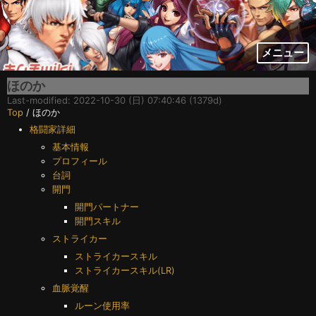
メニュー
ほのか
Last-modified: 2022-10-30 (日) 07:40:46 (1379d)
Top
/ ほのか
格闘家詳細
基本情報
プロフィール
台詞
開門
開門パートナー
開門スキル
ストライカー
ストライカースキル
ストライカースキル(LR)
血脈覚醒
ルーン使用率