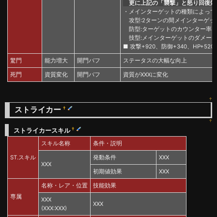
更に上記の「襲撃」と怒り回復効果
・メインターゲットの種類によって
攻型:2ターンの間メインターゲッ
防型:ターゲットのカウンター率を
技型:メインターゲットのダメー
■ 攻撃+920、防御+340、HP+520
驚門
能力増大
開門バフ
ステータスの大幅な向上
死門
資質変化
開門バフ
資質がXXXに変化
↑
ストライカー
†
↑
†
ストライカースキル
スキル名称
条件・説明
ST.スキル
発動条件
XXX
XXX
初期値効果
XXX
名称・レア・位置
技能効果
専属
XXX
XXX
(XXX:XXX)