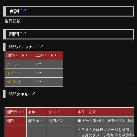
↑
台詞
†
後日記載
↑
開門
†
↑
†
開門パートナー
開門パートナー
二次パートナー
クーラ
???
イグニス
???
NESTS京
???
↑
†
開門スキル
開門ランク
名称
タイプ
条件・効果
開門
能力向上
開門バフ
■ ガード率+5%、攻撃+860、防御+3
・自身の必殺技ダメージを増加し、
・自身のダメージ増加率と減少率を1