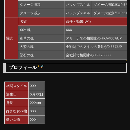
ダメージ増加
パッシブスキル
ダメージ増加率UP 5%(L
ダメージ減少
パッシブスキル
ダメージ減少率UP 5%(L
名称
条件・効果(LV1)
XXの魂
XXX
闘志
毒草の魂
アリーナでの格闘家のHPが100%UP
大鷲の魂
全戦闘でのスキルの発動が9.55%UP
堅石の魂
全戦闘で格闘家のHP+20000
↑
プロフィール
†
格闘スタイル
XXX
誕生日
X月XX日
身長
XXXcm
好きな食べ物
XXX
嫌いな物
XXX