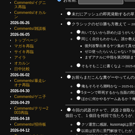
お名前:
Comments/イグニ
ス再臨
Comments/オカル
未だにアッシュの即死発動するの草 
ン
2026-06-26
クラシックのゼロ勝ち方教えて --
20
Comments/雑談板
向いてないから辞めたほうがいいよ
2026-06-05
同じく自分もわからん。誰か教えて
トップページ
マガキ再臨
後列攻撃出来るヤツ集めて真ゼ
サイキ再臨
ゼロ使ったらいんじゃない？強
アイラ
まずアナルに中指を第2関節ま
オカルン
そもそもここに書くなよ --
2025-0
日中比較
2026-06-02
お前らまだこんな糞ゲーやってんのかよ‪w‪w
Comments/暴走レ
オナ再臨
俺もそろそろ潮時かな --
2025-01-
2026-04-30
5ターンで即死するから当面の間新
Comments/ゲニ子
ほかに何かやるゲームあるか？俺
2026-04-29
Comments/テリー2
今回の武器ガチャで、武器２個取ら
003再臨
個目って、１個目を何回で当たろうが、
2026-04-18
Comments/招待板
クソ運営に感謝。kusonagi
2026-04-12
以前は翌月に景門解放でしたが、