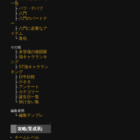
一覧
├
バフ・デバフ
├
八門
├
八門のパートナ
ー
├
八門に必要なア
イテム
└
進化
その他
├
未登場の格闘家
├
強キャラランキ
ング
├
ST強キャララン
キング
├
日中比較
├
小ネタ
├
アンケート
├
カテゴリー
├
誕生日一覧
└
掛け合い集
編集者用
└
編集テンプレ
↑
攻略(育成系)
チームレベル