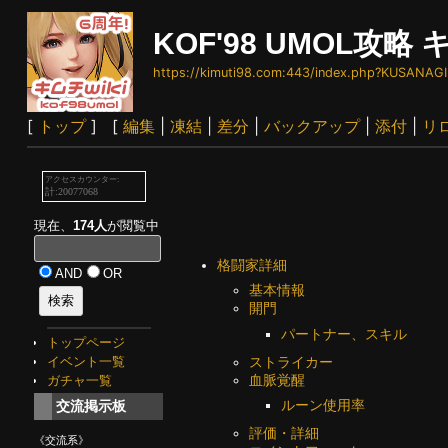
KOF'98 UMOL攻略 キ
https://kimuti98.com:443/index.php?KUSANAGI
[
トップ
] [
編集
|
凍結
|
差分
|
バックアップ
|
添付
|
リ
現在、
174人
が閲覧中
格闘家詳細
AND
OR
基本情報
開門
パートナー、スキル
トップページ
ストライカー
イベント一覧
血脈覚醒
ガチャ一覧
ルーン使用率
交流掲示板
評価・詳細
《交流系》