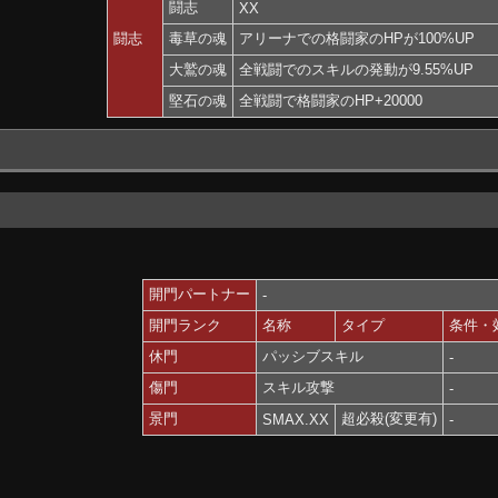
闘志
XX
闘志
毒草の魂
アリーナでの格闘家のHPが100%UP
大鷲の魂
全戦闘でのスキルの発動が9.55%UP
堅石の魂
全戦闘で格闘家のHP+20000
開門パートナー
-
開門ランク
名称
タイプ
条件・
休門
パッシブスキル
-
傷門
スキル攻撃
-
景門
超必殺(変更有)
SMAX.XX
-