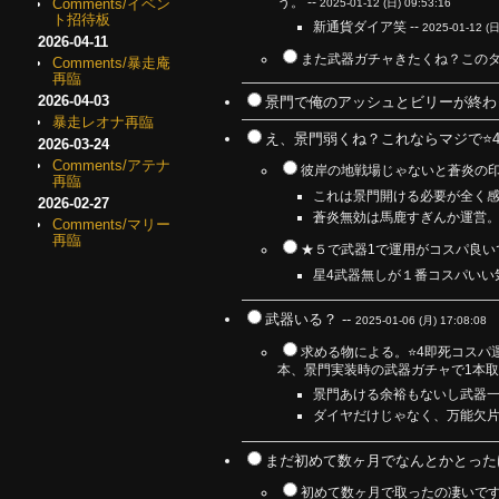
う。 --
Comments/イベン
2025-01-12 (日) 09:53:16
ト招待板
新通貨ダイア笑 --
2025-01-12 (日
2026-04-11
また武器ガチャきたくね？このタ
Comments/暴走庵
再臨
2026-04-03
景門で俺のアッシュとビリーが終わっ
暴走レオナ再臨
え、景門弱くね？これならマジで⭐️
2026-03-24
Comments/アテナ
彼岸の地戦場じゃないと蒼炎の印
再臨
これは景門開ける必要が全く感
2026-02-27
蒼炎無効は馬鹿すぎんか運営。
Comments/マリー
再臨
★５で武器1で運用がコスパ良いで
星4武器無しが１番コスパいい気
武器いる？ --
2025-01-06 (月) 17:08:08
求める物による。⭐️4即死コス
本、景門実装時の武器ガチャで1本取
景門あける余裕もないし武器一
ダイヤだけじゃなく、万能欠片
まだ初めて数ヶ月でなんとかとった
初めて数ヶ月で取ったの凄いで