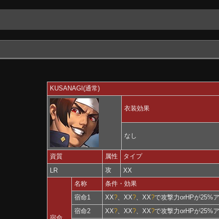
KUSANAGI(通常)
衣装効果
なし
資質
属性
タイプ
攻
LR
XX
名称
条件・効果
宿命1
XX
?
、
XX
?
、
XX
?
で攻撃力orHPが25%
宿命2
XX
?
、
XX
?
、
XX
?
で攻撃力orHPが25%
宿命