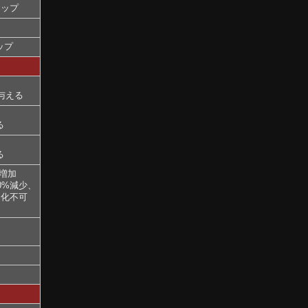
アップ
ップ
を与える
る
る
増加
0%減少、
効化不可