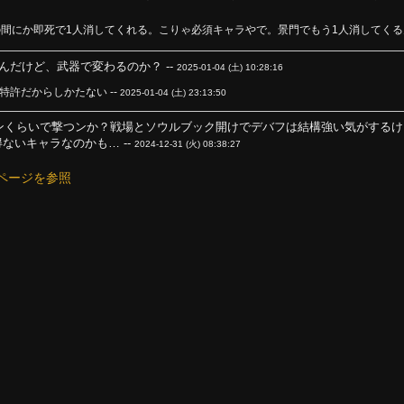
間にか即死で1人消してくれる。こりゃ必須キャラやで。景門でもう1人消してくるん
だけど、武器で変わるのか？ --
2025-01-04 (土) 10:28:16
許だからしかたない --
2025-01-04 (土) 23:13:50
ンくらいで撃つンか？戦場とソウルブック開けでデバフは結構強い気がする
ないキャラなのかも… --
2024-12-31 (火) 08:38:27
ページを参照