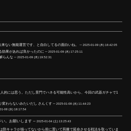
来ない無能運営です、と自白してるの面白いね。 --
2025-01-09 (木) 16:42:05
効果があれば良かったのに --
2025-01-09 (木) 17:25:11
らんな --
2025-01-09 (木) 19:52:31
個人的には思う。ただし景門でハネる可能性高いから、今回の武器ガチャで1
わらないみたいだし さんくす --
2025-01-08 (水) 11:44:23
01-08 (水) 18:17:54
。お願いします --
2025-01-04 (土) 13:25:43
は防キャラが揃ってないから前に置いて荊棘で延命させる戦法を取っていま