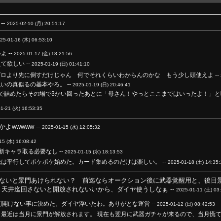
--
2025-02-10 (月) 20:51:17
25-01-16 (木) 06:53:10
 --
2025-01-17 (金) 18:21:56
欲しい --
2025-01-19 (日) 01:41:10
ロより先に倒すだけじゃん 何でそれくらいわからんのかな もう少し頭使えよ --
いの真似るの基本やろ。 --
2025-01-19 (日) 20:46:41
で詰めたらその場で3かい回ったあとに「母さん！やっとここまではいったよ！」と呟
1-21 (火) 16:53:35
‪w‪w‪w‪ --
2025-01-15 (水) 12:05:32
15 (水) 16:08:42
キャラ取る必要なし --
2025-01-15 (水) 18:13:53
は平行してポケポケ始めた。カード集めるのだけは楽しい。 --
2025-01-18 (土) 14:35:
ないと景門あけられない？ 前迄ならオークション後に武器覚醒用と、後日景
天井迄回さないと開放されないいから、ダイヤ使うしなぁ --
2025-01-11 (土) 03
は景門開けない事に決めた。ダイヤ浮いたわ。ありがとな運営 --
2025-01-12 (日) 08:42:53
最近は当月に景門が解放されます。 現在も翌月に武器ガチャが来るので、当月慌て