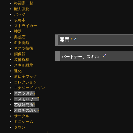
格闘家一覧
能力強化
バッジ
攻略本
ストライカー
神器
奥義石
開門
†
血脈覚醒
ネスツ技術
銅像館
†
パートナー、スキル
装備祝福
スキル継承
進化
遺伝子ブック
コレクション
エナジードレイン
ネスツ改造
?
コスモパワー
?
芯核研究所
?
オロチの怒り
?
サークル
ミニゲーム
タウン
↑