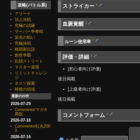
攻略(バトル系)
ストライカー
†
アリーナ
頂上決戦
血脈覚醒
†
究極の試練
サーバー争奪戦
栄光の戦い
†
ルーン使用率
究極決戦
格闘家伝説
創世争覇
評価・詳細
†
乱闘ストリート
マスター道場
[初心者向け評価]
リミットチャレン
ジ
後日掲載
ネスツ探索
[上級者向け評価]
時憶の領域
最新の20件
後日掲載
2026-07-29
Comments/マガキ
再臨
コメントフォーム
†
2026-07-18
Comments/紅丸200
3
2026-07-14