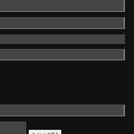
↑
↑
↑
↑