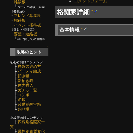
コメントフォーム
・
雑談板
└
ゲームの雑談・質問
格闘家詳細
†
《募集系》
・
フレンド募集板
・
招待板
・
イベント招待板
基本情報
†
《運営・管理系》
・
要望・連絡板
└
wikiに関しての連絡等
↑
攻略のヒント
初心者向けコンテンツ
├
序盤の進め方
├
パーティ編成
├
招き猫
├
新招き猫
├
体力購入
├
ガチャ一覧
├
コンボ
├
名鑑
├
装備覚醒宝箱
└
釣り場
上級者向けコンテンツ
├
四魂別格闘家一
覧
├
属性別資質変化