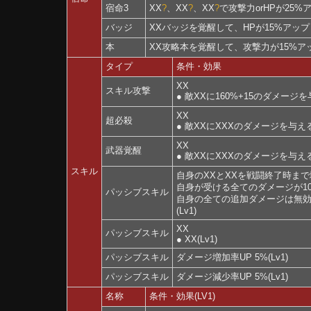
宿命3
XX
?
、
XX
?
、
XX
?
で攻撃力orHPが25%
バッジ
XXバッジを覚醒して、HPが15%アップ
本
XX攻略本を覚醒して、攻撃力が15%ア
タイプ
条件・効果
XX
スキル攻撃
● 敵XXに160%+15のダメージ
XX
超必殺
● 敵XXにXXXのダメージを与え
XX
武器覚醒
● 敵XXにXXXのダメージを与え
スキル
自身のXXとXXを戦闘終了時まで
自身が受ける全てのダメージが1
パッシブスキル
自身の全ての追加ダメージは無
(Lv1)
XX
パッシブスキル
● XX(Lv1)
パッシブスキル
ダメージ増加率UP 5%(Lv1)
パッシブスキル
ダメージ減少率UP 5%(Lv1)
名称
条件・効果(LV1)