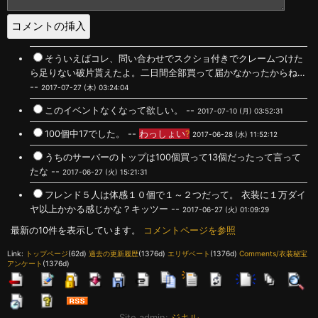
そういえばコレ、問い合わせでスクショ付きでクレームつけた
ら足りない破片貰えたよ。二日間全部買って届かなかったからね…
--
2017-07-27 (木) 03:24:04
このイベントなくなって欲しい。 --
2017-07-10 (月) 03:52:31
100個中17でした。 --
わっしょい
?
2017-06-28 (水) 11:52:12
うちのサーバーのトップは100個買って13個だったって言って
たな --
2017-06-27 (火) 15:21:31
フレンド５人は体感１０個で１～２つだって。 衣装に１万ダイ
ヤ以上かかる感じかな？キッツー --
2017-06-27 (火) 01:09:29
最新の10件を表示しています。
コメントページを参照
Link:
トップページ
(62d)
過去の更新履歴
(1376d)
エリザベート
(1376d)
Comments/衣装秘宝
アンケート
(1376d)
Site admin:
ジキル