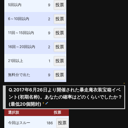
5回以内
9
6～10回以内
2
11回～15回以内
9
16回～20回以内
2
21回以上
1
無料分で出た
9
↑
Q.2017年6月26日より開催された暴走庵衣装宝箱イベ
ント(初期名称)。あなたの確率はどのくらいでしたか？
(最低20個開封)
†
選択肢
投票
今回はスルー
186