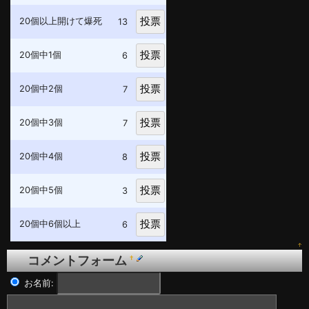
20個以上開けて爆死
13
20個中1個
6
20個中2個
7
20個中3個
7
20個中4個
8
20個中5個
3
20個中6個以上
6
↑
コメントフォーム
†
お名前: