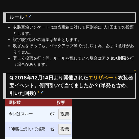
ルール
†
衣装宝箱アンケートは該当宝箱に対して原則的に1人1回までの投票
とします。
誤字脱字以外の編集は禁止とします。
改ざんを行っても、バックアップ等で元に戻す為、あまり意味があ
りません。
著しく投票を行う等、ルールを乱している場合は
アクセス制限
を行
う場合があります。
↑
Q.2018年12月14日より開催された
エリザベート
衣装秘
宝イベント。何回引いて当てましたか？(単発も含め、
引いた回数)
†
選択肢
投票
今回はスルー
67
10回以上引いて爆死
12