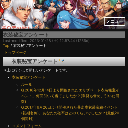
メニュー
衣装秘宝アンケート
Last-modified: 2023-01-28 (土) 12:57:44 (1286d)
Top
/ 衣装秘宝アンケート
トップページ
衣装秘宝アンケート
†
※上に行くほど新しいアンケートです。
衣装秘宝アンケート
ルール
Q.2018年12月14日より開催されたエリザベート衣装秘宝イ
ベント。何回引いて当てましたか？(単発も含め、引いた回
数)
Q.2017年6月26日より開催された暴走庵衣装宝箱イベント
(初期名称)。あなたの確率はどのくらいでしたか？(最低20
個開封)
コメントフォーム