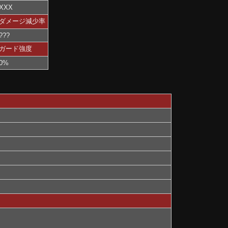
XXX
ダメージ減少率
???
ガード強度
0%