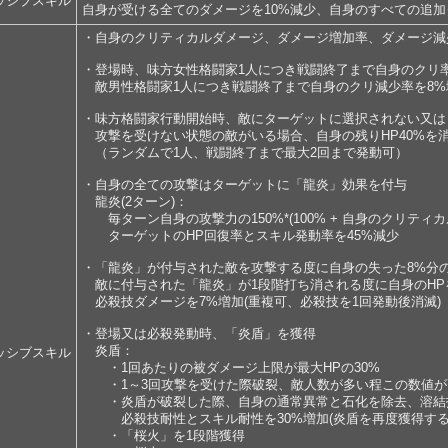
ッシブスキル
自身が受ける全てのダメージを10%減少、自身のすべての追加ダ
・自身のクリティカルダメージ、ダメージ増加率、ダメージ減
・登場時、味方女性格闘家1人につき戦闘終了まで自身のクリ
敵男性格闘家1人につき戦闘終了まで自身のクリ減少率を8%
・味方格闘家行動開始時、敵にターゲットに選択されない又は
攻撃を受けない状態の敵がいる場合、自身の残りHP40%を
（ランダムで1人、戦闘終了まで最大2回まで発動可）
・自身の全ての攻撃はターゲットに「龍炎」効果を付与
龍炎(2ターン)：
毎ターン自身の攻撃力の150%*(100% + 自身のクリティ
ターゲットのHP回復率とスキル発動率を45%減少
・「龍炎」が付与された敵を攻撃する度に自身の失った8%分の
敵に付与された「龍炎」が1段階打ち消される度に自身のHP
必殺技ダメージを7%増加(重複可、必殺技を1回発動後消滅)
・登場又は必殺発動時、「炎盾」を獲得
炎盾：
ッシブスキル
・1回あたりの被ダメージ上限が最大HPの30%
・1～3回攻撃を受けた際破裂、敵人数が多い程この数値が
・炎盾が破裂した際、自身の通常異常と石化を除去、溶結
必殺技耐性とスキル耐性を30%増加(炎盾を再度獲得する
・「桜火」を1段階獲得