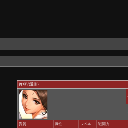
舞XIV(通常)
資質
属性
レベル
戦闘力