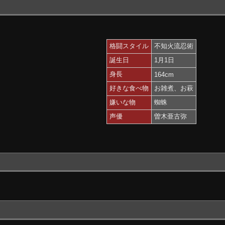
格闘スタイル
不知火流忍術
誕生日
1月1日
身長
164cm
好きな食べ物
お雑煮、お萩
嫌いな物
蜘蛛
声優
曽木亜古弥