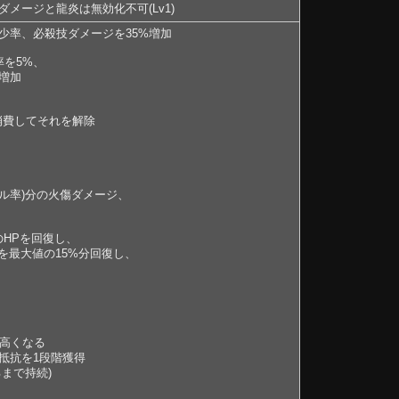
メージと龍炎は無効化不可(Lv1)
少率、必殺技ダメージを35%増加
率を5%、
増加
消費してそれを解除
カル率)分の火傷ダメージ、
HPを回復し、
を最大値の15%分回復し、
高くなる
抵抗を1段階獲得
まで持続)