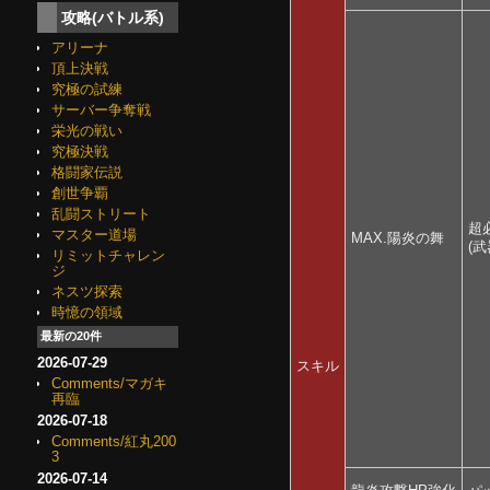
攻略(バトル系)
アリーナ
頂上決戦
究極の試練
サーバー争奪戦
栄光の戦い
究極決戦
格闘家伝説
創世争覇
乱闘ストリート
超
マスター道場
MAX.陽炎の舞
(
リミットチャレン
ジ
ネスツ探索
時憶の領域
最新の20件
2026-07-29
スキル
Comments/マガキ
再臨
2026-07-18
Comments/紅丸200
3
2026-07-14