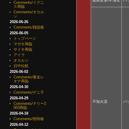
龍炎攻撃HP強化
パ
Comments/イグニ
ス再臨
Comments/オカル
ン
2026-06-26
Comments/雑談板
2026-06-05
トップページ
マガキ再臨
サイキ再臨
アイラ
オカルン
日中比較
2026-06-02
Comments/暴走レ
オナ再臨
2026-04-30
Comments/ゲニ子
2026-04-29
不知火流
パ
Comments/テリー2
003再臨
2026-04-18
Comments/招待板
2026-04-12