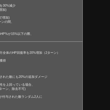
を30%減少
増加)
で増加)
ーンの間、
HP%が15%以下の際、
）
方全体のHP回復率を20%増加（2ターン）
獲得
された敵にも20%の追加ダメージ
性を上回っている場合、
ターン、除去不可)
が付与された敵ランダム2人に