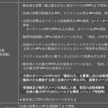
・敵全体を攻撃（敵人数が少ない程ダメージが
200%
まで増加
・自身の攻撃力防御力を
30%
、クリティカル率を
40%
増加、味
・今回の攻撃はターゲットの必殺耐性を
30%
無視、
(メインター
致命：
ターゲットのHPが
65%
以上の場合、ダメージを
25%
増加
・敵男性格闘家に
30%
の追加ダメージを与え、「鈍化」が付与
・自身のクリティカル率がメインターゲットのクリティカル耐
上回った
40%
分の数値のクリダメとダメージ増加率を増加(2
必殺
武器覚醒)
・クリティカルを受けた敵ランダム2人のパフ効果を打ち消す
・敵全体にその最大HP
6%
分の追加ダメージを与え、「龍炎」
その最大HP
18%
分の追加ダメージ
・今回のダメージの30%分の「陽炎の力」を蓄積し(次の必殺
陽炎の力を開放する度に自身のクリ率を15%、崩壊ダメージ耐
・登場後及び致死ダメージを抵抗した後、初回の必殺発動時、
自身の最大HP1%分のシールドを獲得（パッシブ有効時）
● 敵全体に170%+25のダメージを与える
自身の攻撃力とHPを戦闘終了まで増加。