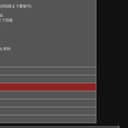
段階まで重複可)
去
まで回復
)
も有効
↑