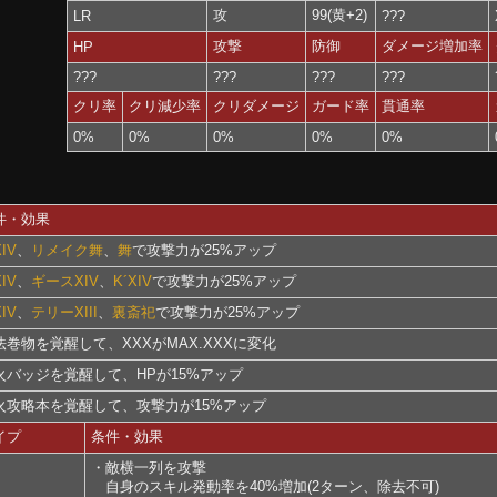
攻
99(黄+2)
LR
???
攻撃
防御
ダメージ増加率
HP
???
???
???
???
クリ率
クリ減少率
クリダメージ
ガード率
貫通率
0%
0%
0%
0%
0%
件・効果
IV
、
リメイク舞
、
舞
で攻撃力が25%アップ
IV
、
ギースXIV
、
K´XIV
で攻撃力が25%アップ
IV
、
テリーXIII
、
裏斎祀
で攻撃力が25%アップ
法巻物を覚醒して、XXXがMAX.XXXに変化
火バッジを覚醒して、HPが15%アップ
火攻略本を覚醒して、攻撃力が15%アップ
イプ
条件・効果
・敵横一列を攻撃
自身のスキル発動率を40%増加(2ターン、除去不可)