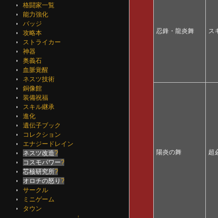
格闘家一覧
能力強化
バッジ
忍鋒・龍炎舞
ス
攻略本
ストライカー
神器
奥義石
血脈覚醒
ネスツ技術
銅像館
装備祝福
スキル継承
進化
遺伝子ブック
コレクション
エナジードレイン
陽炎の舞
超
ネスツ改造
?
コスモパワー
?
芯核研究所
?
オロチの怒り
?
サークル
ミニゲーム
タウン
↑