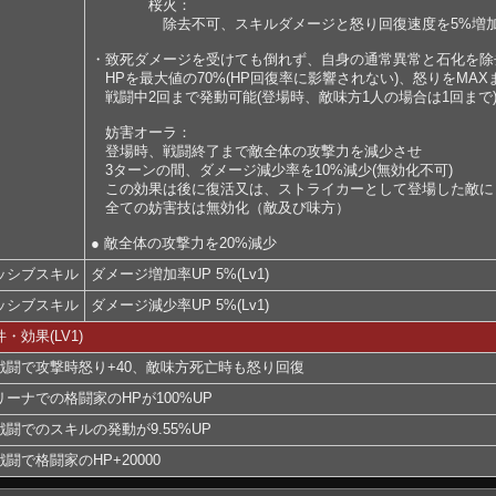
桜火：
除去不可、スキルダメージと怒り回復速度を5%増加(6
・致死ダメージを受けても倒れず、自身の通常異常と石化を除
HPを最大値の70%(HP回復率に影響されない)、怒りをMAX
戦闘中2回まで発動可能(登場時、敵味方1人の場合は1回まで
妨害オーラ：
登場時、戦闘終了まで敵全体の攻撃力を減少させ
3ターンの間、ダメージ減少率を10%減少(無効化不可)
この効果は後に復活又は、ストライカーとして登場した敵に
全ての妨害技は無効化（敵及び味方）
● 敵全体の攻撃力を20%減少
ッシブスキル
ダメージ増加率UP 5%(Lv1)
ッシブスキル
ダメージ減少率UP 5%(Lv1)
・効果(LV1)
戦闘で攻撃時怒り+40、敵味方死亡時も怒り回復
リーナでの格闘家のHPが100%UP
戦闘でのスキルの発動が9.55%UP
戦闘で格闘家のHP+20000