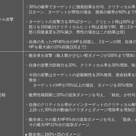
・30%の確率でターゲットに挑発効果を付与、クリティカル率
(1ターン、ターゲットが男性の場合、挑発の確率が60%まで
キル攻撃
・ターゲットの攻撃力を30%(2ターン、クリヒット時は50%ま
怒りを150減少(クリティカルヒット時は追加で80、更に2タ
怒り回復速度を25%減少、男性の場合はこの効果は倍)
・自身の失ったHP40%分のHPを回復し、2ターンの間、自身の
HPを最大値の15%回復(1回まで)
・敵全体を攻撃（敵人数が少ない程ダメージが150%まで増加
・自身の攻撃力防御力を20%、クリティカル率を30%増加、味
・今回の攻撃はターゲットの必殺耐性を25%無視、致命効果を
致命：
ターゲットのHPが70%以上の場合、ダメージを20%増加
必殺
・敵男性格闘家に20%の追加ダメージを与え、「鈍化」が付与
・自身のクリティカル率がメインターゲットのクリティカル耐
上回った30%分の数値のクリダメとダメージ増加率を増加(2
・敵全体にその最大HP4%分の追加ダメージを与え、「龍炎」
その最大HP12%分の追加ダメージ
● 敵全体に160%+25のダメージ