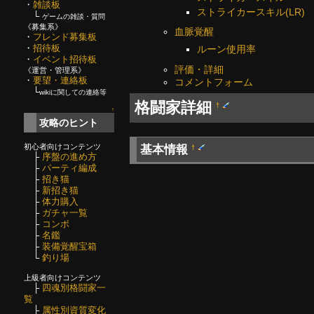
・
雑談板
ストライカースキル(LR)
└
ゲームの雑談・質問
《募集系》
血脈覚醒
・
フレンド募集板
・
招待板
ルーン使用率
・
イベント招待板
評価・詳細
《運営・管理系》
・
要望・連絡板
コメントフォーム
└
wikiに関しての連絡等
格闘家詳細
†
↑
攻略のヒント
初心者向けコンテンツ
基本情報
†
├
序盤の進め方
├
パーティ編成
├
招き猫
├
新招き猫
├
体力購入
├
ガチャ一覧
├
コンボ
├
名鑑
├
装備覚醒宝箱
└
釣り場
上級者向けコンテンツ
├
四魂別格闘家一
覧
├
属性別資質変化