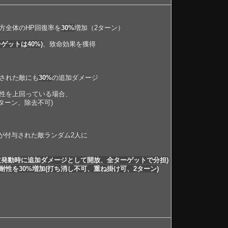
）
方全体のHP回復率を
30%
増加（2ターン）
ゲットは40%)
、致命効果を獲得
された敵にも
30%
の追加ダメージ
性を上回っている場合、
ターン、除去不可)
。
が付与された敵ランダム2人に
技発動時に追加ダメージとして開放、全ターゲットで分担)
性を30%増加(打ち消し不可、重ね掛け可、2ターン)