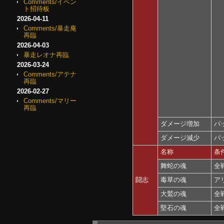
Comments/イベン
ト招待板
2026-04-11
Comments/暴走庵
再臨
2026-04-03
暴走レオナ再臨
2026-03-24
Comments/アテナ
再臨
2026-02-27
Comments/マリー
再臨
ダメージ増加
パ
ダメージ減少
パ
名称
条件
舞蛇の魂
全
闘志
毒草の魂
ア
大鷲の魂
全
堅石の魂
全