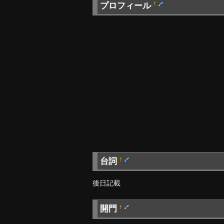
プロフィール
†
台詞
†
後日記載
開門
†