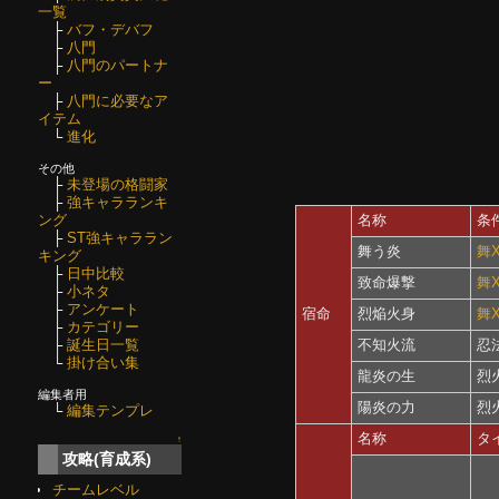
一覧
├
バフ・デバフ
├
八門
├
八門のパートナ
ー
├
八門に必要なア
イテム
└
進化
その他
├
未登場の格闘家
├
強キャラランキ
名称
条
ング
├
ST強キャララン
舞う炎
舞X
キング
├
日中比較
致命爆撃
舞X
├
小ネタ
├
アンケート
宿命
烈焔火身
舞X
├
カテゴリー
不知火流
忍
├
誕生日一覧
└
掛け合い集
龍炎の生
烈
編集者用
陽炎の力
烈
└
編集テンプレ
名称
タ
↑
攻略(育成系)
チームレベル