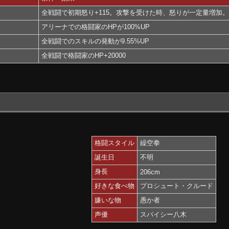
全戦闘で初期怒り+115。攻撃を受けた時、怒りが一定量増加
アリーナでの格闘家のHPが100%UP
全戦闘でのスキルの発動が9.55%UP
全戦闘で格闘家のHP+20000
格闘スタイル
繰空拳
誕生日
不明
身長
206cm
好きな食べ物
プロシュート・クルード
嫌いな物
愚か者
声優
スパイシー八木