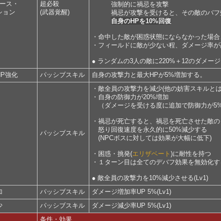
バース・
超必殺
強制的に禍忌を攻撃
ション
(武器覚醒)
禍忌が攻撃を受けると、その敵のバフ
自身のHPを10%回復
・命中した敵が困惑状態にならなかった場合
・フィールドに敵が少ない程、ダメージ率が
● ランダムの3人の敵に220%＋12のダメー
HP強化
パッシブスキル
自身の攻撃力と最大HPが5%増加する。
・敵全員の攻撃力を減少(他の妨害スキルとは
・自身の防御力が20%増加
（ダメージを受ける度に追加で防御力が5%
・禍忌が死亡すると、禍忌を死亡させた敵の
怒り回復速度を永久的に50%減少する
パッシブスキル
(NPCボスに対しては効果が大幅に低下)
・困惑・挑発(
エリザベート
)に耐性を持つ
・１ターン目は全てのデバフ効果を無効化す
● 敵全員の攻撃力を10%減少させる(Lv1)
加
パッシブスキル
ダメージ増加率UP 5%(Lv1)
少
パッシブスキル
ダメージ減少率UP 5%(Lv1)
条件・効果