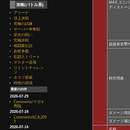
MAX.ユニ
攻略(バトル系)
ディストー
アリーナ
頂上決戦
究極の試練
サーバー争奪戦
栄光の戦い
究極決戦
超越者攻撃
格闘家伝説
創世争覇
乱闘ストリート
マスター道場
リミットチャレン
ジ
ネスツ探索
時空湾曲
時憶の領域
最新の20件
2026-07-29
Comments/マガキ
再臨
2026-07-18
ダメージ増
Comments/紅丸200
ダメージ減
3
2026-07-14
名称