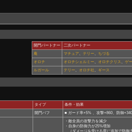
開門パートナー
二次パートナー
庵
マチュア
、
テリー
、
ちづる
オロチ
オロチシェルミー
、
オロチクリス
、
ゲ
ルガール
テリー
、
オロチ社
、
ギース
タイプ
条件・効果
開門バフ
■ ガード率+5% 、攻撃+860、防御+340
・敵全員の攻撃力を減少
・自身の防御力が25%増加
（ダメージを受ける度に追加で防御力