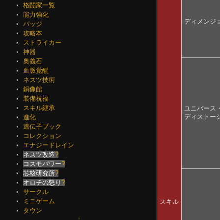
格闘家一覧
能力強化
ディメンジ
バッジ
攻略本
ストライカー
神器
奥義石
血脈覚醒
ネスツ技術
銅像館
装備祝福
スキル継承
ユニバース
ディストー
進化
遺伝子ブック
コレクション
エナジードレイン
ネスツ改造
?
コスモパワー
?
芯核研究所
?
オロチの怒り
?
サークル
ミニゲーム
スキル
タウン
↑