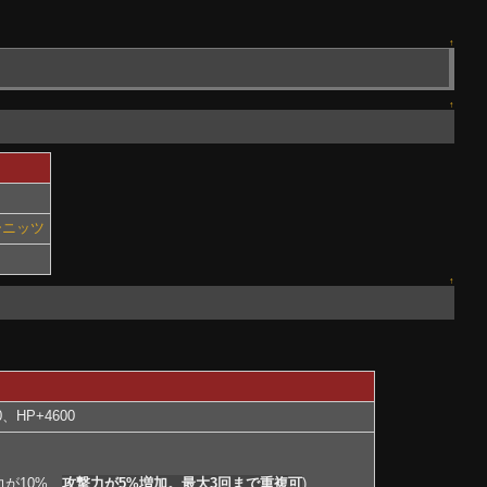
↑
↑
ーニッツ
↑
、HP+4600
が10%、
攻撃力が5%増加。最大3回まで重複可
)