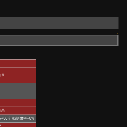
↑
効果
効果
+80 行動制限率+8%
プ