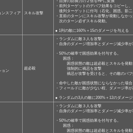
・自身の防御力の２倍をHPに変換
・前列ターゲットのデバフ効果をコピーし、
後列ターゲットに付与（石化、困惑。影二
ョンスフィア
スキル攻撃
・直前のターンにスキル攻撃が発動しなかっ
次のターン必ずスキル発動。
● 1列の敵に160%＋15のダメージを与える
・ランダムに敵３人を攻撃
・自身のダメージ増加率とダメージ減少率が20
・50%の確率で困惑効果を付与する。
困惑：
困惑状態の敵は超必殺とスキルを発動
・
超必殺
強制的に禍忌を攻撃
ション
禍忌が攻撃を受けると、その敵のバフ
・命中した敵が困惑状態にならなかった場合、
・フィールドに敵が少ない程、ダメージ率が
● ランダムの3人の敵に200%＋12のダメー
・ランダムに敵３人を攻撃
・自身のダメージ増加率とダメージ減少率が30
・50%の確率で困惑効果を付与する。
困惑：
困惑状態の敵は超必殺とスキルを発動