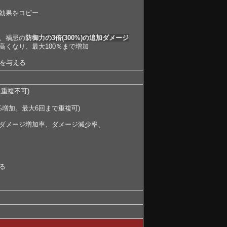
効果をコピー
、禍忌の
防御力の3倍(300%)の追加ダメージ
高くなり、最大100％まで増加
ジを与える
重複不可)
増加。最大6回まで重複可)
ダメージ増加率、ダメージ減少率、
る