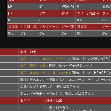
防
99(黄+5)
邪悪
LR
0
攻撃
防御
ダメージ増加率
ダメ
HP
0
0
0
0%
0%
クリ率
クリ減少率
クリダメージ
ガード率
貫通率
ガー
0%
0%
0%
0%
0%
0%
条件・効果
禍忌
、
チャン
、
オロチ
、
ルガール
を同時に持つと攻撃力が25%
禍忌
、
斎祀
、
無界
を同時に持つとHPが25%アップ
禍忌
、
オロチクリス
、
庵
、
レオナ
を同時に持つと、HPが25%
遥けし彼の地の力を覚醒すると、ユニバース・ディストーション
疾風バッジを覚醒して、HPが15%アップ
テコンドー攻略本を覚醒して、攻撃力が15%アップ
タイプ
条件・効果
・敵一列を攻撃