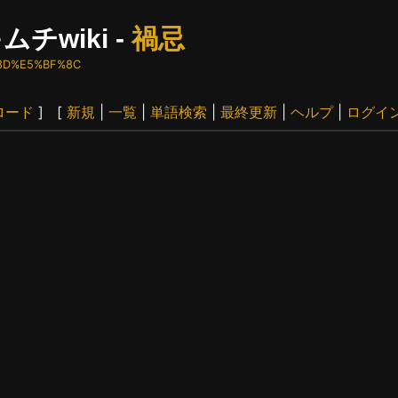
ムチwiki -
禍忌
6%8D%E5%BF%8C
ロード
] [
新規
|
一覧
|
単語検索
|
最終更新
|
ヘルプ
|
ログイ