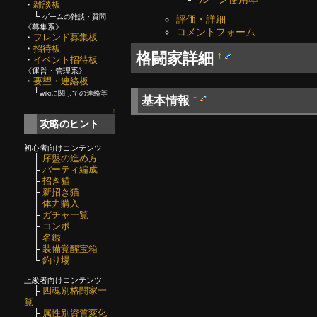
・
雑談板
└
ゲームの雑談・質問
評価・詳細
《募集系》
コメントフォーム
・
フレンド募集板
・
招待板
格闘家詳細
†
・
イベント招待板
《運営・管理系》
・
要望・連絡板
└
wikiに関しての連絡等
基本情報
†
↑
攻略のヒント
初心者向けコンテンツ
├
序盤の進め方
├
パーティ編成
├
招き猫
├
新招き猫
├
体力購入
├
ガチャ一覧
├
コンボ
├
名鑑
├
装備覚醒宝箱
└
釣り場
上級者向けコンテンツ
├
四魂別格闘家一
覧
├
属性別資質変化