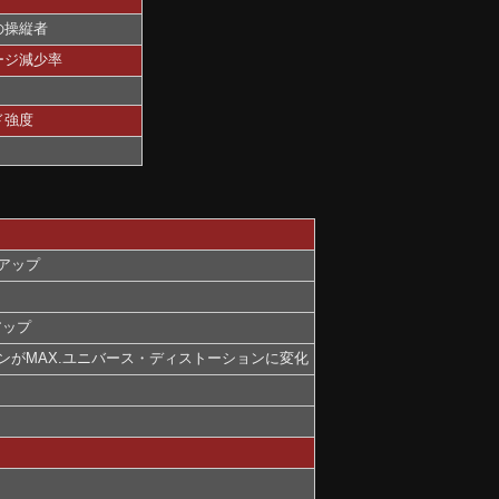
の操縦者
ージ減少率
ド強度
アップ
アップ
がMAX.ユニバース・ディストーションに変化