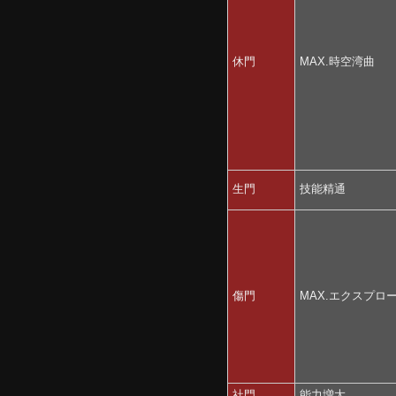
休門
MAX.時空湾曲
生門
技能精通
傷門
MAX.エクスプロ
社門
能力増大