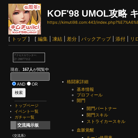
KOF'98 UMOL攻略 キ
https://kimuti98.com:443/index.php?%E7%A
[
トップ
] [
編集
|
凍結
|
差分
|
バックアップ
|
添付
|
リ
現在、
167人
が閲覧中
格闘家詳細
AND
OR
基本情報
プロフィール
開門
トップページ
開門パートナー
イベント一覧
開門スキル
ガチャ一覧
ストライカースキル
交流掲示板
血脈覚醒
《交流系》
ルーン使用率