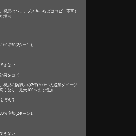
、禍忌のパッシブスキルなどはコピー不可）
た場合、
％増加(2ターン)。
できない
効果をコピー
禍忌の防御力の2倍(200%)の追加ダメージ
高くなり、最大100％まで増加
ジを与える
％増加(2ターン)。
できない