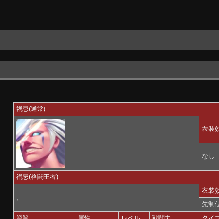
禍忌(通常)
衣装
なし
禍忌(格闘王者)
衣装
;
先制値
資質
属性
レベル
戦闘力
タイ