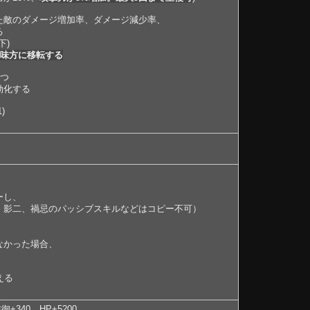
た敵のダメージ増加率、ダメージ減少率、
る
下)
に味方に移転する
持つ
効化する
)
ーし、
影二、禍忌のパッシブスキルなどはコピー不可）
なかった場合、
える
御+340、HP+5200