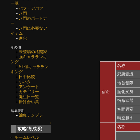
一覧
├
バフ・デバフ
├
八門
├
八門のパートナ
ー
├
八門に必要なア
イテム
└
進化
その他
├
未登場の格闘家
├
強キャラランキ
ング
名称
├
ST強キャララン
キング
邪悪意識
├
日中比較
├
小ネタ
地首領隊
├
アンケート
├
カテゴリー
宿命
魔化変身
├
誕生日一覧
宿命武器
└
掛け合い集
空間異変
編集者用
└
編集テンプレ
時空超え
↑
名称
攻略(育成系)
チームレベル