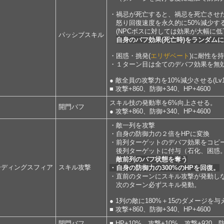
・禍忌が死亡すると、禍忌を死亡させ
怒り回復速度を永久的に50%減少す
(NPCボスに対しては効果が大幅に低
パッシブスキル
自身のバフ効果(死亡時)をランダム
・困惑・挑発(
エリザベート
)に耐性を
・１ターン目は全てのデバフ効果を無
● 敵全員の攻撃力を10%減少させる(Lv1
■ 攻撃+860、防御+340、HP+4600
スキル技の発動率を6%向上させる。
開門バフ
● 攻撃+860、防御+340、HP+4600
・敵一列を攻撃
・自身の防御力の２倍をHPに変換
・前列ターゲットのデバフ効果をコピ
後列ターゲットに付与（石化、困惑。
敵前列のバフ状態を奪う
ーディングスフィア
スキル攻撃
・自身の防御力の300%のHPを回復。
・直前のターンにスキル攻撃が発動し
次のターン必ずスキル発動。
● 1列の敵に180%＋15のダメージを与
■ 攻撃+860、防御+340、HP+4600
開門バフ
■ HP+10%、攻撃+10%、攻撃+920、防