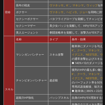
長年の戦友
ヴァネッサ
、
K´
、
マキシマ
、
ウィップ
を同
宿命
ボクサー
ヴァネッサ
、
ヘビィD
、
ジョー
を同時に持つ
セクシーボクサー
バタフライグローブを覚醒してチャンピオン
セクシーマザー
美少女バッジを覚醒して、HPが15%アップ
美人エージェント
拳闘攻略本を覚醒して、攻撃力が15%アップ
名称
タイプ
条件・効果
敵単体にダメージを与える
K'
、
クーラ
、
マキシマ
、
マシンガンパンチャー
スキル攻撃
イグニス
、
NESTS京
、
ヴ
の通常攻撃およびスキルの
● 140%+12のダメージ
後列のHPの最も多い敵に
K'
、
クーラ
、
マキシマ
、
イグニス
、
NESTS京
、
ヴ
チャンピオンパンチャー
超必殺
のパーフェクト率を50%、
専用武器覚醒後、味方ネ
スキル
● 敵単体に360%＋22
超能力HP強化
パッシブスキル
自身のHPが5%増加する(Lv
自身のクリティカル率が