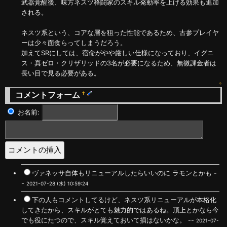
武器覚醒後、味方ネスツ格闘家のスキル発動率を上げる効果も追加
される。
ネスツ系という、コアな層を狙った性能であるため、古参プレイヤ
ーは少々面食らってしまうだろう。
加えてSRにしては、宿命がやや厳しい仕様になっており、イグニ
ス・真ゼロ・クリザリッドの3名が必要になるため、無微課金者は
長い目で見る必要がある。
↑
コメントフォーム
†
お名前:
ヴァネッサ自体もリニューアルしたらいいのに ラモンとかも -
-
2021-07-28 (水) 10:59:24
下の人もコメントしてるけど、ネスツ系リニューアルが本格化
してきたから、スキルがとても魅力的ではあるね。頂上とかなら今
でも役にたつので、スキル覚えておいて損はないかな。 --
2021-07-