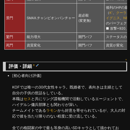
後列のHPの最
（
K'
、
クーラ
、
超必殺
景門
SMAX.チャンピオンパンチャー
イグニス
、
NE
(変更無)
のパーフェクト
■ 攻撃+920、
驚門
能力増大
開門バフ
ステータスの
死門
資質変化
開門バフ
資質が変化
↑
評価・詳細
†
[初心者向け評価]
KOFでは唯一の30代女性キャラ。既婚者で、表向きは主婦として
自分の子供の世話をしている。
本職は
セス
と共にリング諜報機関で活動しているエージェントで、
ハイデルン傭兵部隊とも関わりが深い。
チームメイトである
ラモン
から好意を寄せられているが、大人の対
応で彼を当たり障りのない程度に受け流している。
全ての格闘家の中で最も等身の高いSDキャラとして描かれてお