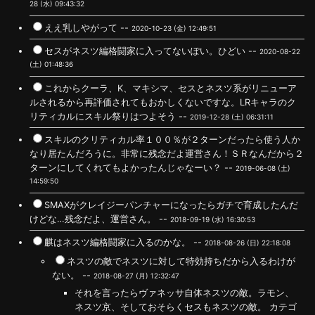
28 (水) 09:43:32
ええ乳しやがって --
2020-10-23 (金) 12:49:51
セスがネスツ編格闘家に入ってないぽい。ひどい --
2020-08-22
(土) 01:48:36
これからクーラ、K、マキシマ、セスとネスツ系がリニューア
ルされるから再評価されてもおかしくないですな。LRキャラのク
リティカルにスキル祭りはつよそう --
2019-12-28 (土) 06:31:11
スキルのクリティカル率１００％が２ターンだったら使う人か
なり居たんだろうに。非常に残念だよ運営さん！ＳＲなんだから２
ターンにしてくれてもよかったんじゃなーい？ --
2019-06-08 (土)
14:59:50
SMAXがクレイジーパンチャーになったらガチで育成したんだ
けどな…残念だよ、運営さん。 --
2018-09-19 (水) 16:30:53
麒はネスツ編格闘家に入るのかな。 --
2018-08-26 (日) 22:18:08
ネスツの敵でネスツに対して特効持ちだから入るわけが
ない。 --
2018-08-27 (月) 12:32:47
それを言ったらヴァネッサ自体ネスツの敵。ラモン、
ネスツ京、そしておそらくセスもネスツの敵。 カテゴ