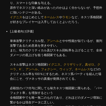
り、スマートな印象を与える。
原作でネスツと深い絡みがあったのかはよく分からないが、予想外
に強いシナジーがある。
イグニス
をはじめとして
ネームレス
や
ラモン
など、ネスツ系格闘家
が好きなプレイヤーは入手しておくとよいだろう。
[上級者向け評価]
単体攻撃クリティカル型。
アンヘル
とやや性能が似ているが、後列
攻撃であるため意表を突きやすい。
また、味方のクリティカル及びスキル回転率を上げることで、全体
ダメージの底上げを狙う格闘家でもある。
スキル攻撃はネスツ格闘家(
イグニス
、
クリザリッド
、
真ゼロ
、
ク
ーラ
、
K´
、
アンヘル
、
フォクシー
、
ウィップ
、
ネームレス
など)の
クリティカル率を100％にするため、ネスツ系パーティを組んだ場
合にこそ、ヴァネッサの真価が発揮されてくる。
必殺技のバフ付与に関しても味方ネスツ格闘家に限られる。「パー
フェクト率」を増加するという
全格闘家中でも唯一無二のものであり、どれほどのダメージ増加に
繋がるかは現在データに乏しい。