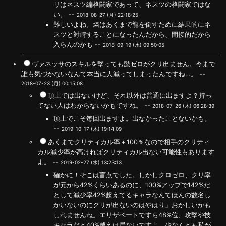
リはネスツ編格闘家であって、ネスツの格闘家ではな
い。 --
2018-08-27 (月) 22:18:25
難しいよね。燐はあくまで龍を倒すために結果的にネ
スツと対峙することになったんだから、間接的だから
入らんのかも --
2018-09-19 (水) 09:50:05
ヴァネッサのスキルを撃っても髭ゼロがクリ出ません。今まで
誰も気づかないなんて本当に人減ってしまったんですね…。 --
2018-07-23 (月) 00:15:08
頂上では出ないけど、それ以外は普通に出ますよ？持っ
てない人はわからないかもですね。 --
2018-07-26 (木) 06:28:39
頂上でこそ毎回出ますよ。出なかったことないかも。
--
2019-10-17 (木) 19:14:09
あくまでクリティカル率＋100％なので相手のクリティ
カル減少率が高ければクリティカル出ない可能性もあります
よ。 --
2019-02-27 (水) 13:23:13
確かに！そこは盲点でした。しかしクロゼロ、クリ率
が元から42%くらいあるのに、100%アップで142%だ
として減少率42%超えてるキャラなんてほんの数名し
かいないのにクリが出ないのはやはり」おかしいかも
しれませんね。エリザベートですら48%位、攻撃や技
キャラだと40%越えは居ないですよ。少なくとも私が