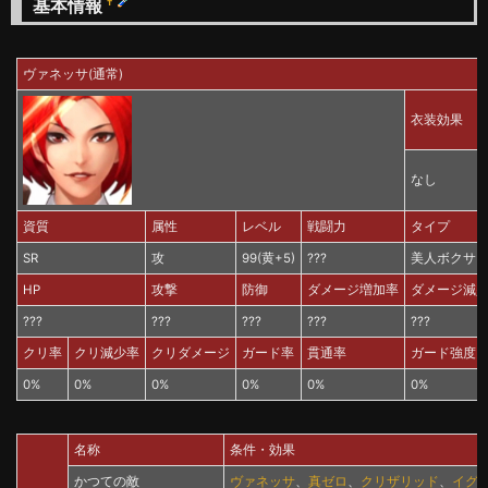
基本情報
†
ヴァネッサ(通常)
衣装効果
なし
資質
属性
レベル
戦闘力
タイプ
SR
攻
99(黄+5)
???
美人ボクサ
HP
攻撃
防御
ダメージ増加率
ダメージ減
???
???
???
???
???
クリ率
クリ減少率
クリダメージ
ガード率
貫通率
ガード強度
0%
0%
0%
0%
0%
0%
名称
条件・効果
かつての敵
ヴァネッサ
、
真ゼロ
、
クリザリッド
、
イグ