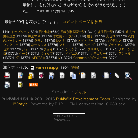
最後に。も付けないような所からもそれがうかがえますよ
ね。 --
2019-10-17 (木) 19:03:45
最新の10件を表示しています。
コメントページを参照
Link:
トップページ
(63d)
日中比較
(63d)
四魂別格闘家一覧
(1341d)
誕生日一覧
(1352d)
過去の
更新履歴
(1377d)
神楽マキ
(1377d)
管理用テーブル
(1377d)
桃子
(1377d)
真ゼロ
(1377d)
八門
のパートナー
(1377d)
ラモン
(1377d)
レオナ
(1377d)
メイ・リー
(1377d)
ハイデルン
(1377d)
フォクシー
(1377d)
ネームレス
(1377d)
マキシマ
(1377d)
ヘビィD
(1377d)
ブライアン
(1377d)
セス
(1377d)
ジョー
(1377d)
チョイ
(1377d)
チャン
(1377d)
クリザリッド
(1377d)
クローンゼ
ロ
(1377d)
クーラ
(1377d)
ウィップ
(1377d)
イグニス
(1377d)
カテゴリー
(1377d)
アンヘル
(1377d)
K´
(1377d)
NESTS京
(1377d)
K'
(1377d)
Comments/ヴァネッサ
(1377d)
添付ファイル:
vanessa.jpg
1136件
[
詳細
]
Site admin:
ジキル
PukiWiki 1.5.1
© 2001-2016
PukiWiki Development Team
. Designed by
180style
. Powered by PHP . HTML convert time: 0.039 sec.