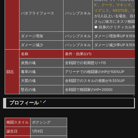
K'
、
クーラ
、
マキシマ
、
イグニス
、
NESTS京
、
ヴ
バタフライフォース
パッシブスキル
が2人以上いる場合、自身
さらに味方にネスツ格闘家
● 自身のクリティカル率が
ダメージ増加
パッシブスキル
ダメージ増加率UP 9.15%
ダメージ減少
パッシブスキル
ダメージ減少率UP 9.15%
名称
条件・効果(LV1)
炎熊の魂
全戦闘での初期怒り+115
闘志
毒草の魂
アリーナでの格闘家のHPが100%UP
大鷲の魂
全戦闘でのスキルの発動が9.55%UP
堅石の魂
全戦闘で格闘家のHP+20000
↑
プロフィール
†
格闘スタイル
ボクシング
誕生日
1月9日