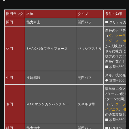
開門ランク
名称
タイプ
条件・効果
開門
能力向上
開門バフ
■ クリティカル
自身のクリテ
（
K'
、
クーラ
、
イグニス
、
NE
が2人以上いる
休門
SMAX.バタフライフォース
パッシブスキル
さらに味方にネ
味方のネスツ格
自身が死亡した
■ 攻撃+860、
スキル技の発動
生門
技能精通
開門バフ
● 攻撃+860、
敵単体にダメ
2ターンの間自
1ターンの間、
傷門
MAX.マシンガンパンチャー
スキル攻撃
（
K'
、
クーラ
、
イグニス
、
NE
の通常攻撃およ
■ 攻撃+860、
社門
能力増大
開門バフ
■ HP+10%、