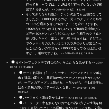
持ってるキャラでは。男LRは殆ど持っていないので確
認できませんが。 --
2019-10-14 (月) 14:23:03
そして新たな可能性が！チャンの所でも話題になって
ましたが、+100%されるのか・元々のクリティカル率
の100%分増加させるのかによっても変わりますね。
+100%ならやっぱりおかしいですが100%分増加なら
ば元が40%だとしたら80%になるから相手のクリ減と
差し引いたらクリ出ない事も有り得ますね。でも頂上
でヴァネッサのスキル後にネスツ系のクリが出なかっ
たことがないので恐らく+100%で合ってるとは思いま
すが…。曖昧ですよね。 --
2019-10-17 (木) 19:11:14
まずパーフェクト率て何なのか、そこからな気がする --
2018-
01-13 (土) 02:44:40
オート戦闘時（主にアリーナ）にパーフェクトコンボを
出す確率の事やろ。基礎値が何パーセントかはわからない
が、一応火力アップには繋がる。当然ながら、手動戦闘時に
は全く意味の無いステータスとなる。 --
2018-01-13 (土)
19:08:43
パーフェクト率は分かるよw --
2018-01-14 (日) 16:15:03
パーフェクト率も解らないおつむの弱い方じゃ性能を解
りやすく表記したとしても理解できないでしょうね。文章の