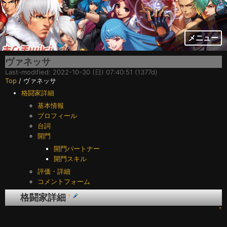
メニュー
ヴァネッサ
Last-modified: 2022-10-30 (日) 07:40:51 (1377d)
Top
/ ヴァネッサ
格闘家詳細
基本情報
プロフィール
台詞
開門
開門パートナー
開門スキル
評価・詳細
コメントフォーム
格闘家詳細
†
↑