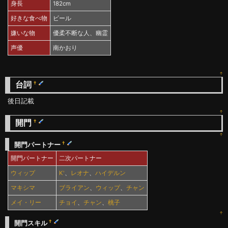
身長
182cm
好きな食べ物
ビール
嫌いな物
優柔不断な人、幽霊
声優
南かおり
↑
台詞
†
後日記載
↑
開門
†
↑
†
開門パートナー
開門パートナー
二次パートナー
ウィップ
K'
、
レオナ
、
ハイデルン
マキシマ
ブライアン
、
ウィップ
、
チャン
メイ・リー
チョイ
、
チャン
、
桃子
↑
†
開門スキル