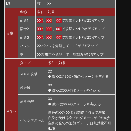
LR
技
XX
名称
条件・効果
宿命1
XX
?
、
XX
?
、
XX
?
で攻撃力orHPが25%アップ
宿命2
XX
?
、
XX
?
、
XX
?
で攻撃力orHPが25%アップ
宿命
宿命3
XX
?
、
XX
?
、
XX
?
で攻撃力orHPが25%アップ
バッジ
XXバッジを覚醒して、HPが15%アップ
本
XX攻略本を覚醒して、攻撃力が15%アップ
タイプ
条件・効果
XX
スキル攻撃
● 敵XXに160%+15のダメージを与える
XX
超必殺
● 敵XXにXXXのダメージを与える
XX
武器覚醒
● 敵XXにXXXのダメージを与える
スキル
自身のXXとXXを戦闘終了時まで増加
自身が受ける全てのダメージが10%減少、
パッシブスキル
自身の全ての追加ダメージは無効化不可
(Lv1)