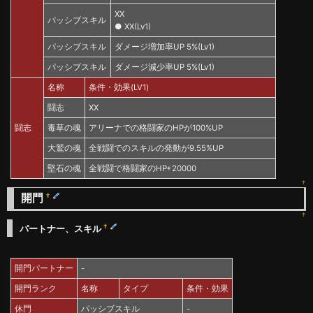
XX
パッシブスキル
● XX(Lv1)
パッシブスキル
ダメージ増加率UP 5%(Lv1)
パッシブスキル
ダメージ減少率UP 5%(Lv1)
名称
条件・効果(LV1)
闘志
XX
闘志
毒草の魂
アリーナでの格闘家のHPが100%UP
大鷲の魂
全戦闘でのスキルの発動が9.55%UP
堅石の魂
全戦闘で格闘家のHP+20000
↑
開門
†
↑
†
パートナー、スキル
開門パートナー
-
開門ランク
名称
タイプ
条件・効果
休門
パッシブスキル
-