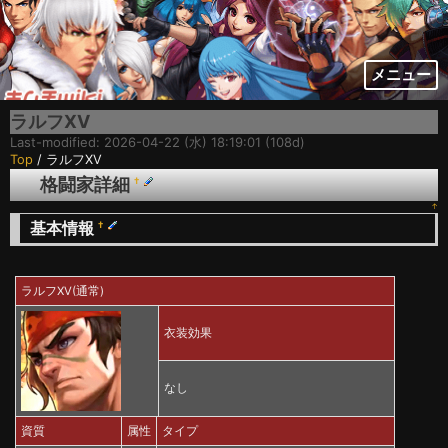
メニュー
ラルフXV
Last-modified: 2026-04-22 (水) 18:19:01 (108d)
Top
/ ラルフXV
格闘家詳細
†
↑
基本情報
†
ラルフXV(通常)
衣装効果
なし
資質
属性
タイプ