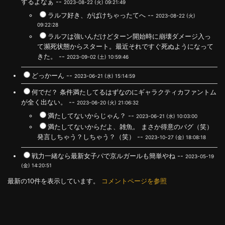
するよなぁ --
2023-08-22 (火) 09:21:49
ラルフ好き、がばけちゃったてへ --
2023-08-22 (火)
09:22:28
ラルフは強いんだけどターン開始時に崩壊ダメージ入っ
て瀕死状態からスタート。最近それですぐ死ぬようになって
きた。 --
2023-09-02 (土) 10:59:46
どっかーん --
2023-06-21 (水) 15:14:59
何でだ？ 条件満たしてるはずなのにギャラクティカファントム
が全く出ない。 --
2023-06-20 (火) 21:06:32
満たしてないからじゃん？ --
2023-06-21 (水) 10:03:00
満たしてないからだよ、雑魚。 まさか得意のバグ（笑）
発言しちゃう？しちゃう？（笑） --
2023-10-27 (金) 18:08:18
戦力一緒なら最新女子パで京ルガールも簡単やね --
2023-05-19
(金) 14:20:51
最新の10件を表示しています。
コメントページを参照