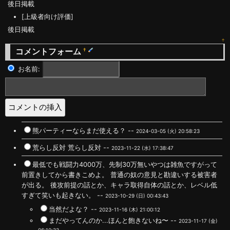
後日掲載
[上級者向け評価]
後日掲載
↑
コメントフォーム
†
お名前:
熊パーティーならまだ使える？ --
2024-03-05 (火) 20:58:23
荒らし反対 荒らし反対 --
2023-11-22 (水) 17:38:47
最低でも戦闘力4000万、先制30万無いやつは雑魚ですがって
前置きしてから書きこめよ。 普通の奴の意見と勘違いする被害者
が出る。 後攻前提の話とか、キャラ取得自体の話とか、レベル低
すぎて笑いも起きない。 --
2023-10-29 (日) 00:43:43
当然だよな？ --
2023-11-16 (木) 21:00:12
まだやってんのか...ほんと飽きないね〜 --
2023-11-17 (金)