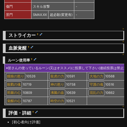
傷門
スキル攻撃
-
景門
SMAX.XX
超必殺(変更有)
-
↑
ストライカー
†
↑
血脈覚醒
†
↑
†
ルーン使用率
※皆さんの使っているルーン(又はオススメ)に投票して下さい(連続投票は禁止)
餓狼の怒り
10526
龍虎の力
10591
大地の力
10568
殺戮の魂
10719
神の怒り
10758
守護の魂
10516
荊棘の心
10809
沸騰の血
10639
混乱の力
10662
覚醒の心
10787
時空の力
10521
↑
評価・詳細
†
[初心者向け評価]