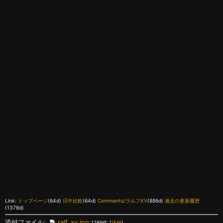
Link:
トップページ
(64d)
日中比較
(64d)
Comments/ラルフXV
(886d)
過去の更新履歴
(1378d)
添付ファイル:
ralf_xv.jpg
1289件
[
詳細
]