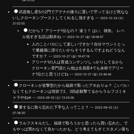
06:10:33
武器無し星5の2門でアテナの後ろに置いて守ってるけど死なな
いしクローネンブーストしてくれるし強すぎる --
2023-10-24 (火)
21:02:55
だから？ アリーナ1位なの？ 違う？ はい、雑魚。 レベ
ル低すぎる話は勘弁ね --
2023-10-27 (金) 18:06:57
人のことバカにして楽しいですか？自分マウントとっ
て優越感に浸りたいからそうするんですよねどうなん
ですか？ --
2023-10-27 (金) 19:47:19
アリーナ1の人は育成コンテンツしっかりしてるから
クローネン景門居たら他は全員星4でも余裕でアリー
ナ1位だと思うけどね --
2023-10-27 (金) 22:46:40
クローネンが攻撃型だから福袋で取ったアホおりゅ？ こいつい
なくてもクローネンは現状で2、3回必殺撃てるからラルフゴミキ
ャラやねw --
2023-09-02 (土) 13:24:26
要するに取り忘れた下手な人ってこと？ --
2023-09-02 (土)
07:38:30
ラルフスキルだし、福袋で取ろうかと思ったら買い忘れた。で
もやっぱ買わなくて良かったかも。どう考えてもすぐスタメン落ち