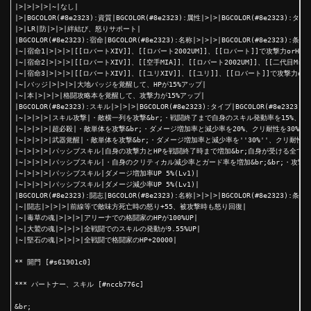
|>|>|>|>|~|なし|

|>|BGCOLOR(#8e2323):資質|BGCOLOR(#8e2323):属性|>|>|BGCOLOR(#8e2323):タイプ
|>|LR|防|>|>|絆結び、怒りサポート|

|BGCOLOR(#8e2323):宿命|BGCOLOR(#8e2323):名称|>|>|>|BGCOLOR(#8e2323):条件
|~|宿命1|>|>|>|[[ロバートXIV]]、[[ロバート2002UM]]、[[ロバート]]で攻撃力orHPが
|~|宿命2|>|>|>|[[ロバートXIV]]、[[空手MIA]]、[[ロバート2002UM]]、[[二代目Mr.K
|~|宿命3|>|>|>|[[ロバートXIV]]、[[ユリXIV]]、[[ユリ]]、[[ロバート]]で攻撃力orH
|~|バッジ|>|>|>|大地バッジを覚醒して、HPが15%アップ|

|~|本|>|>|>|格闘攻略本を覚醒して、攻撃力が15%アップ|

|BGCOLOR(#8e2323):スキル|>|>|>|BGCOLOR(#8e2323):タイプ|BGCOLOR(#8e2323)
|~|>|>|>|スキル攻撃|・敵横一列を攻撃&br;・戦闘終了まで自身のスキル発動率を15%、&b
|~|>|>|>|超必殺|・敵単体を攻撃&br;・ダメージ増加率と減少率を20%、クリ耐性を30
|~|>|>|>|武器覚醒|・敵単体を攻撃&br;・ダメージ増加率と減少率を''30%''、クリ耐
|~|>|>|>|パッシブスキル|自身の攻撃力とHPを戦闘終了時まで増加&br;自身が受ける全てのダ
|~|>|>|>|パッシブスキル|・自身のクリティカル減少率とガード率を増加&br;&br;・
|~|>|>|>|パッシブスキル|ダメージ増加率UP 5%(Lv1)|

|~|>|>|>|パッシブスキル|ダメージ減少率UP 5%(Lv1)|

|BGCOLOR(#8e2323):闘志|BGCOLOR(#8e2323):名称|>|>|>|BGCOLOR(#8e2323):条件
|~|闘志|>|>|>|前線等で敵味方死亡時の怒り+55、被攻撃時も怒り回復|

|~|毒草の魂|>|>|>|アリーナでの格闘家のHPが100%UP|

|~|大鷲の魂|>|>|>|全戦闘でのスキルの発動が9.55%UP|

|~|堅石の魂|>|>|>|全戦闘で格闘家のHP+20000|

** 開門 [#s61901c0]

*** パートナー、スキル [#nccb776c]

&br;
