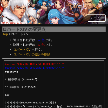
メニュー
ロバートXIV
の変更点
Top
/ ロバートXIV
追加された行は
この色
です。
削除された行は
この色
です。
ロバートXIV
へ行く。
ロバートXIV の差分を削除
#author("2026-07-18T15:51:13+09:00","","")
#author("2026-07-20T11:22:17+09:00","","")

#contents

* 格闘家詳細 [#rb0e66af]

** 基本情報 [#x6179247]

&br;

|>|>|>|>|>|BGCOLOR(#8e2323):XX(通常)|

|>|>|>|>|&ref(ロバートXIV/robert_xiv.jpg); |BGCOLOR(#8e2323):衣装効果|
