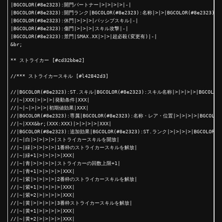
|BGCOLOR(#8e2323):開門パートナー|>|>|>|>|-|

|BGCOLOR(#8e2323):開門ランク|BGCOLOR(#8e2323):名称|>|>|BGCOLOR(#8e2323)
|BGCOLOR(#8e2323):休門|>|>|>|パッシブスキル|-|

|BGCOLOR(#8e2323):傷門|>|>|>|スキル攻撃|-|

|BGCOLOR(#8e2323):景門|SMAX.XX|>|>|超必殺(変更有)|-|

&br;

** ストライカー [#cd32bbe2]

//*** ストライカースキル [#l42842d3]

//|BGCOLOR(#8e2323):ST.スキル|BGCOLOR(#8e2323):スキル名称|>|>|>|>|BGCOLOR
//|~|XXX|>|>|>|発動条件|XXX|

//|~|~|>|>|>|初期値効果|XXX|

//|BGCOLOR(#8e2323):専属|BGCOLOR(#8e2323):名称・レア・位置|>|>|>|>|BGCOLOR
//|~|XXX&br;(XXX:XXX)|>|>|>|>|XXX|

//|BGCOLOR(#8e2323):追加効果|BGCOLOR(#8e2323):ST.ランク|>|>|>|>|BGCOLOR(#
//|~|白|>|>|>|>|ストライカースキルを開放|

//|~|緑|>|>|>|>|1番枠のストライカースキルを解放|

//|~|緑+1|>|>|>|>|XXX|

//|~|青|>|>|>|>|ストライカーの回数上限+1|

//|~|青+1|>|>|>|>|XXX|

//|~|紫|>|>|>|>|2番枠のストライカースキルを解放|

//|~|紫+1|>|>|>|>|XXX|

//|~|紫+2|>|>|>|>|XXX|

//|~|黄|>|>|>|>|3番枠ストライカースキルを解放|

//|~|黄+1|>|>|>|>|XXX|

//|~|黄+2|>|>|>|>|XXX|
