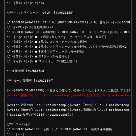
//|~|黄+3|>|>|>|>|XXX|

//*** ストライカースキル(LR) [#u06a1158]

//|BGCOLOR(#8e2323):ST.スキル|BGCOLOR(#8e2323):スキル名称|>|>|>|>|BGCOLOR
//|~|XXX|>|>|>|発動条件|XXX|

//|BGCOLOR(#8e2323):追加効果|BGCOLOR(#8e2323):ST.ランク|>|>|>|>|BGCOLOR(#
//|~|白|>|>|>|>|■ ST登場位置を指定すると3ターン目以降、登場可|

//|~|緑|>|>|>|>|■ 1番枠のストライカースキルを解放|

//|~|青|>|>|>|>|■ 2番枠のストライカースキルを解放、ストライカーの回数上限+1|

//|~|紫|>|>|>|>|■ 3番枠ストライカースキルを解放|

//|~|黄|>|>|>|>|■ 第1ターンから登場可|

//|~|赤|>|>|>|>|■ ストライカーの回数上限+1|

** 血脈覚醒 [#vcbbff30]

*** ルーン使用率 [#s5e2684f]

|&vote2(餓狼の怒り[1381],notimestamp);|&vote2(龍虎の力[1076],notimestamp);
|&vote2(餓狼の怒り[1381],notimestamp);|&vote2(龍虎の力[1077],notimestamp);

|&vote2(殺戮の魂[1556],notimestamp);|&vote2(神の怒り[1580],notimestamp);|&
|&vote2(荊棘の心[1261],notimestamp);|&vote2(沸騰の血[1466],notimestamp);|&
||&vote2(覚醒の心[1384],notimestamp);||

//** スキル継承

//|BGCOLOR(#8e2323):必要ランク|BGCOLOR(#8e2323):継続スキル性能|

//|☆5|---|
