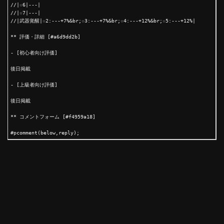
//|☆6|---|

//|☆7|---|

//|武器覚醒|☆2:---+7%&br;☆3:---+7%&br;☆4:---+12%&br;☆5:---+12%|

** 評価・詳細 [#a6d9dd2b]

- [初心者向け評価]

後日掲載

- [上級者向け評価]

後日掲載

** コメントフォーム [#f4959a18]
