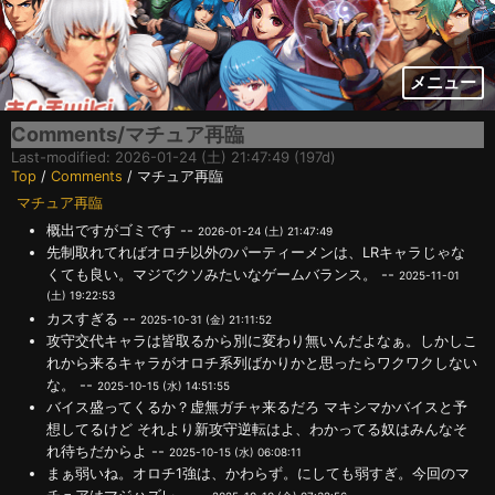
メニュー
Comments/マチュア再臨
Last-modified: 2026-01-24 (土) 21:47:49 (197d)
Top
/
Comments
/ マチュア再臨
マチュア再臨
概出ですがゴミです --
2026-01-24 (土) 21:47:49
先制取れてればオロチ以外のパーティーメンは、LRキャラじゃな
くても良い。マジでクソみたいなゲームバランス。 --
2025-11-01
(土) 19:22:53
カスすぎる --
2025-10-31 (金) 21:11:52
攻守交代キャラは皆取るから別に変わり無いんだよなぁ。しかしこ
れから来るキャラがオロチ系列ばかりかと思ったらワクワクしない
な。 --
2025-10-15 (水) 14:51:55
バイス盛ってくるか？虚無ガチャ来るだろ マキシマかバイスと予
想してるけど それより新攻守逆転はよ、わかってる奴はみんなそ
れ待ちだからよ --
2025-10-15 (水) 06:08:11
まぁ弱いね。オロチ1強は、かわらず。にしても弱すぎ。今回のマ