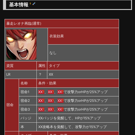
基本情報
†
暴走レオナ再臨(通常)
衣装効果
なし
資質
属性
タイプ
LR
？
XX
名称
条件・効果
宿命1
XX
?
、
XX
?
、
XX
?
で攻撃力orHPが25%アップ
宿命2
XX
?
、
XX
?
、
XX
?
で攻撃力orHPが25%アップ
宿命
宿命3
XX
?
、
XX
?
、
XX
?
で攻撃力orHPが25%アップ
バッジ
XXバッジを覚醒して、HPが15%アップ
本
XX攻略本を覚醒して、攻撃力が15%アップ