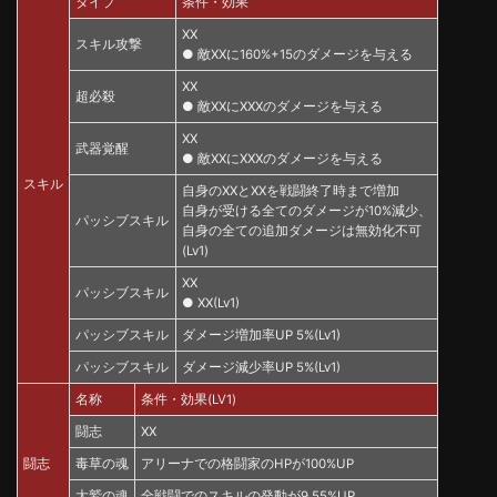
タイプ
条件・効果
XX
スキル攻撃
● 敵XXに160%+15のダメージを与える
XX
超必殺
● 敵XXにXXXのダメージを与える
XX
武器覚醒
● 敵XXにXXXのダメージを与える
スキル
自身のXXとXXを戦闘終了時まで増加
自身が受ける全てのダメージが10%減少、
パッシブスキル
自身の全ての追加ダメージは無効化不可
(Lv1)
XX
パッシブスキル
● XX(Lv1)
パッシブスキル
ダメージ増加率UP 5%(Lv1)
パッシブスキル
ダメージ減少率UP 5%(Lv1)
名称
条件・効果(LV1)
闘志
XX
闘志
毒草の魂
アリーナでの格闘家のHPが100%UP
大鷲の魂
全戦闘でのスキルの発動が9.55%UP