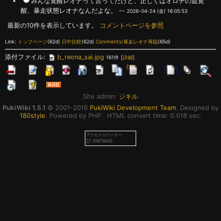
みんな覚醒レオナって言ってたけど、正しくはオロチの血覚
醒、暴走状態レオナなんだよな。 --
2026-04-24 (金) 16:05:53
最新の10件を表示しています。
コメントページを参照
Link:
トップページ
(62d)
日中比較
(62d)
Comments/暴走レオナ再臨
(65d)
添付ファイル:
b_reona_sai.jpg
161件
[
詳細
]
Site admin:
ジキル
PukiWiki 1.5.1
© 2001-2016
PukiWiki Development Team
. Designed by
180style
. Powered by PHP . HTML convert time: 0.018 sec.