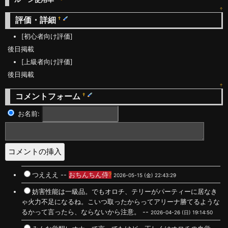
ルーン使用率
↑
評価・詳細
†
[初心者向け評価]
後日掲載
[上級者向け評価]
後日掲載
↑
コメントフォーム
†
お名前:
つえええ --
おちんちん侍
?
2026-05-15 (金) 22:43:29
妨害性能は一級品。でもオロチ、テリーがパーティーに居なき
ゃ火力不足になるね。こいつ取ったからってアリーナ勝てるような
るかって言ったら、ならないから注意。 --
2026-04-26 (日) 19:14:50